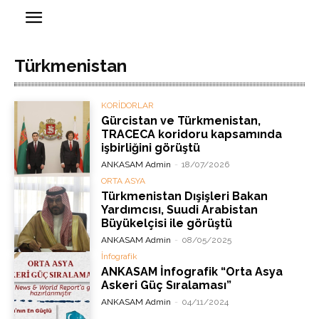
Türkmenistan
KORİDORLAR
Gürcistan ve Türkmenistan,
TRACECA koridoru kapsamında
işbirliğini görüştü
ANKASAM Admin
-
18/07/2026
ORTA ASYA
Türkmenistan Dışişleri Bakan
Yardımcısı, Suudi Arabistan
Büyükelçisi ile görüştü
ANKASAM Admin
-
08/05/2025
İnfografik
ANKASAM İnfografik “Orta Asya
Askeri Güç Sıralaması”
ANKASAM Admin
-
04/11/2024