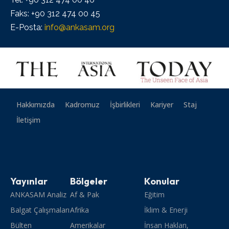
Faks: +90 312 474 00 45
E-Posta:
info@ankasam.org
Hakkımızda
Kadromuz
İşbirlikleri
Kariyer
Staj
İletişim
Yayınlar
Bölgeler
Konular
ANKASAM Analiz
Af & Pak
Eğitim
Balgat Çalışmaları
Afrika
İklim & Enerji
Bülten
Amerikalar
İnsan Hakları,