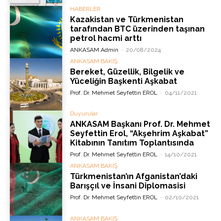
HABERLER
Kazakistan ve Türkmenistan
tarafından BTC üzerinden taşınan
petrol hacmi arttı
ANKASAM Admin
-
20/08/2024
ANKASAM BAKIŞ
Bereket, Güzellik, Bilgelik ve
Yüceliğin Başkenti Aşkabat
Prof. Dr. Mehmet Seyfettin EROL
-
04/11/2021
Duyurular
ANKASAM Başkanı Prof. Dr. Mehmet
Seyfettin Erol, “Akşehrim Aşkabat”
Kitabının Tanıtım Toplantısında
Prof. Dr. Mehmet Seyfettin EROL
-
14/10/2021
ANKASAM BAKIŞ
Türkmenistan’ın Afganistan’daki
Barışçıl ve İnsani Diplomasisi
Prof. Dr. Mehmet Seyfettin EROL
-
02/10/2021
ANKASAM BAKIŞ