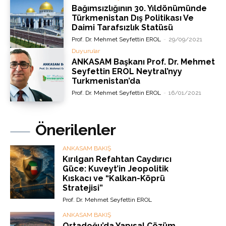
Bağımsızlığının 30. Yıldönümünde
Türkmenistan Dış Politikası Ve
Daimi Tarafsızlık Statüsü
Prof. Dr. Mehmet Seyfettin EROL
-
29/09/2021
Duyurular
ANKASAM Başkanı Prof. Dr. Mehmet
Seyfettin EROL Neytral’nyy
Turkmenistan’da
Prof. Dr. Mehmet Seyfettin EROL
-
16/01/2021
Önerilenler
ANKASAM BAKIŞ
Kırılgan Refahtan Caydırıcı
Güce: Kuveyt’in Jeopolitik
Kıskacı ve “Kalkan-Köprü
Stratejisi”
Prof. Dr. Mehmet Seyfettin EROL
ANKASAM BAKIŞ
Ortadoğu’da Yapısal Çözüm