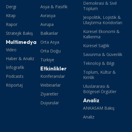
Demokrasi & Sivil
Dergi
Asya & Pasifik
Toplum
Kitap
Avrasya
Jeopolitik, Lojistik &
Ulaştırma Koridorları
Rapor
Avrupa
Küresel Ekonomi &
Stratejik Bakış
Balkanlar
Kalkınma
Multimedya
Orta Asya
Küresel Sağlık
Video
Orta Doğu
Savunma & Güvenlik
Haber & Analiz
Türkiye
Teknoloji & Bilgi
İnfografik
Etkinlikler
Toplum, Kültür &
Podcasts
Konferanslar
Kimlik
Röportaj
Webinarlar
Uluslararası &
Bölgesel Örgütler
Ziyaretler
Analiz
Duyurular
ANKASAM Bakış
Analiz