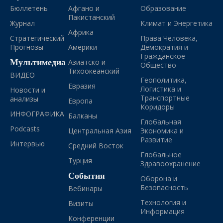
Бюллетень
Афгано и
Образование
Пакистанский
Журнал
Климат и Энергетика
Африка
Стратегический
Права Человека,
Прогнозы
Америки
Демократия и
Гражданское
Мультимедиа
Азиатско и
Общество
Тихоокеанский
ВИДЕО
Геополитика,
Евразия
Логистика и
Новости и
Транспортные
анализы
Европа
Коридоры
ИНФОГРАФИКА
Балканы
Глобальная
Podcasts
Центральная Азия
Экономика и
Развитие
Интервью
Средний Восток
Глобальное
Турция
Здравоохранение
События
Оборона и
Безопасность
Вебинары
Технология и
Визиты
Информация
Конференции