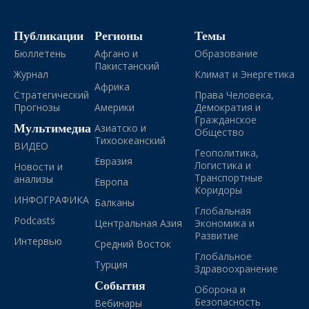
Публикации
Регионы
Темы
Бюллетень
Афгано и
Образование
Пакистанский
Журнал
Климат и Энергетика
Африка
Стратегический
Права Человека,
Прогнозы
Америки
Демократия и
Гражданское
Мультимедиа
Азиатско и
Общество
Тихоокеанский
ВИДЕО
Геополитика,
Евразия
Логистика и
Новости и
Транспортные
анализы
Европа
Коридоры
ИНФОГРАФИКА
Балканы
Глобальная
Podcasts
Центральная Азия
Экономика и
Развитие
Интервью
Средний Восток
Глобальное
Турция
Здравоохранение
События
Оборона и
Безопасность
Вебинары