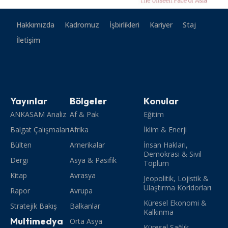
Hakkımızda
Kadromuz
İşbirlikleri
Kariyer
Staj
İletişim
Yayınlar
Bölgeler
Konular
ANKASAM Analiz
Af & Pak
Eğitim
Balgat Çalışmaları
Afrika
İklim & Enerji
Bülten
Amerikalar
İnsan Hakları,
Demokrasi & Sivil
Dergi
Asya & Pasifik
Toplum
Kitap
Avrasya
Jeopolitik, Lojistik &
Ulaştırma Koridorları
Rapor
Avrupa
Küresel Ekonomi &
Stratejik Bakış
Balkanlar
Kalkınma
Multimedya
Orta Asya
Küresel Sağlık