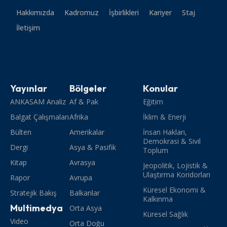
Hakkımızda
Kadromuz
İşbirlikleri
Kariyer
Staj
İletişim
Yayınlar
Bölgeler
Konular
ANKASAM Analiz
Af & Pak
Eğitim
Balgat Çalışmaları
Afrika
İklim & Enerji
Bülten
Amerikalar
İnsan Hakları,
Demokrasi & Sivil
Dergi
Asya & Pasifik
Toplum
Kitap
Avrasya
Jeopolitik, Lojistik &
Ulaştırma Koridorları
Rapor
Avrupa
Küresel Ekonomi &
Stratejik Bakış
Balkanlar
Kalkınma
Multimedya
Orta Asya
Küresel Sağlık
Video
Orta Doğu