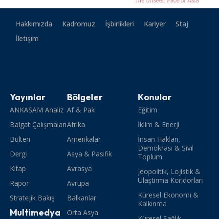
Hakkımızda
Kadromuz
İşbirlikleri
Kariyer
Staj
İletişim
Yayınlar
Bölgeler
Konular
ANKASAM Analiz
Af & Pak
Eğitim
Balgat Çalışmaları
Afrika
İklim & Enerji
Bülten
Amerikalar
İnsan Hakları,
Demokrasi & Sivil
Dergi
Asya & Pasifik
Toplum
Kitap
Avrasya
Jeopolitik, Lojistik &
Ulaştırma Koridorları
Rapor
Avrupa
Küresel Ekonomi &
Stratejik Bakış
Balkanlar
Kalkınma
Multimedya
Orta Asya
Küresel Sağlık