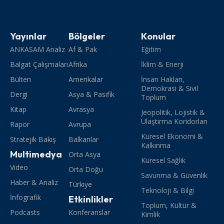
Yayınlar
Bölgeler
Konular
ANKASAM Analiz
Af & Pak
Eğitim
Balgat Çalışmaları
Afrika
İklim & Enerji
Bülten
Amerikalar
İnsan Hakları,
Demokrasi & Sivil
Dergi
Asya & Pasifik
Toplum
Kitap
Avrasya
Jeopolitik, Lojistik &
Ulaştırma Koridorları
Rapor
Avrupa
Küresel Ekonomi &
Stratejik Bakış
Balkanlar
Kalkınma
Multimedya
Orta Asya
Küresel Sağlık
Video
Orta Doğu
Savunma & Güvenlik
Haber & Analiz
Türkiye
Teknoloji & Bilgi
İnfografik
Etkinlikler
Toplum, Kültür &
Podcasts
Konferanslar
Kimlik