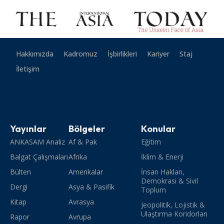
Hakkımızda
Kadromuz
İşbirlikleri
Kariyer
Staj
İletişim
Yayınlar
Bölgeler
Konular
ANKASAM Analiz
Af & Pak
Eğitim
Balgat Çalışmaları
Afrika
İklim & Enerji
Bülten
Amerikalar
İnsan Hakları,
Demokrasi & Sivil
Dergi
Asya & Pasifik
Toplum
Kitap
Avrasya
Jeopolitik, Lojistik &
Ulaştırma Koridorları
Rapor
Avrupa