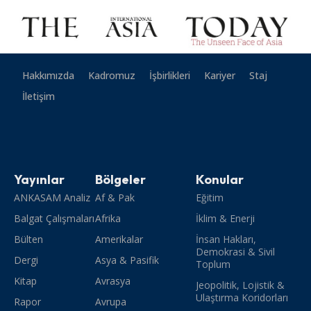
Hakkımızda
Kadromuz
İşbirlikleri
Kariyer
Staj
İletişim
Yayınlar
Bölgeler
Konular
ANKASAM Analiz
Af & Pak
Eğitim
Balgat Çalışmaları
Afrika
İklim & Enerji
Bülten
Amerikalar
İnsan Hakları,
Demokrasi & Sivil
Dergi
Asya & Pasifik
Toplum
Kitap
Avrasya
Jeopolitik, Lojistik &
Ulaştırma Koridorları
Rapor
Avrupa