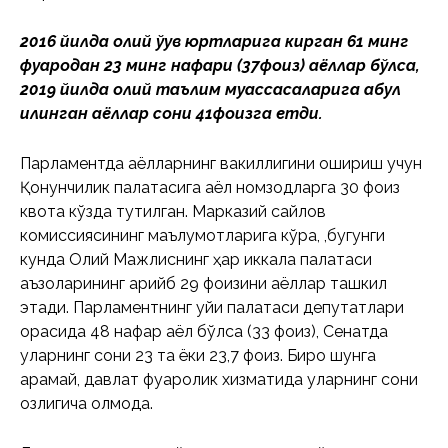
2016 йилда олий ўқув юртларига кирган 61 минг
фуқародан 23 минг нафари (37фоиз) аёллар бўлса,
2019 йилда олий таълим муассасаларига қабул
қилинган аёллар сони 41фоизга етди.
Парламентда аёлларнинг вакиллигини ошириш учун
Қонунчилик палатасига аёл номзодларга 30 фоиз
квота кўзда тутилган. Марказий сайлов
комиссиясининг маълумотларига кўра, ,бугунги
кунда Олий Мажлиснинг ҳар иккала палатаси
аъзоларининг қарийб 29 фоизини аёллар ташкил
этади. Парламентнинг қуйи палатаси депутатлари
орасида 48 нафар аёл бўлса (33 фоиз), Сенатда
уларнинг сони 23 та ёки 23,7 фоиз. Бироқ шунга
қарамай, давлат фуқаролик хизматида уларнинг сони
озлигича қолмоқда.