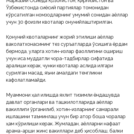
Марказий Осиёда Қозоғистон, Қирғизистон ва
Ўзбекистонда сиёсий партиялар томонидан
кўрсатилган номзодларнинг умумий сонидан аёллар
учун 30 фоизли квоталар қонунийлаштирилган.
Қонуний квоталарнинг жорий этилиши аёллар
ваколатхонасининг тез суръатларда ўсишига ёрдам
бермоқда, уларга хотин-қизлар фаоллигини ошириш
учун қисқа муддатли чора-тадбирлар сифатида
қаралиши керак, чунки квоталар аслида илгари
сурилган мақсад, яъни амалдаги тенгликни
кафолатламайди.
Муаммони ҳал қилишда яхлит тизимли ёндашувда
давлат органлари ва ташкилотларида аёллар
вакиллиги ўрганилиб, хотин-қизларнинг самарали
ишлашини таъминлаш учун бир қатор бошқа чоралар
ҳам кўрилиши керак. Жумладан, аёлларни нафақат
қарама-қарши жинс вакиллари деб ҳисоблаш, балки