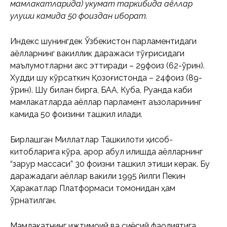
мамлакатларида) ҳукумат таркибида аёллар
улуши камида 50 фоиздан иборат.
Индекс шунингдек Ўзбекистон парламентидаги
аёлларнинг вакиллик даражаси тўғрисидаги
маълумотларни акс эттиради – 29фоиз (62-ўрин).
Худди шу кўрсаткич Қозоғистонда – 24фоиз (89-
ўрин). Шу билан бирга, БАА, Куба, Руанда каби
мамлакатларда аёллар парламент аъзоларининг
камида 50 фоизини ташкил қилади.
Бирлашган Миллатлар Ташкилоти ҳисоб-
китобларига кўра, қарор қабул қилишда аёлларнинг
“зарур массаси” 30 фоизни ташкил этиши керак. Бу
даражадаги аёллар вакили 1995 йилги Пекин
Ҳаракатлар Платформаси томонидан ҳам
ўрнатилган.
Мамлакатнинг ижтимоий ва сиёсий фаолиятига