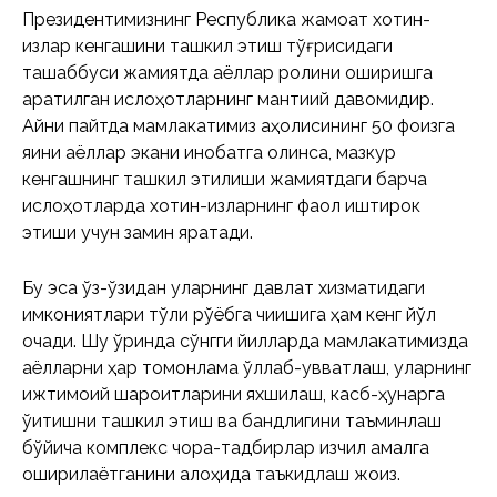
Президентимизнинг Республика жамоат хотин-
қизлар кенгашини ташкил этиш тўғрисидаги
ташаббуси жамиятда аёллар ролини оширишга
қаратилган ислоҳотларнинг мантиқий давомидир.
Айни пайтда мамлакатимиз аҳолисининг 50 фоизга
яқини аёллар экани инобатга олинса, мазкур
кенгашнинг ташкил этилиши жамиятдаги барча
ислоҳотларда хотин-қизларнинг фаол иштирок
этиши учун замин яратади.
Бу эса ўз-ўзидан уларнинг давлат хизматидаги
имкониятлари тўлиқ рўёбга чиқишига ҳам кенг йўл
очади. Шу ўринда сўнгги йилларда мамлакатимизда
аёлларни ҳар томонлама қўллаб-қувватлаш, уларнинг
ижтимоий шароитларини яхшилаш, касб-ҳунарга
ўқитишни ташкил этиш ва бандлигини таъминлаш
бўйича комплекс чора-тадбирлар изчил амалга
оширилаётганини алоҳида таъкидлаш жоиз.