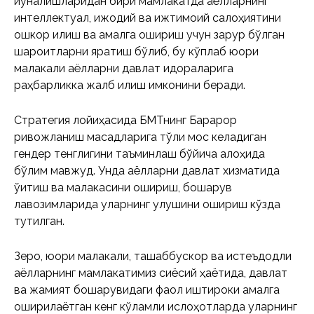
йўналишларидан бири мамлакатда аёлларнинг
интеллектуал, ижодий ва ижтимоий салоҳиятини
ошкор қилиш ва амалга ошириш учун зарур бўлган
шароитларни яратиш бўлиб, бу кўплаб юқори
малакали аёлларни давлат идораларига
раҳбарликка жалб қилиш имконини беради.
Стратегия лойиҳасида БМТнинг Барқарор
ривожланиш мақсадларига тўлиқ мос келадиган
гендер тенглигини таъминлаш бўйича алоҳида
бўлим мавжуд. Унда аёлларни давлат хизматида
ўқитиш ва малакасини ошириш, бошқарув
лавозимларида уларнинг улушини ошириш кўзда
тутилган.
Зеро, юқори малакали, ташаббускор ва истеъдодли
аёлларнинг мамлакатимиз сиёсий ҳаётида, давлат
ва жамият бошқарувидаги фаол иштироки амалга
оширилаётган кенг кўламли ислоҳотларда уларнинг