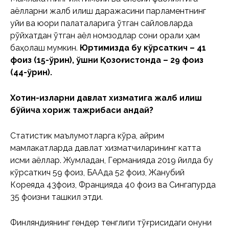
аёлларни жалб қилиш даражасини парламентнинг
қуйи ва юқори палаталарига ўтган сайловларда
рўйхатдан ўтган аёл номзодлар сони орқали ҳам
баҳолаш мумкин.
Юртимизда бу кўрсаткич – 41
фоиз (15-ўрин), қўшни Қозоғистонда – 29 фоиз
(44-ўрин).
Хотин-қизларни давлат хизматига жалб қилиш
бўйича хориж тажрибаси қандай?
Статистик маълумотларга кўра, айрим
мамлакатларда давлат хизматчиларининг катта
қисми аёллар. Жумладан, Германияда 2019 йилда бу
кўрсаткич 59 фоиз, БААда 52 фоиз, Жанубий
Кореяда 43фоиз, Францияда 40 фоиз ва Сингапурда
35 фоизни ташкил этди.
Финляндиянинг гендер тенглиги тўғрисидаги қонуни