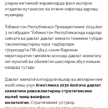
уларни ижтимоий жараёнларда фаол иштирок
этадиган мутахассис ва етакчи сифатида қадрлаш
муҳимдир.
Ўзбекистон Республикаси Президентининг 2019 йил
3 октябрдаги “Ўзбекистон Республикасида кадрлар
сиёсати ва давлат давлат хизмати тизимини тубдан
такомиллаштириш чора-тадбирлари
тўғрисида”ги ПФ-5843-сонли Фармони
меритократия тамойили асосида давлат хизматига
энг муносиб ва қобилиятли шахсларни қабул қилишни
назарда тутади.
Давлат хизматига иқтидорли ёшлар ва аёлларни кенг
жалб қилиш учун
Агентликка 2030 йилгача давлат
хизматини ривожлантириш стратегиясини
ишлаб чиқиш вазифаси
юклатилган.
Стратегиянинг устувор