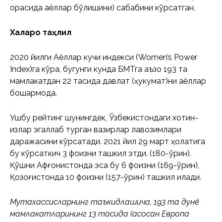
орасида аёллар бўлишини) сабабини кўрсатган.
Халқаро таҳлил
2020 йилги Аёллар кучи индекси (Women’s Power
Index)га кўра, бугунги кунда БМТга аъзо 193 та
мамлакатдан 22 тасида давлат (ҳукумат)ни аёллар
бошқармоқда.
Ушбу рейтинг шунингдек, Ўзбекистондаги хотин-
қизлар эгаллаб турган вазирлар лавозимлари
даражасини кўрсатади. 2021 йил 29 март ҳолатига
бу кўрсаткич 3 фоизни ташкил этди. (180-ўрин).
Қўшни Афғонистонда эса бу 6 фоизни (169-ўрин),
Қозоғистонда 10 фоизни (157-ўрин) ташкил қилади.
Мутахассисларнинг таъкидлашича, 193 та дунё
мамлакатларининг 13 тасида (асосан Европа