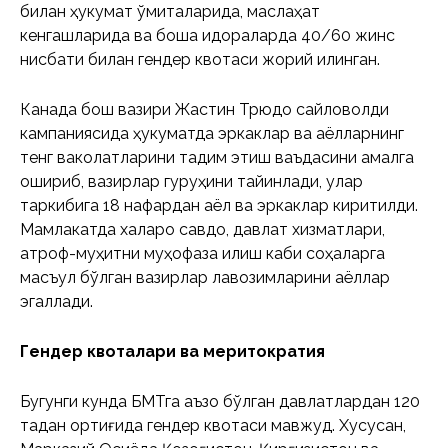
билан ҳукумат қўмиталарида, маслаҳат
кенгашларида ва бошқа идораларда 40/60 жинс
нисбати билан гендер квотаси жорий қилинган.
Канада бош вазири Жастин Трюдо сайловолди
кампаниясида ҳукуматда эркаклар ва аёлларнинг
тенг ваколатларини тақдим этиш ваъдасини амалга
ошириб, вазирлар гуруҳини тайинлади, улар
таркибига 18 нафардан аёл ва эркаклар киритилди.
Мамлакатда халқаро савдо, давлат хизматлари,
атроф-муҳитни муҳофаза қилиш каби соҳаларга
масъул бўлган вазирлар лавозимларини аёллар
эгаллади.
Гендер квоталари ва меритократия
Бугунги кунда БМТга аъзо бўлган давлатлардан 120
тадан ортиғида гендер квотаси мавжуд. Хусусан,