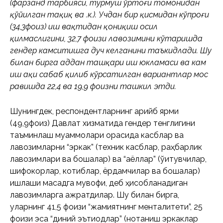
(фарзанд тарбияси, турмуш ўртоғи томонидан
қўйилган тақиқ ва ҳ.к.). Учдан бир қисмидан кўпроғи
(34,3фоиз) иш вақтидан қониқиш ҳосил
қилмаслигини, 32,7 фоизи лавозимини кўтаришда
гендер камситишга дуч келганини таъкидлади. Шу
билан бирга ҳаддан ташқари иш юкламаси ва кам
иш ҳақи сабаб қилиб кўрсатилган вариантлар мос
равишда 22,4 ва 19,9 фоизни ташкил этди.
Шунингдек, респондентларнинг қарийб ярми
(49,9фоиз) Давлат хизматида гендер тенглигини
таъминлаш муаммолари орасида касблар ва
лавозимларни “эркак” (техник касблар, раҳбарлик
лавозимлари ва бошқалар) ва “аёллар” (ўқитувчилар,
шифокорлар, котиблар, ёрдамчилар ва бошқалар)
ишлаши мақсадга мувофиқ, деб ҳисобланадиган
лавозимларга ажратдилар. Шу билан бирга,
уларнинг 41,5 фоизи “жамиятнинг менталитети”, 25
фоизи эса “диний эътиқодлар” (нотаниш эркаклар