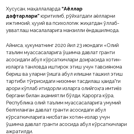
Хусусан, маҳаллаларда
“Аёллар
дафтарлари”
юритилиб, рўйхатдаги аёлларни
ижтимоий, ҳуқуқий ва психологик жиҳатдан қўллаб-
қувватлаш масалаларига манзилли ёндашилмоқда.
Айниқса, ҳукуматнинг 2020 йил 23 июндаги «Олий
таълим муассасаларига қўшимча давлат гранти
асосидаги қабул кўрсаткичлари доирасида хотин-
қизларга танловда иштирок этиш учун тавсиянома
бериш ва уларни ўқишга қабул қилишни ташкил этиш
тартиби тўғрисидаги низомни тасдиқлаш ҳақида”ги
қарори кўплаб иқтидорли қизларга олийгоҳга имтиёз
бергани билан аҳамиятли бўлди. Қарорга кўра,
Республика олий таълим муассасаларига умумий
белгиланган давлат гранти асосидаги қабул
кўрсаткичларига нисбатан хотин-қизлар учун
қўшимча давлат гранти асосида қабул кўрсаткичлари
ажратилди.