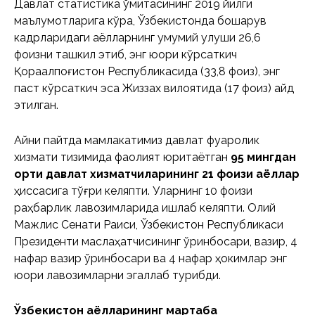
Давлат статистика қўмитасининг 2019 йилги
маълумотларига кўра, Ўзбекистонда бошқарув
кадрларидаги аёлларнинг умумий улуши 26,6
фоизни ташкил этиб, энг юқори кўрсаткич
Қорақалпоғистон Республикасида (33,8 фоиз), энг
паст кўрсаткич эса Жиззах вилоятида (17 фоиз) қайд
этилган.
Айни пайтда мамлакатимиз давлат фуқаролик
хизмати тизимида фаолият юритаётган
95 мингдан
ортиқ давлат хизматчиларининг 21 фоизи аёллар
ҳиссасига тўғри келяпти. Уларнинг 10 фоизи
раҳбарлик лавозимларида ишлаб келяпти. Олий
Мажлис Сенати Раиси, Ўзбекистон Республикаси
Президенти маслаҳатчисининг ўринбосари, вазир, 4
нафар вазир ўринбосари ва 4 нафар ҳокимлар энг
юқори лавозимларни эгаллаб турибди.
Ўзбекистон аёлларининг мартаба