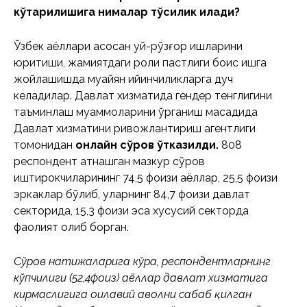
кўтарилишига нималар тўсиқлик қилади?
Ўзбек аёллари асосан уй-рўзғор ишларини
юритиши, жамиятдаги роли пастлиги боис ишга
жойлашишда муайян қийинчиликларга дуч
келадилар. Давлат хизматида гендер тенглигини
таъминлаш муаммоларини ўрганиш мақсадида
Давлат хизматини ривожлантириш агентлиги
томонидан
онлайн сўров ўтказилди.
808
респондент қатнашган мазкур сўров
иштирокчиларининг 74,5 фоизи аёллар, 25,5 фоизи
эркаклар бўлиб, уларнинг 84,7 фоизи давлат
секторида, 15,3 фоизи эса хусусий секторда
фаолият олиб борган.
Сўров натижаларига кўра, респондентларнинг
кўпчилиги (52,4фоиз) аёллар давлат хизматига
кирмаслигига оилавий аҳволни сабаб қилган