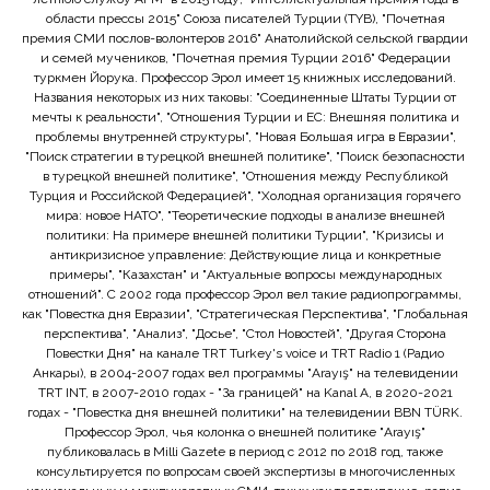
области прессы 2015" Союза писателей Турции (TYB), "Почетная
премия СМИ послов-волонтеров 2016" Анатолийской сельской гвардии
и семей мучеников, "Почетная премия Турции 2016" Федерации
туркмен Йорука. Профессор Эрол имеет 15 книжных исследований.
Названия некоторых из них таковы: "Соединенные Штаты Турции от
мечты к реальности", "Отношения Турции и ЕС: Внешняя политика и
проблемы внутренней структуры", "Новая Большая игра в Евразии",
"Поиск стратегии в турецкой внешней политике", "Поиск безопасности
в турецкой внешней политике", "Отношения между Республикой
Турция и Российской Федерацией", "Холодная организация горячего
мира: новое НАТО", "Теоретические подходы в анализе внешней
политики: На примере внешней политики Турции", "Кризисы и
антикризисное управление: Действующие лица и конкретные
примеры", "Казахстан" и "Актуальные вопросы международных
отношений". С 2002 года профессор Эрол вел такие радиопрограммы,
как "Повестка дня Евразии", "Стратегическая Перспектива", "Глобальная
перспектива", "Анализ", "Досье", "Стол Новостей", "Другая Сторона
Повестки Дня" на канале TRT Turkey's voice и TRT Radio 1 (Радио
Анкары), в 2004-2007 годах вел программы "Arayış" на телевидении
TRT INT, в 2007-2010 годах - "За границей" на Kanal A, в 2020-2021
годах - "Повестка дня внешней политики" на телевидении BBN TÜRK.
Профессор Эрол, чья колонка о внешней политике "Arayış"
публиковалась в Milli Gazete в период с 2012 по 2018 год, также
консультируется по вопросам своей экспертизы в многочисленных