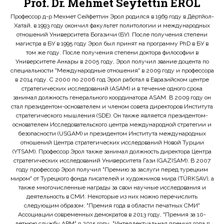
Prof. Dr. Mehmet Seyfettin EROL
Профессор д-р Мехмет Сейфеттин Эрол родился в 1969 году в Дёртйол-
Хатай, в 1993 году окончил факультет политологии и международных
отношений Университета Богазичи (БУ). После получения степени
магистра в БУ в 1995 году Эрол был принят на программу PhD в БУ в
том же году. После получения степени доктора философии в
Университете Анкары в 2005 году, Эрол получил звание доцента по
специальности "Международные отношения" в 2009 году и профессора
в 2014 году. С 2000 по 2006 год Эрол работал в Евразийском центре
стратегических исследований (ASAM) и в течение одного срока
занимал должность генерального координатора ASAM. В 2009 году он
стал президентом-основателем и членом совета директоров Института
стратегического мышления (SDE). Он также является президентом-
основателем Исследовательского центра международной стратегии и
безопасности (USGAM) и президентом Института международных
отношений Центра стратегических исследований Новой Турции
(YTSAM). Профессор Эрол также занимал должность директора Центра
стратегических исследований Университета Гази (GAZISAM). В 2007
году профессор Эрол получил "Премию за заслуги перед турецким
миром" от Турецкого фонда писателей и художников мира (TÜRKSAV), а
также многочисленные награды за свои научные исследования и
деятельность в СМИ. Некоторые из них можно перечислить
следующим образом: "Премия года в области печатных СМИ"
Ассоциации современных демократов в 2013 году, "Премия за 10-
летнюю службу APM" в 2015 году, "Интеллектуальная премия года в