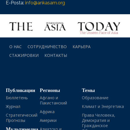
E-Posta:
info@ankasam.org
О НАС
СОТРУДНИЧЕСТВО
КАРЬЕРА
СТАЖИРОВКИ
КОНТАКТЫ
Публикации
Регионы
Темы
Бюллетень
Афгано и
Образование
Пакистанский
Журнал
Климат и Энергетика
Африка
Стратегический
Права Человека,
Прогнозы
Америки
Демократия и
Гражданское
Мультимедиа
Азиатско и