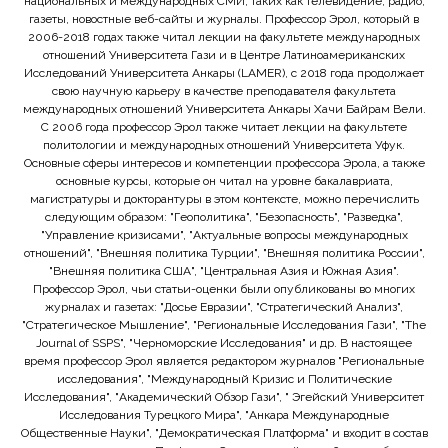
национальных и международных СМИ, таких как телевидение, радио,
газеты, новостные веб-сайты и журналы. Профессор Эрол, который в
2006-2018 годах также читал лекции на факультете международных
отношений Университета Гази и в Центре Латиноамериканских
Исследований Университета Анкары (LAMER), с 2018 года продолжает
свою научную карьеру в качестве преподавателя факультета
международных отношений Университета Анкары Хачи Байрам Вели.
С 2006 года профессор Эрол также читает лекции на факультете
политологии и международных отношений Университета Уфук.
Основные сферы интересов и компетенции профессора Эрола, а также
основные курсы, которые он читал на уровне бакалавриата,
магистратуры и докторантуры в этом контексте, можно перечислить
следующим образом: "Геополитика", "Безопасность", "Разведка",
"Управление кризисами", "Актуальные вопросы международных
отношений", "Внешняя политика Турции", "Внешняя политика России",
"Внешняя политика США", "Центральная Азия и Южная Азия".
Профессор Эрол, чьи статьи-оценки были опубликованы во многих
журналах и газетах: "Досье Евразии", "Стратегический Анализ",
"Стратегическое Мышление", "Региональные Исследования Гази", "The
Journal of SSPS", "Черноморские Исследования" и др. В настоящее
время профессор Эрол является редактором журналов "Региональные
исследования", "Международный Кризис и Политические
Исследования", "Академический Обзор Гази", " Эгейский Университет
Исследования Турецкого Мира", "Анкара Международные
Общественные Науки", "Демократическая Платформа" и входит в состав