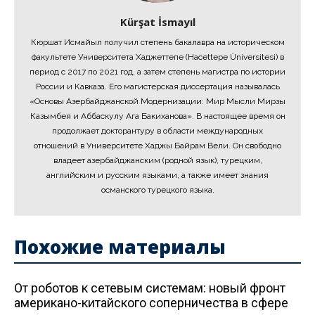
Kürşat İsmayıl
Кюршат Исмайыл получил степень бакалавра на историческом
факультете Университета Хаджеттепе (Hacettepe Üniversitesi) в
период с 2017 по 2021 год, а затем степень магистра по истории
России и Кавказа. Его магистерская диссертация называлась
«Основы Азербайджанской Модернизации: Мир Мысли Мирзы
Казымбея и Аббаскулу Ага Бакиханова». В настоящее время он
продолжает докторантуру в области международных
отношений в Университете Хаджы Байрам Вели. Он свободно
владеет азербайджанским (родной язык), турецким,
английским и русским языками, а также имеет знания
османского турецкого языка.
Похожие материалы
От роботов к сетевым системам: новый фронт
американо-китайского соперничества в сфере