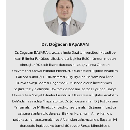
Dr. Doğacan BAŞARAN
Dr. Doğacan BAŞARAN, 2014 yılında Gazi Üniversitesi İktisadi ve
İdari Bilimler Fakültesi Uluslararası İlişkiler Bölümü’nden mezun
olmuştur. Yüksek lisans derecesini, 2017 yılında Giresun
Üniversitesi Sosyal Bilimler Enstitüsü Uluslararası İlişkiler Anabilim
Dalı’nda sunduğu ‘’Uluslararası Güç İlişkileri Bağlamında İkinci
Dünya Savaşı Sonrası Hegemonik Mücadelelerin İncelenmesi’’
başlıklı teziyle almıştır. Doktora derecesini ise 2021 yılında Trakya
Üniversitesi Sosyal Bilimler Enstitüsü Uluslararası İlişkiler Anabilim
Dalı‘nda hazırladığı “İmparatorluk Düşüncesinin İran Dış Politikasına
Yansımaları ve Milliyetçilik” başlıklı teziyle alan Başaran’ın başlıca
çalışma alanları Uluslararası ilişkiler kuramları, Amerikan dış
politikası, İran araştırmaları ve Afganistan çalışmalarıdır. Başaran iyi
derecede İngilizce ve temel düzeyde Farsça bilmektedir.