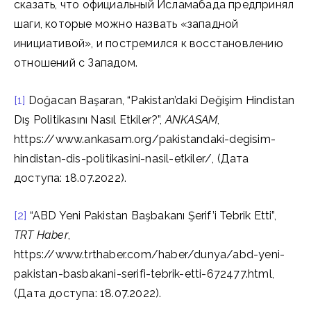
сказать, что официальный Исламабада предпринял
шаги, которые можно назвать «западной
инициативой», и постремился к восстановлению
отношений с Западом.
[1]
Doğacan Başaran, “Pakistan’daki Değişim Hindistan
Dış Politikasını Nasıl Etkiler?”,
ANKASAM
,
https://www.ankasam.org/pakistandaki-degisim-
hindistan-dis-politikasini-nasil-etkiler/, (Дата
доступа: 18.07.2022).
[2]
“ABD Yeni Pakistan Başbakanı Şerif’i Tebrik Etti”,
TRT Haber
,
https://www.trthaber.com/haber/dunya/abd-yeni-
pakistan-basbakani-serifi-tebrik-etti-672477.html,
(Дата доступа: 18.07.2022).