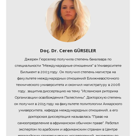
Doç. Dr. Ceren GÜRSELER
Джерен Гюрселер получила степень бакалавра по
специальности "Международные отношения" в Университете
Билькент в 2003 году. Он получил степень магистра на
факультете международных отношений Ближневосточного
технического университета и окончил магистратуру в 2006
году, защитив диссертацию на тему "Исламская риторика
Организации освобождения Палестины". Докторскую степень
он получил в 2015 году на факультете политологии Анкарского
университета, кафедра международных отношений, а его
докторская диссертация называлась "Право на
самоопределение в африканском обычном праве". Работал
экспертом по арабским и африканским странам в Центре
евразийских стратегических исследований, экспертом по