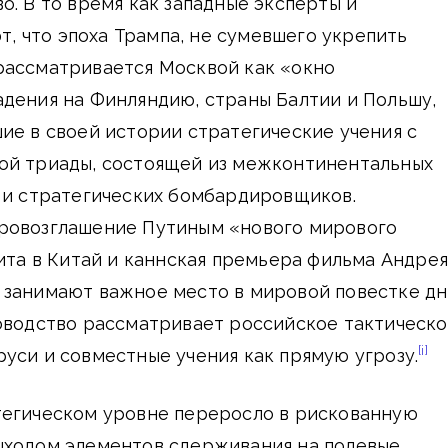
о. В то время как западные эксперты и
, что эпоха Трампа, не сумевшего укрепить
рассматривается Москвой как «окно
дения на Финляндию, страны Балтии и Польшу,
ие в своей истории стратегические учения с
ой триады, состоящей из межконтинентальных
к и стратегических бомбардировщиков.
ровозглашение Путиным «нового мирового
зита в Китай и каннская премьера фильма Андрея
 занимают важное место в мировой повестке дн
ководство рассматривает российское тактическ
[i]
уси и совместные учения как прямую угрозу.
тегическом уровне переросло в рискованную
ыходом элементов сдерживания на полевые