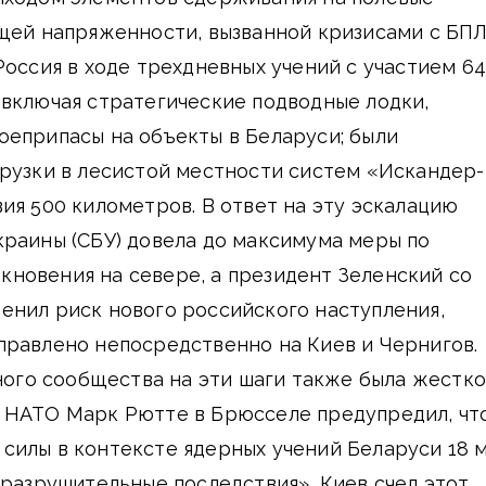
ущей напряженности, вызванной кризисами с БП
Россия в ходе трехдневных учений с участием 64
включая стратегические подводные лодки,
оеприпасы на объекты в Беларуси; были
рузки в лесистой местности систем «Искандер-
ия 500 километров. В ответ на эту эскалацию
краины (СБУ) довела до максимума меры по
новения на севере, а президент Зеленский со
енил риск нового российского наступления,
правлено непосредственно на Киев и Чернигов.
го сообщества на эти шаги также была жестко
 НАТО Марк Рютте в Брюсселе предупредил, чт
силы в контексте ядерных учений Беларуси 18 
«разрушительные последствия», Киев счел этот