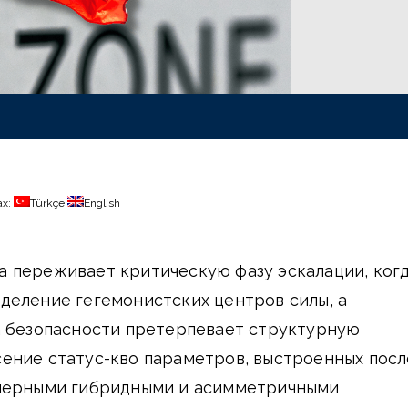
ах:
Türkçe
English
 переживает критическую фазу эскалации, ког
деление гегемонистских центров силы, а
а безопасности претерпевает структурную
ение статус-кво параметров, выстроенных посл
мерными гибридными и асимметричными