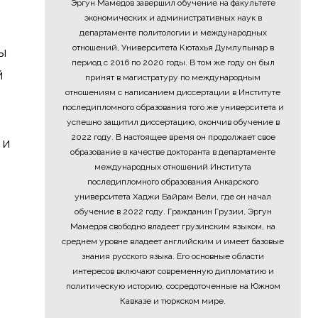
Эргун Мамедов завершил обучение на факультете
экономических и административных наук в
департаменте политологии и международных
отношений, Университета Кютахья Думлупынар в
ы
период с 2016 по 2020 годы. В том же году он был
й
принят в магистратуру по международным
отношениям с написанием диссертации в Институте
последипломного образования того же университета и
успешно защитил диссертацию, окончив обучение в
2022 году. В настоящее время он продолжает свое
 и
образование в качестве докторанта в департаменте
международных отношений Института
последипломного образования Анкарского
университета Хаджи Байрам Вели, где он начал
обучение в 2022 году. Гражданин Грузии, Эргун
Мамедов свободно владеет грузинским языком, на
среднем уровне владеет английским и имеет базовые
знания русского языка. Его основные области
интересов включают современную дипломатию и
политическую историю, сосредоточенные на Южном
Кавказе и тюркском мире.