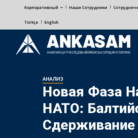
Корпоративный
Наши Сотрудники
Сотруднич
Türkçe
English
АНАЛИЗ
Новая Фаза Н
НАТО: Балтий
Сдерживание