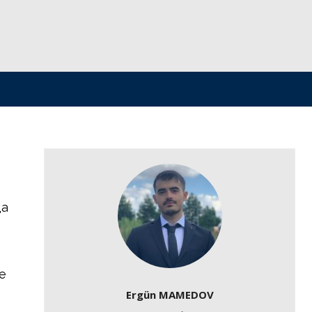
да
е
Ergün MAMEDOV