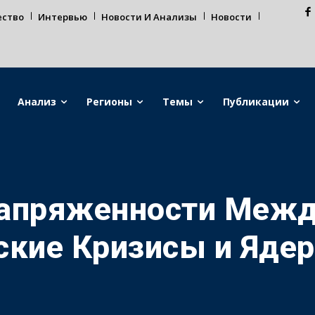
ество
Интервью
Новости И Анализы
Новости
Анализ
Регионы
Темы
Публикации
апряженности Межд
ские Кризисы и Яде