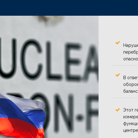
Наруше
перебр
опасно
В отве
оборон
баланс
Этот г
измере
функци
центре