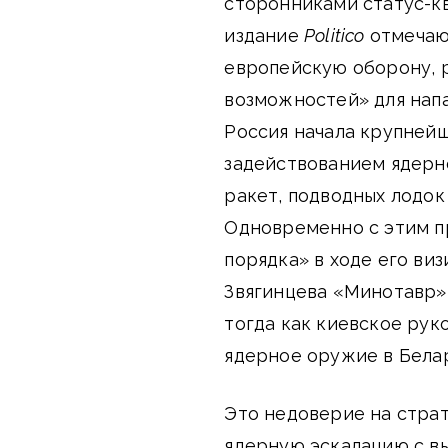
сторонниками статус-кв
издание
Politico
отмечают
европейскую оборону, 
возможностей» для напа
Россия начала крупнейш
задействованием ядерн
ракет, подводных лодо
Одновременно с этим п
порядка» в ходе его ви
Звягинцева «Минотавр»
тогда как киевское ру
ядерное оружие в Белар
Это недоверие на стра
ядерную эскалацию с в