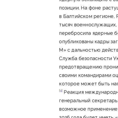
позиции. На фоне раст
в Балтийском регионе, 
тысяч военнослужащих, 
перебросила ядерные б
опубликованы кадры заг
М» с дальностью действ
Служба безопасности У
предотвращению проник
своими командирами оц
которое может быть на
[ii]
Реакция международно
генеральный секретарь
возможное применение 
2026 года будет иметь 