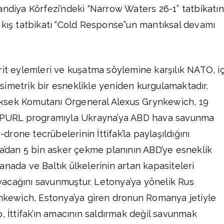
andiya Körfezi’ndeki “Narrow Waters 26-1” tatbikatını
 kış tatbikatı “Cold Response”un mantıksal devamı
rit eylemleri ve kuşatma söylemine karşılık NATO, i
imetrik bir esneklikle yeniden kurgulamaktadır.
ksek Komutanı Orgeneral Alexus Grynkewich, 19
, PURL programıyla Ukrayna’ya ABD hava savunma
i-drone tecrübelerinin İttifak’la paylaşıldığını
pa’dan 5 bin asker çekme planının ABD’ye esneklik
anada ve Baltık ülkelerinin artan kapasiteleri
acağını savunmuştur. Letonya’ya yönelik Rus
ynkewich, Estonya’ya giren dronun Romanya jetiyle
, İttifak’ın amacının saldırmak değil savunmak