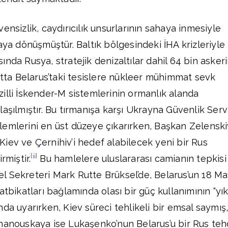
ensizlik, caydırıcılık unsurlarının sahaya inmesiyle
aya dönüşmüştür. Baltık bölgesindeki İHA krizleriyle
nda Rusya, stratejik denizaltılar dahil 64 bin asker
katta Belarus’taki tesislere nükleer mühimmat sevk
illi İskender-M sistemlerinin ormanlık alanda
aşılmıştır. Bu tırmanışa karşı Ukrayna Güvenlik Servi
lemlerini en üst düzeye çıkarırken, Başkan Zelenski
iev ve Çernihiv’i hedef alabilecek yeni bir Rus
[ii]
rmiştir.
Bu hamlelere uluslararası camianın tepkisi
 Sekreteri Mark Rutte Brüksel’de, Belarus’un 18 Ma
atbikatları bağlamında olası bir güç kullanımının “yık
da uyarırken, Kiev süreci tehlikeli bir emsal saymış
hanouskaya ise Lukaşenko’nun Belarus’u bir Rus teh