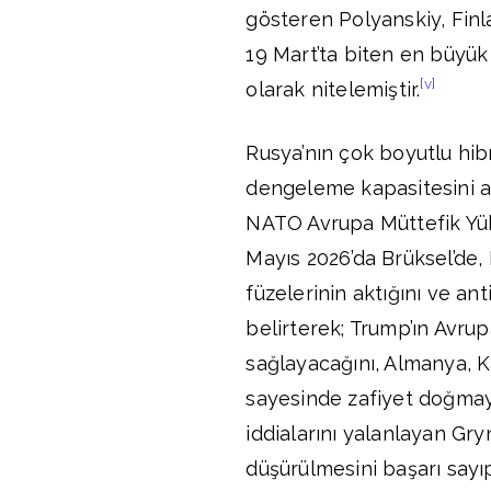
gösteren Polyanskiy, Finl
19 Mart’ta biten en büyük
[v]
olarak nitelemiştir.
Rusya’nın çok boyutlu hib
dengeleme kapasitesini as
NATO Avrupa Müttefik Yü
Mayıs 2026’da Brüksel’de
füzelerinin aktığını ve ant
belirterek; Trump’ın Avru
sağlayacağını, Almanya, K
sayesinde zafiyet doğmay
iddialarını yalanlayan Gr
düşürülmesini başarı sayıp