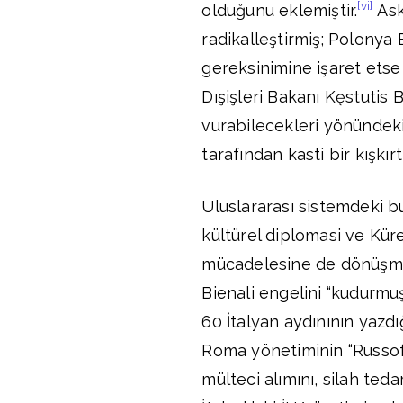
[vi]
olduğunu eklemiştir.
Ask
radikalleştirmiş; Polonya
gereksinimine işaret etse
Dışişleri Bakanı Kęstutis B
vurabilecekleri yönündeki 
tarafından kasti bir kışkır
Uluslararası sistemdeki b
kültürel diplomasi ve Kü
mücadelesine de dönüşmü
Bienali engelini “kudurmuş 
60 İtalyan aydınının yazd
Roma yönetiminin “Russofob
mülteci alımını, silah teda