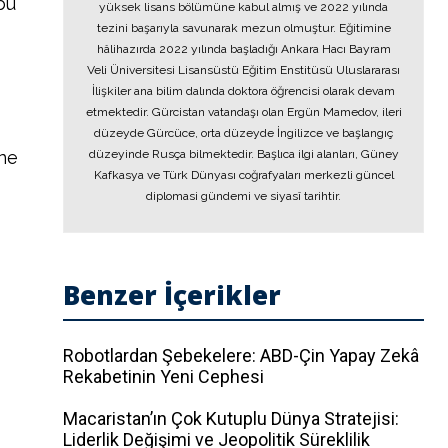
bu
yüksek lisans bölümüne kabul almış ve 2022 yılında
tezini başarıyla savunarak mezun olmuştur. Eğitimine
hâlihazırda 2022 yılında başladığı Ankara Hacı Bayram
Veli Üniversitesi Lisansüstü Eğitim Enstitüsü Uluslararası
İlişkiler ana bilim dalında doktora öğrencisi olarak devam
etmektedir. Gürcistan vatandaşı olan Ergün Mamedov, ileri
düzeyde Gürcüce, orta düzeyde İngilizce ve başlangıç
hne
düzeyinde Rusça bilmektedir. Başlıca ilgi alanları, Güney
Kafkasya ve Türk Dünyası coğrafyaları merkezli güncel
diplomasi gündemi ve siyasî tarihtir.
Benzer İçerikler
Robotlardan Şebekelere: ABD-Çin Yapay Zekâ
Rekabetinin Yeni Cephesi
Macaristan’ın Çok Kutuplu Dünya Stratejisi:
Liderlik Değişimi ve Jeopolitik Süreklilik