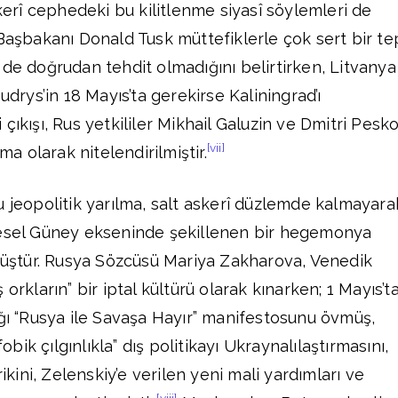
erî cephedeki bu kilitlenme siyasî söylemleri de
 Başbakanı Donald Tusk müttefiklerle çok sert bir te
 de doğrudan tehdit olmadığını belirtirken, Litvanya
udrys’in 18 Mayıs’ta gerekirse Kaliningrad’ı
çıkışı, Rus yetkililer Mikhail Galuzin ve Dmitri Pesk
[vii]
tma olarak nitelendirilmiştir.
u jeopolitik yarılma, salt askerî düzlemde kalmayara
resel Güney ekseninde şekillenen bir hegemonya
ştür. Rusya Sözcüsü Mariya Zakharova, Venedik
orkların” bir iptal kültürü olarak kınarken; 1 Mayıs’t
ığı “Rusya ile Savaşa Hayır” manifestosunu övmüş,
ik çılgınlıkla” dış politikayı Ukraynalılaştırmasını,
rikini, Zelenskiy’e verilen yeni mali yardımları ve