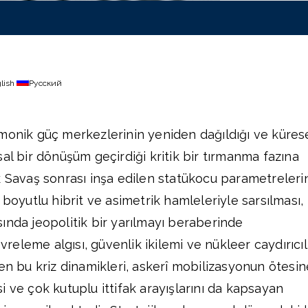
lish
Русский
monik güç merkezlerinin yeniden dağıldığı ve küres
al bir dönüşüm geçirdiği kritik bir tırmanma fazına
k Savaş sonrası inşa edilen statükocu parametreleri
 boyutlu hibrit ve asimetrik hamleleriyle sarsılması,
ında jeopolitik bir yarılmayı beraberinde
evreleme algısı, güvenlik ikilemi ve nükleer caydırıcıl
nen bu kriz dinamikleri, askerî mobilizasyonun ötesin
 ve çok kutuplu ittifak arayışlarını da kapsayan