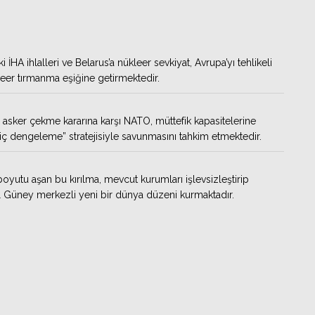
aki İHA ihlalleri ve Belarus’a nükleer sevkiyat, Avrupa’yı tehlikeli
leer tırmanma eşiğine getirmektedir.
 asker çekme kararına karşı NATO, müttefik kapasitelerine
“iç dengeleme” stratejisiyle savunmasını tahkim etmektedir.
boyutu aşan bu kırılma, mevcut kurumları işlevsizleştirip
 Güney merkezli yeni bir dünya düzeni kurmaktadır.