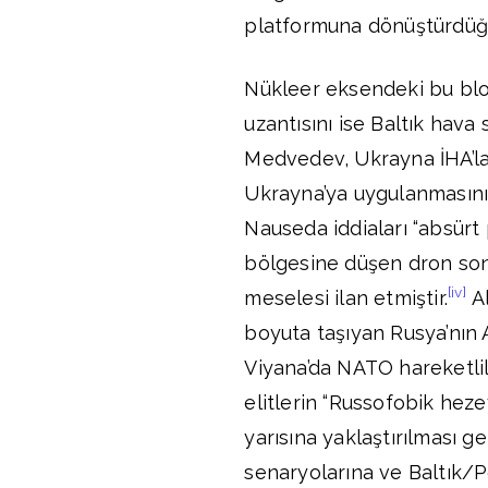
platformuna dönüştürdüğü
Nükleer eksendeki bu blo
uzantısını ise Baltık hava 
Medvedev, Ukrayna İHA’la
Ukrayna’ya uygulanmasını
Nauseda iddiaları “absür
bölgesine düşen dron sonr
[iv]
meselesi ilan etmiştir.
Al
boyuta taşıyan Rusya’nın A
Viyana’da NATO hareketlili
elitlerin “Russofobik hez
yarısına yaklaştırılması g
senaryolarına ve Baltık/P