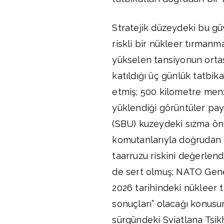
Stratejik düzeydeki bu güv
riskli bir nükleer tırmanm
yükselen tansiyonun ortası
katıldığı üç günlük tatbi
etmiş; 500 kilometre menz
yüklendiği görüntüler payl
(SBU) kuzeydeki sızma ön
komutanlarıyla doğrudan K
taarruzu riskini değerlendi
de sert olmuş; NATO Genel
2026 tarihindeki nükleer t
sonuçları” olacağı konusun
sürgündeki Sviatlana Tsik