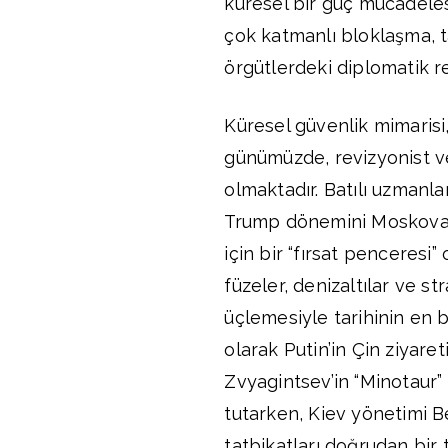
küresel bir güç mücadeles
çok katmanlı bloklaşma, ta
örgütlerdeki diplomatik r
Küresel güvenlik mimarisi,
günümüzde, revizyonist v
olmaktadır. Batılı uzmanl
Trump dönemini Moskova’nı
için bir “fırsat penceresi”
füzeler, denizaltılar ve 
üçlemesiyle tarihinin en b
olarak Putin’in Çin ziyare
Zvyagintsev’in “Minotaur
tutarken, Kiev yönetimi Be
tatbikatları doğrudan bir 