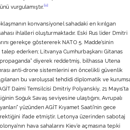
[iii]
nü vurgulamıştır.
klaşmanın konvansiyonel sahadaki en kırılgan
sahası ihlalleri oluşturmaktadır. Eski Rus lider Dmitri
rını gerekçe göstererek NATO 5. Madde’sinin
 talep ederken; Litvanya Cumhurbaşkanı Gitanas
t propaganda” diyerek reddetmiş, bilhassa Utena
ası anti-drone sistemlerini en öncelikli güvenlik
gılanan bu varoluşsal tehdidi diplomatik ve kurums
GİT Daimi Temsilcisi Dmitriy Polyanskiy, 21 Mayıs’ta
ğinin Soğuk Savaş seviyesine ulaştığını, Avrupalı
eyanları” yüzünden AGİT Kıyamet Saati’nin gece
erektiğini ifade etmiştir. Letonya üzerinden sabotaj
olonya’nın hava sahalarını Kiev’e açmasına tepki