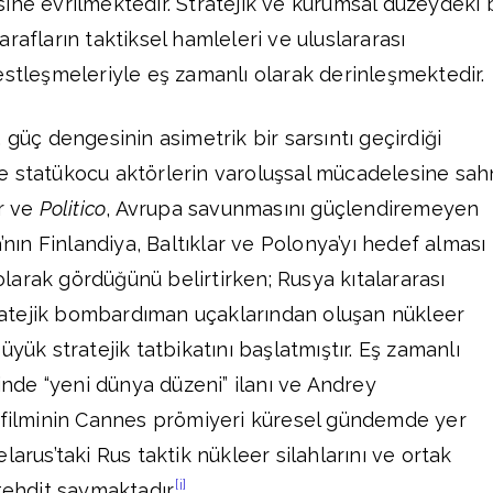
ine evrilmektedir. Stratejik ve kurumsal düzeydeki 
rafların taktiksel hamleleri ve uluslararası
estleşmeleriyle eş zamanlı olarak derinleşmektedir.
 güç dengesinin asimetrik bir sarsıntı geçirdiği
e statükocu aktörlerin varoluşsal mücadelesine sa
ar ve
Politico
, Avrupa savunmasını güçlendiremeyen
n Finlandiya, Baltıklar ve Polonya’yı hedef alması
 olarak gördüğünü belirtirken; Rusya kıtalararası
stratejik bombardıman uçaklarından oluşan nükleer
üyük stratejik tatbikatını başlatmıştır. Eş zamanlı
tinde “yeni dünya düzeni” ilanı ve Andrey
” filminin Cannes prömiyeri küresel gündemde yer
larus’taki Rus taktik nükleer silahlarını ve ortak
[i]
tehdit saymaktadır.