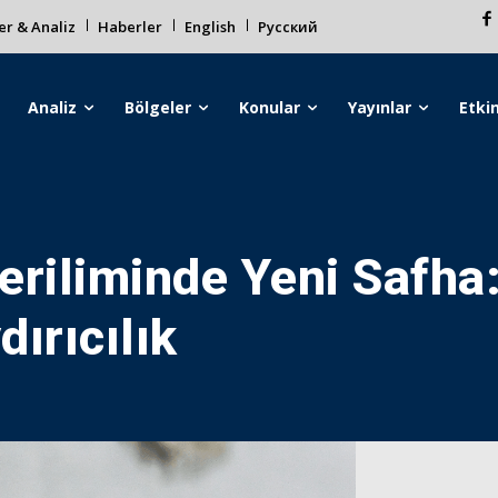
r & Analiz
Haberler
English
Русский
Analiz
Bölgeler
Konular
Yayınlar
Etkin
iliminde Yeni Safha: 
ırıcılık