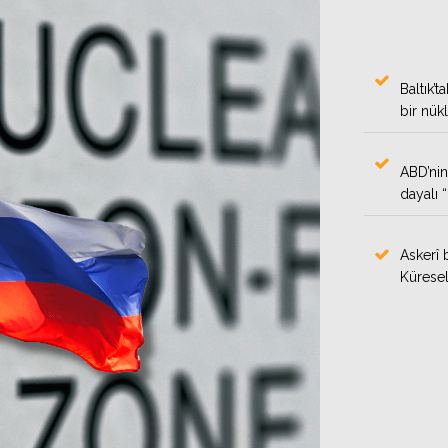
Baltık’t
bir nük
ABD’nin
dayalı 
Askerî 
Küresel