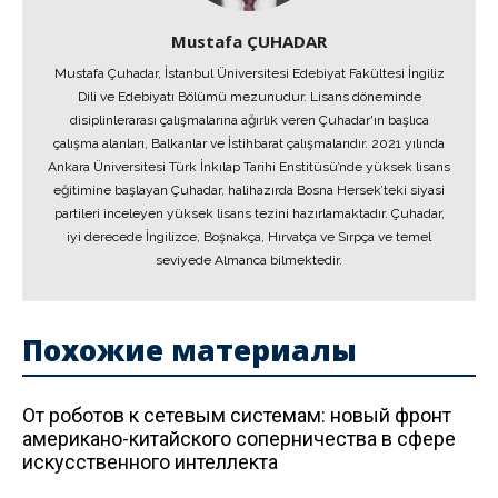
Mustafa ÇUHADAR
Mustafa Çuhadar, İstanbul Üniversitesi Edebiyat Fakültesi İngiliz
Dili ve Edebiyatı Bölümü mezunudur. Lisans döneminde
disiplinlerarası çalışmalarına ağırlık veren Çuhadar'ın başlıca
çalışma alanları, Balkanlar ve İstihbarat çalışmalarıdır. 2021 yılında
Ankara Üniversitesi Türk İnkılap Tarihi Enstitüsü’nde yüksek lisans
eğitimine başlayan Çuhadar, halihazırda Bosna Hersek’teki siyasi
partileri inceleyen yüksek lisans tezini hazırlamaktadır. Çuhadar,
iyi derecede İngilizce, Boşnakça, Hırvatça ve Sırpça ve temel
seviyede Almanca bilmektedir.
Похожие материалы
От роботов к сетевым системам: новый фронт
американо-китайского соперничества в сфере
искусственного интеллекта