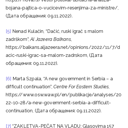
bojana-pajtica-o-vucicevim-resenjima-za-ministre/,
(Дата обращения: 09.11.2022).
[5]
Nenad Kulačin, “Dačić, ruski igrač s malom
zadrškom”,
Al Jazeera Balkans
,
https://balkans.aljazeera.net/opinions/2022/11/7/d
acic-ruski-igrac-sa-malom-zadrskom, (Дата
обращения: 09.11.2022).
[6]
Marta Szpala, “A new government in Serbia – a
difficult continuation”,
Centre For Eastern Studies
,
https://www.osw.waw.pl/en/publikacje/analyses/20
22-10-28/a-new-government-serbia-a-difficult-
continuation, (Дата обращения: 09.11.2022).
[7]
“ZAKLETVA-PEČAT NA VLADU: Glasovima 157