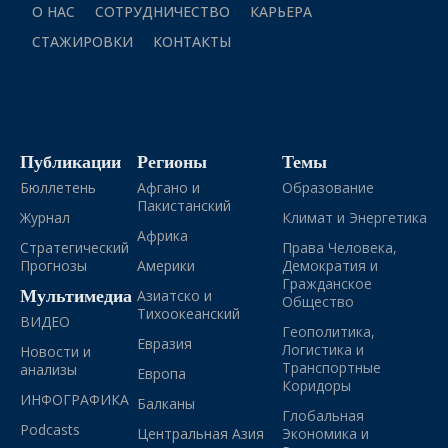
О НАС
СОТРУДНИЧЕСТВО
КАРЬЕРА
СТАЖИРОВКИ
КОНТАКТЫ
Публикации
Регионы
Темы
Бюллетень
Афгано и
Образование
Пакистанский
Журнал
Климат и Энергетика
Африка
Стратегический
Права Человека,
Прогнозы
Америки
Демократия и
Гражданское
Мультимедиа
Азиатско и
Общество
Тихоокеанский
ВИДЕО
Геополитика,
Евразия
Логистика и
Новости и
Транспортные
анализы
Европа
Коридоры
ИНФОГРАФИКА
Балканы
Глобальная
Podcasts
Центральная Азия
Экономика и