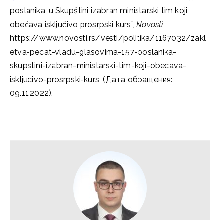
poslanika, u Skupštini izabran ministarski tim koji
obećava isključivo prosrpski kurs”,
Novosti
,
https://www.novosti.rs/vesti/politika/1167032/zakl
etva-pecat-vladu-glasovima-157-poslanika-
skupstini-izabran-ministarski-tim-koji-obecava-
iskljucivo-prosrpski-kurs, (Дата обращения:
09.11.2022).