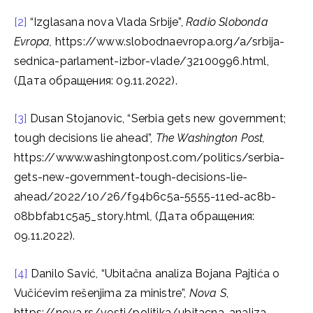
[2]
“Izglasana nova Vlada Srbije”,
Radio Slobonda
Evropa,
https://www.slobodnaevropa.org/a/srbija-
sednica-parlament-izbor-vlade/32100996.html,
(Дата обращения: 09.11.2022).
[3]
Dusan Stojanovic, “Serbia gets new government;
tough decisions lie ahead”,
The Washington Post,
https://www.washingtonpost.com/politics/serbia-
gets-new-government-tough-decisions-lie-
ahead/2022/10/26/f94b6c5a-5555-11ed-ac8b-
08bbfab1c5a5_story.html
,
(Дата обращения:
09.11.2022).
[4]
Danilo Savić, “Ubitačna analiza Bojana Pajtića o
Vučićevim rešenjima za ministre”,
Nova S
,
https://nova.rs/vesti/politika/ubitacna-analiza-