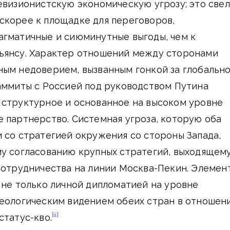
евизионистскую экономическую угрозу; это све
скорее к площадке для переговоров,
агматичные и сиюминутные выгоды, чем к
ьянсу. Характер отношений между сторонами
ным недоверием, вызванным гонкой за глобальн
аммиты с Россией под руководством Путина
 структурное и основанное на высоком уровне
 партнерство. Системная угроза, которую оба
 со стратегией окружения со стороны Запада,
му согласованию крупных стратегий, выходящем
сотрудничества на линии Москва-Пекин. Элемен
 не только личной дипломатией на уровне
деологическим видением обеих стран в отношен
[ii]
статус-кво.