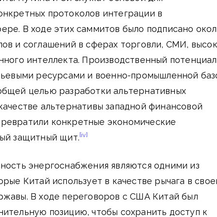
онкретных протоколов интеграции в
ере. В ходе этих саммитов было подписано око
ов и соглашений в сферах торговли, СМИ, высо
енного интеллекта. Производственный потенциал
ырьевыми ресурсами и военно-промышленной баз
общей целью разработки альтернативных
 качестве альтернативы западной финансовой
), превратили конкретные экономические
[iv]
ный защитный щит.
сность энергоснабжения являются одними из
орые Китай использует в качестве рычага в свое
ржавы. В ходе переговоров с США Китай был
нительную позицию, чтобы сохранить доступ к