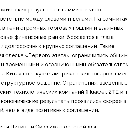
омических результатов саммитов явно
ветствие между словами и делами. На саммитах
 в тени огромных торговых пошлин и взаимных
овые финансовые рынки, бросается в глаза
и долгосрочных крупных соглашений. Такие
ая сделка «Первого этапа», ограничились общим
е и временными и ограниченными обязательствам
ва Китая по закупке американских товаров, вме
ь структурное решение. Ограничения, введенные
ких технологических компаний (Huawei, ZTE и т
о экономические результаты проявились скорее в
[iii]
й, чем в виде позитивных соглашений.
иты Путина и Си служат основой для