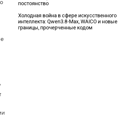
ло
постоянство
Холодная война в сфере искусственного
интеллекта: Qwen3.8-Max, WAICO и новые
границы, прочерченные кодом
ое
у
т
ии