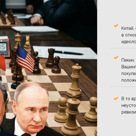
Китай,
в отно
идеоло
Пекин,
Вашинг
покупа
положе
В то в
неусто
ревизи