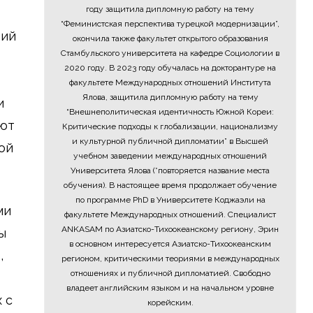
году защитила дипломную работу на тему
“Феминистская перспектива турецкой модернизации”,
ний
окончила также факультет открытого образования
Стамбульского университета на кафедре Социологии в
2020 году. В 2023 году обучалась на докторантуре на
факультете Международных отношений Института
Ялова, защитила дипломную работу на тему
и
“Внешнеполитическая идентичность Южной Кореи:
яют
Критические подходы к глобализации, национализму
и культурной публичной дипломатии” в Высшей
ой
учебном заведении международных отношений
Университета Ялова (*повторяется название места
обучения). В настоящее время продолжает обучение
по программе PhD в Университете Коджаэли на
ми
факультете Международных отношений. Специалист
ANKASAM по Азиатско-Тихоокеанскому региону, Эрин
ы
в основном интересуется Азиатско-Тихоокеанским
,
регионом, критическими теориями в международных
отношениях и публичной дипломатией. Свободно
владеет английским языком и на начальном уровне
 с
корейским.