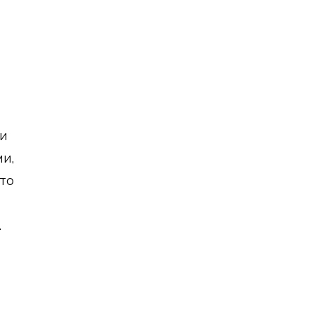
и
и,
сто
.