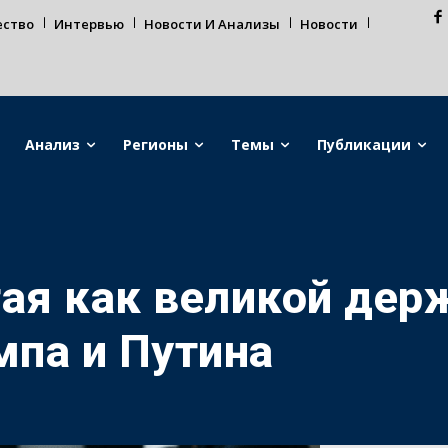
ество
Интервью
Новости И Анализы
Новости
Анализ
Регионы
Темы
Публикации
тая как великой дер
па и Путина