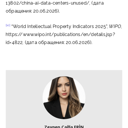
13802/china-ai-data-centers-unused/
,
(дата
обращения: 20.06.2026).
[xi]
“World Intellectual Property Indicators 2025”,
WIPO,
https://www.wipo.int/publications/en/details.jsp?
id=4822
,
(дата обращения: 20.06.2026).
Zeynep Çağla ERİN