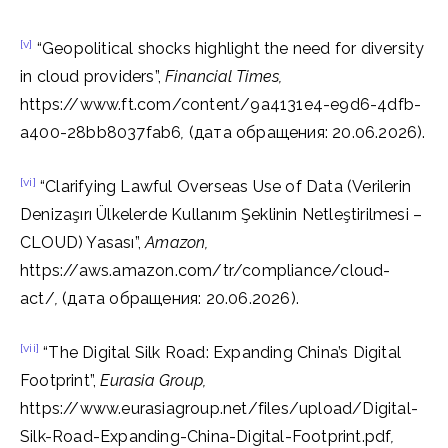
[v]
“Geopolitical shocks highlight the need for diversity
in cloud providers”,
Financial Times,
https://www.ft.com/content/9a4131e4-e9d6-4dfb-
a400-28bb8037fab6
,
(дата обращения: 20.06.2026).
[vi]
“Clarifying Lawful Overseas Use of Data (Verilerin
Denizaşırı Ülkelerde Kullanım Şeklinin Netleştirilmesi –
CLOUD) Yasası”,
Amazon,
https://aws.amazon.com/tr/compliance/cloud-
act/
,
(дата обращения: 20.06.2026).
[vii]
“The Digital Silk Road: Expanding China’s Digital
Footprint”,
Eurasia Group,
https://www.eurasiagroup.net/files/upload/Digital-
Silk-Road-Expanding-China-Digital-Footprint.pdf
,