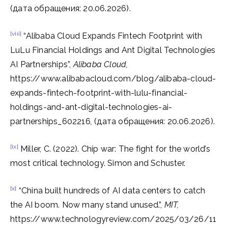
(дата обращения: 20.06.2026).
[viii]
“Alibaba Cloud Expands Fintech Footprint with
LuLu Financial Holdings and Ant Digital Technologies
AI Partnerships”,
Alibaba Cloud,
https://www.alibabacloud.com/blog/alibaba-cloud-
expands-fintech-footprint-with-lulu-financial-
holdings-and-ant-digital-technologies-ai-
partnerships_602216
,
(дата обращения: 20.06.2026).
[ix]
Miller, C. (2022). Chip war: The fight for the world’s
most critical technology. Simon and Schuster.
[x]
“China built hundreds of AI data centers to catch
the AI boom. Now many stand unused.”,
MIT,
https://www.technologyreview.com/2025/03/26/11