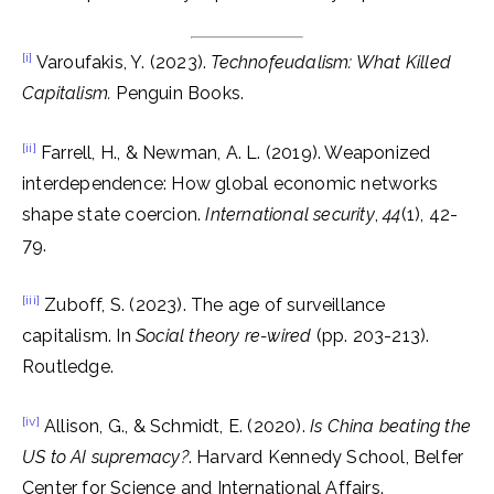
[i]
Varoufakis, Y. (2023).
Technofeudalism: What Killed
Capitalism.
Penguin Books.
[ii]
Farrell, H., & Newman, A. L. (2019). Weaponized
interdependence: How global economic networks
shape state coercion.
International security
,
44
(1), 42-
79.
[iii]
Zuboff, S. (2023). The age of surveillance
capitalism. In
Social theory re-wired
(pp. 203-213).
Routledge.
[iv]
Allison, G., & Schmidt, E. (2020).
Is China beating the
US to AI supremacy?
. Harvard Kennedy School, Belfer
Center for Science and International Affairs.