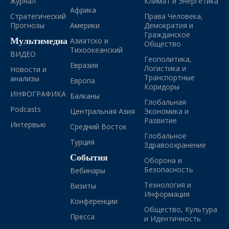
Журнал
Климат и Энергетика
Африка
Стратегический
Права Человека,
Прогнозы
Америки
Демократия и
Гражданское
Мультимедиа
Азиатско и
Общество
Тихоокеанский
ВИДЕО
Геополитика,
Евразия
Логистика и
Новости и
Транспортные
анализы
Европа
Коридоры
ИНФОГРАФИКА
Балканы
Глобальная
Podcasts
Центральная Азия
Экономика и
Развитие
Интервью
Средний Восток
Глобальное
Турция
Здравоохранение
События
Оборона и
Безопасность
Вебинары
Технология и
Визиты
Информация
Конференции
Общество, Культура
Пресса
и Идентичность