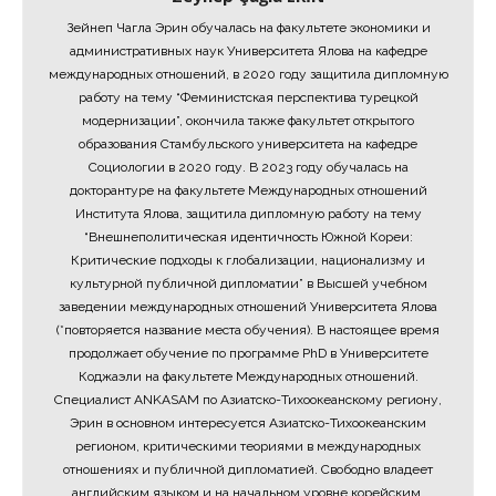
Зейнеп Чагла Эрин обучалась на факультете экономики и
административных наук Университета Ялова на кафедре
международных отношений, в 2020 году защитила дипломную
работу на тему “Феминистская перспектива турецкой
модернизации”, окончила также факультет открытого
образования Стамбульского университета на кафедре
Социологии в 2020 году. В 2023 году обучалась на
докторантуре на факультете Международных отношений
Института Ялова, защитила дипломную работу на тему
“Внешнеполитическая идентичность Южной Кореи:
Критические подходы к глобализации, национализму и
культурной публичной дипломатии” в Высшей учебном
заведении международных отношений Университета Ялова
(*повторяется название места обучения). В настоящее время
продолжает обучение по программе PhD в Университете
Коджаэли на факультете Международных отношений.
Специалист ANKASAM по Азиатско-Тихоокеанскому региону,
Эрин в основном интересуется Азиатско-Тихоокеанским
регионом, критическими теориями в международных
отношениях и публичной дипломатией. Свободно владеет
английским языком и на начальном уровне корейским.