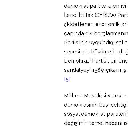
demokrat partilere en iyi
İlerici İttifak (SYRIZA) Par
şiddetlenen ekonomik kriz
çapında dış borçlanmanın 
Partisi’nin uyguladığı sol
senesinde hükümetin deği
Demokrasi Partisi, bir ö
sandalyeyi 158’e çıkarmış 
[5]
Mülteci Meselesi ve ekono
demokrasinin başı çektiği 
sosyal demokrat partileri
değişimin temel nedeni ise