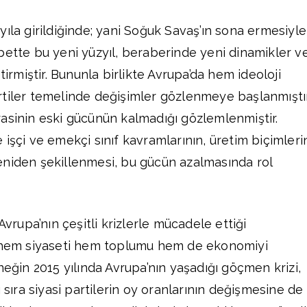
ıla girildiğinde; yani Soğuk Savaş’ın sona ermesiyle
bette bu yeni yüzyıl, beraberinde yeni dinamikler v
tirmiştir. Bununla birlikte Avrupa’da hem ideoloji
tiler temelinde değişimler gözlenmeye başlanmıştır
asinin eski gücünün kalmadığı gözlemlenmiştir.
işçi ve emekçi sınıf kavramlarının, üretim biçimleri
eniden şekillenmesi, bu gücün azalmasında rol
Avrupa’nın çeşitli krizlerle mücadele ettiği
r hem siyaseti hem toplumu hem de ekonomiyi
neğin 2015 yılında Avrupa’nın yaşadığı göçmen krizi,
ı sıra siyasi partilerin oy oranlarının değişmesine de