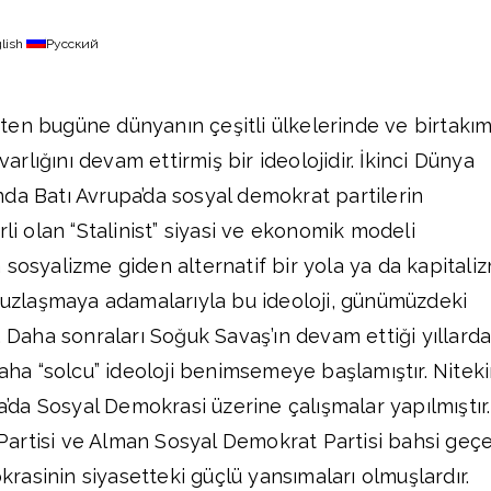
lish
Русский
ten bugüne dünyanın çeşitli ülkelerinde ve birtakı
 varlığını devam ettirmiş bir ideolojidir. İkinci Dünya
da Batı Avrupa’da sosyal demokrat partilerin
rli olan “Stalinist” siyasi ve ekonomik modeli
 sosyalizme giden alternatif bir yola ya da kapitali
r uzlaşmaya adamalarıyla bu ideoloji, günümüzdeki
. Daha sonraları Soğuk Savaş’ın devam ettiği yıllard
daha “solcu” ideoloji benimsemeye başlamıştır. Nitek
pa’da Sosyal Demokrasi üzerine çalışmalar yapılmıştır.
i Partisi ve Alman Sosyal Demokrat Partisi bahsi geç
asinin siyasetteki güçlü yansımaları olmuşlardır.