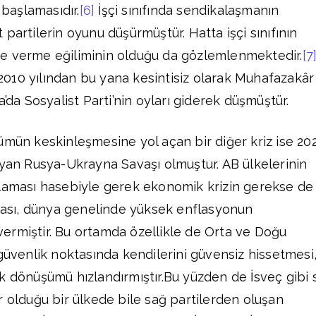
başlamasıdır.
[6]
İşçi sınıfında sendikalaşmanın
partilerin oyunu düşürmüştür. Hatta işçi sınıfının
lere verme eğiliminin olduğu da gözlemlenmektedir.
[7
a 2010 yılından bu yana kesintisiz olarak Muhafazakâr
a’da Sosyalist Parti’nin oyları giderek düşmüştür.
ümün keskinleşmesine yol açan bir diğer kriz ise 20
ayan Rusya-Ukrayna Savaşı olmuştur. AB ülkelerinin
ulaması hasebiyle gerek ekonomik krizin gerekse de
kması, dünya genelinde yüksek enflasyonun
ermiştir. Bu ortamda özellikle de Orta ve Doğu
 güvenlik noktasında kendilerini güvensiz hissetmesi
k dönüşümü hızlandırmıştır.Bu yüzden de İsveç gibi 
r olduğu bir ülkede bile sağ partilerden oluşan