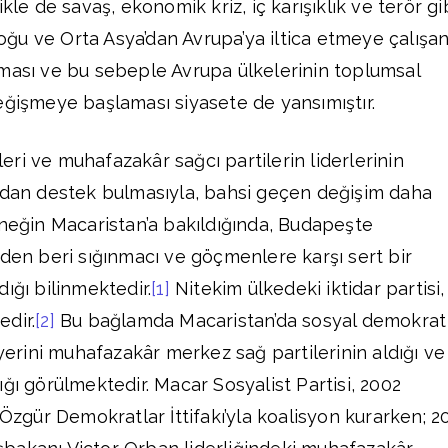
kle de savaş, ekonomik kriz, iç karışıklık ve terör gi
ğu ve Orta Asya’dan Avrupa’ya iltica etmeye çalışa
ması ve bu sebeple Avrupa ülkelerinin toplumsal
eğişmeye başlaması siyasete de yansımıştır.
ileri ve muhafazakâr sağcı partilerin liderlerinin
ından destek bulmasıyla, bahsi geçen değişim daha
rneğin Macaristan’a bakıldığında, Budapeşte
nden beri sığınmacı ve göçmenlere karşı sert bir
ığı bilinmektedir.
[1]
Nitekim ülkedeki iktidar partisi,
dir.
[2]
Bu bağlamda Macaristan’da sosyal demokrat
 yerini muhafazakâr merkez sağ partilerinin aldığı ve
ğı görülmektedir. Macar Sosyalist Partisi, 2002
 Özgür Demokratlar İttifakı’yla koalisyon kurarken; 2