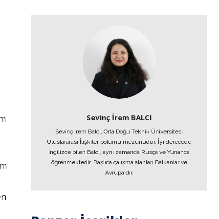
m
Sevinç İrem BALCI
zm
Sevinç İrem Balcı, Orta Doğu Teknik Üniversitesi
Uluslararası İlişkiler bölümü mezunudur. İyi derecede
a
İngilizce bilen Balcı, aynı zamanda Rusça ve Yunanca
öğrenmektedir. Başlıca çalışma alanları Balkanlar ve
im
Avrupa'dır.
en