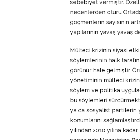
sebebiyet vermiştir. Özelli
nedenlerden ötürü Ortado
göçmenlerin sayısının art
yapılarının yavaş yavaş d
Mülteci krizinin siyasi etk
söylemlerinin halk taraf
görünür hale gelmiştir. Ö
yönetiminin mülteci krizi
söylem ve politika uygulad
bu söylemleri sürdürmekte
ya da sosyalist partilerin
konumlarını sağlamlaştırdı
yılından 2010 yılına kadar