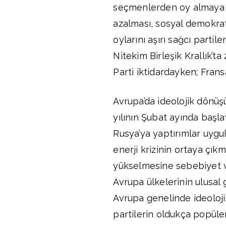
seçmenlerden oy almaya 
azalması, sosyal demokrat 
oylarını aşırı sağcı parti
Nitekim Birleşik Krallık’t
Parti iktidardayken; Frans
Avrupa’da ideolojik dönüş
yılının Şubat ayında başl
Rusya’ya yaptırımlar uyg
enerji krizinin ortaya çı
yükselmesine sebebiyet v
Avrupa ülkelerinin ulusal
Avrupa genelinde ideoloji
partilerin oldukça popüle