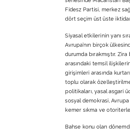
senesinde Macaristan Baş
Fidesz Partisi, merkez s
dört seçim üst üste iktida
Siyasal etkilerinin yanı sı
Avrupa’nın birçok ülkesinde
durumda bırakmıştır. Zira b
arasındaki temsil ilişkiler
girişimleri arasında kurt
toplu olarak özelleştirilme
politikaları, yasal asgari ü
sosyal demokrasi, Avrupa B
kemer sıkma ve otoriterle
Bahse konu olan dönemde