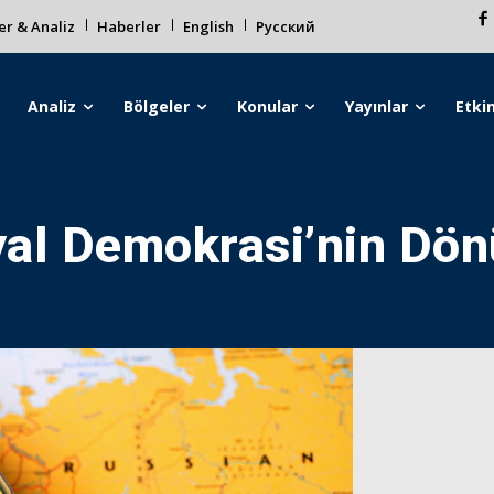
r & Analiz
Haberler
English
Русский
Analiz
Bölgeler
Konular
Yayınlar
Etkin
yal Demokrasi’nin Dö