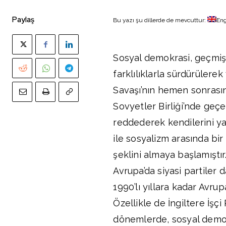
Paylaş
Bu yazı şu dillerde de mevcuttur:
Eng
Sosyal demokrasi, geçmiş
farklılıklarla sürdürülerek
Savaşı’nın hemen sonrasın
Sovyetler Birliği’nde geçe
reddederek kendilerini ya
ile sosyalizm arasında bi
şeklini almaya başlamıştır
Avrupa’da siyasi partiler 
1990’lı yıllara kadar Avru
Özellikle de İngiltere İşç
dönemlerde, sosyal demokr