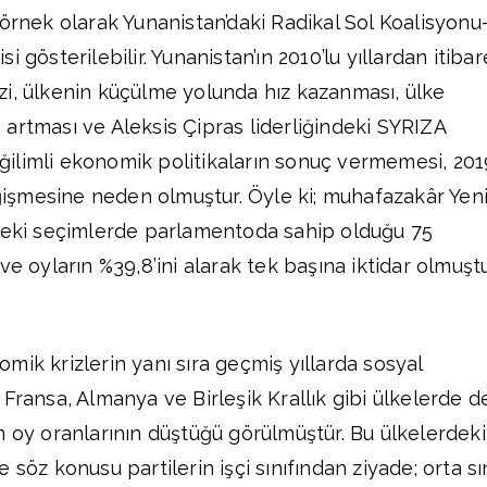
 örnek olarak Yunanistan’daki Radikal Sol Koalisyonu
tisi gösterilebilir. Yunanistan’ın 2010’lu yıllardan itiba
i, ülkenin küçülme yolunda hız kazanması, ülke
artması ve Aleksis Çipras liderliğindeki SYRIZA
 eğilimli ekonomik politikaların sonuç vermemesi, 201
şmesine neden olmuştur. Öyle ki; muhafazakâr Yen
nceki seçimlerde parlamentoda sahip olduğu 75
ve oyların %39,8’ini alarak tek başına iktidar olmuştu
mik krizlerin yanı sıra geçmiş yıllarda sosyal
Fransa, Almanya ve Birleşik Krallık gibi ülkelerde d
n oy oranlarının düştüğü görülmüştür. Bu ülkelerdeki
 söz konusu partilerin işçi sınıfından ziyade; orta sı