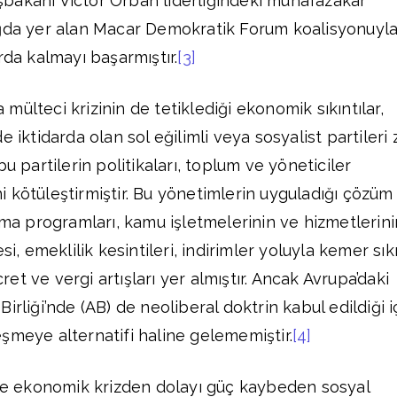
bakanı Victor Orban liderliğindeki muhafazakâr
ağda yer alan Macar Demokratik Forum koalisyonuyl
rda kalmayı başarmıştır.
[3]
ra mülteci krizinin de tetiklediği ekonomik sıkıntılar,
 iktidarda olan sol eğilimli veya sosyalist partileri 
u partilerin politikaları, toplum ve yöneticiler
ini kötüleştirmiştir. Bu yönetimlerin uyguladığı çözüm
arma programları, kamu işletmelerinin ve hizmetlerini
si, emeklilik kesintileri, indirimler yoluyla kemer sı
cret ve vergi artışları yer almıştır. Ancak Avrupa’daki
irliği’nde (AB) de neoliberal doktrin kabul edildiği i
şmeye alternatifi haline gelememiştir.
[4]
 ekonomik krizden dolayı güç kaybeden sosyal