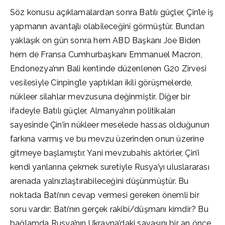
Söz konusu açıklamalardan sonra Batılı güçler, Çin’le iş
yapmanın avantajlı olabileceğini görmüştür. Bundan
yaklaşık on gün sonra hem ABD Başkanı Joe Biden
hem de Fransa Cumhurbaşkanı Emmanuel Macron,
Endonezya’nın Bali kentinde düzenlenen G20 Zirvesi
vesilesiyle Cinping’le yaptıkları ikili görüşmelerde,
nükleer silahlar mevzusuna değinmiştir. Diğer bir
ifadeyle Batılı güçler, Almanya’nın politikaları
sayesinde Çin’in nükleer meselede hassas olduğunun
farkına varmış ve bu mevzu üzerinden onun üzerine
gitmeye başlamıştır. Yani mevzubahis aktörler, Çin’i
kendi yanlarına çekmek suretiyle Rusya’yı uluslararası
arenada yalnızlaştırabileceğini düşünmüştür. Bu
noktada Batı’nın cevap vermesi gereken önemli bir
soru vardır: Batı’nın gerçek rakibi/düşmanı kimdir? Bu
bağlamda Rusya’nın Ukrayna’daki savaşını bir an önce