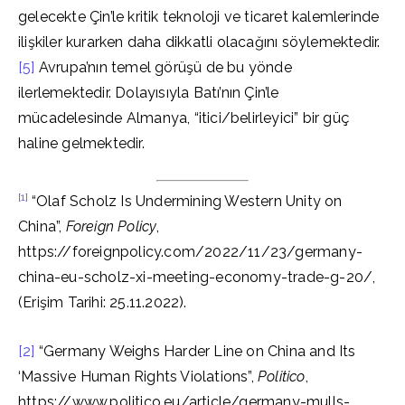
gelecekte Çin’le kritik teknoloji ve ticaret kalemlerinde
ilişkiler kurarken daha dikkatli olacağını söylemektedir.
[5]
Avrupa’nın temel görüşü de bu yönde
ilerlemektedir. Dolayısıyla Batı’nın Çin’le
mücadelesinde Almanya, “itici/belirleyici” bir güç
haline gelmektedir.
[1]
“Olaf Scholz Is Undermining Western Unity on
China”,
Foreign Policy
,
https://foreignpolicy.com/2022/11/23/germany-
china-eu-scholz-xi-meeting-economy-trade-g-20/,
(Erişim Tarihi: 25.11.2022).
[2]
“Germany Weighs Harder Line on China and Its
‘Massive Human Rights Violations”,
Politico
,
https://www.politico.eu/article/germany-mulls-