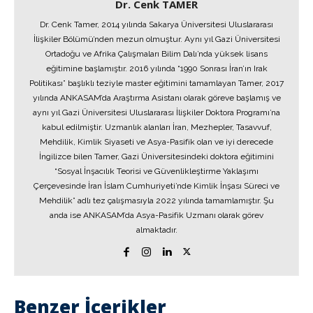
Dr. Cenk TAMER
Dr. Cenk Tamer, 2014 yılında Sakarya Üniversitesi Uluslararası
İlişkiler Bölümü’nden mezun olmuştur. Aynı yıl Gazi Üniversitesi
Ortadoğu ve Afrika Çalışmaları Bilim Dalı’nda yüksek lisans
eğitimine başlamıştır. 2016 yılında “1990 Sonrası İran’ın Irak
Politikası” başlıklı teziyle master eğitimini tamamlayan Tamer, 2017
yılında ANKASAM’da Araştırma Asistanı olarak göreve başlamış ve
aynı yıl Gazi Üniversitesi Uluslararası İlişkiler Doktora Programı’na
kabul edilmiştir. Uzmanlık alanları İran, Mezhepler, Tasavvuf,
Mehdilik, Kimlik Siyaseti ve Asya-Pasifik olan ve iyi derecede
İngilizce bilen Tamer, Gazi Üniversitesindeki doktora eğitimini
“Sosyal İnşacılık Teorisi ve Güvenlikleştirme Yaklaşımı
Çerçevesinde İran İslam Cumhuriyeti’nde Kimlik İnşası Süreci ve
Mehdilik” adlı tez çalışmasıyla 2022 yılında tamamlamıştır. Şu
anda ise ANKASAM’da Asya-Pasifik Uzmanı olarak görev
almaktadır.
Benzer İçerikler