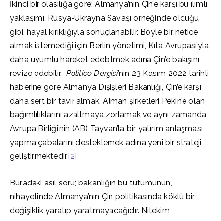
İkinci bir olasılığa göre; Almanya’nın Çin’e karşı bu ılımlı
yaklaşımı, Rusya-Ukrayna Savaşı örneğinde olduğu
gibi, hayal kırıklığıyla sonuçlanabilir. Böyle bir netice
almak istemediği için Berlin yönetimi, Kıta Avrupası’yla
daha uyumlu hareket edebilmek adına Çin’e bakışını
revize edebilir.
Politico Dergisi
’nin 23 Kasım 2022 tarihli
haberine göre Almanya Dışişleri Bakanlığı, Çin’e karşı
daha sert bir tavır almak, Alman şirketleri Pekin’e olan
bağımlılıklarını azaltmaya zorlamak ve aynı zamanda
Avrupa Birliği’nin (AB) Tayvan’la bir yatırım anlaşması
yapma çabalarını desteklemek adına yeni bir strateji
geliştirmektedir.
[2]
Buradaki asıl soru; bakanlığın bu tutumunun,
nihayetinde Almanya’nın Çin politikasında köklü bir
değişiklik yaratıp yaratmayacağıdır. Nitekim