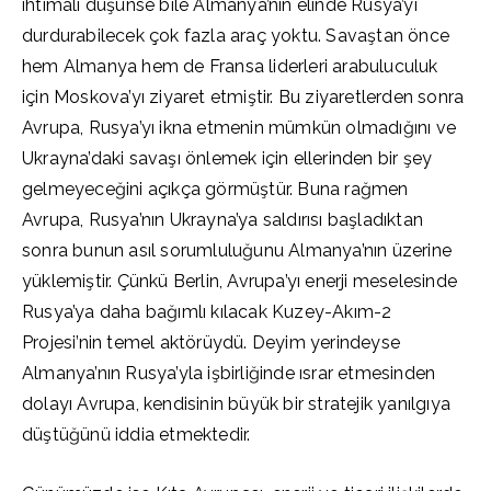
ihtimali düşünse bile Almanya’nın elinde Rusya’yı
durdurabilecek çok fazla araç yoktu. Savaştan önce
hem Almanya hem de Fransa liderleri arabuluculuk
için Moskova’yı ziyaret etmiştir. Bu ziyaretlerden sonra
Avrupa, Rusya’yı ikna etmenin mümkün olmadığını ve
Ukrayna’daki savaşı önlemek için ellerinden bir şey
gelmeyeceğini açıkça görmüştür. Buna rağmen
Avrupa, Rusya’nın Ukrayna’ya saldırısı başladıktan
sonra bunun asıl sorumluluğunu Almanya’nın üzerine
yüklemiştir. Çünkü Berlin, Avrupa’yı enerji meselesinde
Rusya’ya daha bağımlı kılacak Kuzey-Akım-2
Projesi’nin temel aktörüydü. Deyim yerindeyse
Almanya’nın Rusya’yla işbirliğinde ısrar etmesinden
dolayı Avrupa, kendisinin büyük bir stratejik yanılgıya
düştüğünü iddia etmektedir.