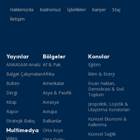
Hakkımızda
Kadromuz
İşbirlikleri
Kariyer
Staj
İletişim
Yayınlar
Bölgeler
Konular
ANKASAM Analiz
Af & Pak
Eğitim
Balgat Çalışmaları
Afrika
İklim & Enerji
Bülten
Amerikalar
İnsan Hakları,
Demokrasi & Sivil
Dergi
Asya & Pasifik
Toplum
Kitap
Avrasya
Jeopolitik, Lojistik &
Ulaştırma Koridorları
Rapor
Avrupa
Küresel Ekonomi &
Stratejik Bakış
Balkanlar
Kalkınma
Multimedya
Orta Asya
Küresel Sağlık
Video
Orta Doğu