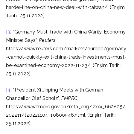
harder-line-on-china-new-deal-with-taiwan/, (Erişim
Tarihi: 25.11.2022).
[3]
“Germany Must Trade with China Warily, Economy
Minister Says”,
Reuters
,
https://www.reuters.com/markets/europe/germany
-cannot-quickly-exit-china-trade-investments-must-
be-examined-economy-2022-11-23/, (Erişim Tarihi:
25.11.2022).
[4]
“President Xi Jinping Meets with German
Chancellor Olaf Scholz”,
FMPRC
,
https://www.fmprc.gov.cn/mfa_eng/zxxx_662805/
202211/t20221104_10800546.html, (Erişim Tarihi:
25.11.2022).