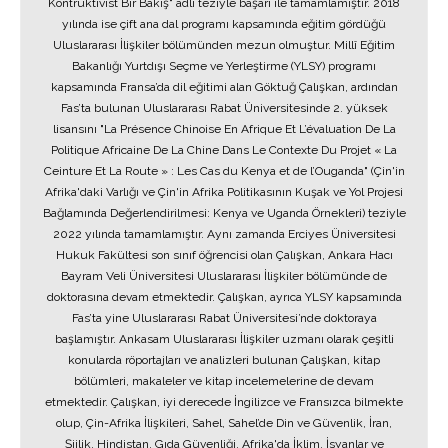
Kontrüktivist Bir Bakış" adlı teziyle başarı ile tamamlamıştır. 2018
yılında ise çift ana dal programı kapsamında eğitim gördüğü
Uluslararası İlişkiler bölümünden mezun olmuştur. Millî Eğitim
Bakanlığı Yurtdışı Seçme ve Yerleştirme (YLSY) programı
kapsamında Fransa’da dil eğitimi alan Göktuğ Çalışkan, ardından
Fas’ta bulunan Uluslararası Rabat Üniversitesinde 2. yüksek
lisansını "La Présence Chinoise En Afrique Et L’évaluation De La
Politique Africaine De La Chine Dans Le Contexte Du Projet « La
Ceinture Et La Route » : Les Cas du Kenya et de l’Ouganda" (Çin'in
Afrika'daki Varlığı ve Çin'in Afrika Politikasının Kuşak ve Yol Projesi
Bağlamında Değerlendirilmesi: Kenya ve Uganda Örnekleri) teziyle
2022 yılında tamamlamıştır. Aynı zamanda Erciyes Üniversitesi
Hukuk Fakültesi son sınıf öğrencisi olan Çalışkan, Ankara Hacı
Bayram Veli Üniversitesi Uluslararası İlişkiler bölümünde de
doktorasına devam etmektedir. Çalışkan, ayrıca YLSY kapsamında
Fas’ta yine Uluslararası Rabat Üniversitesi’nde doktoraya
başlamıştır. Ankasam Uluslararası İlişkiler uzmanı olarak çeşitli
konularda röportajları ve analizleri bulunan Çalışkan, kitap
bölümleri, makaleler ve kitap incelemelerine de devam
etmektedir. Çalışkan, iyi derecede İngilizce ve Fransızca bilmekte
olup, Çin-Afrika İlişkileri, Sahel, Sahel’de Din ve Güvenlik, İran,
Şiilik, Hindistan, Gıda Güvenliği, Afrika'da İklim, İsyanlar ve