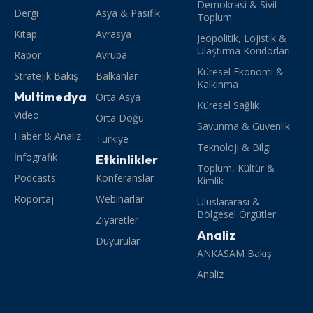
Demokrasi & Sivil
Dergi
Asya & Pasifik
Toplum
Kitap
Avrasya
Jeopolitik, Lojistik &
Ulaştırma Koridorları
Rapor
Avrupa
Küresel Ekonomi &
Stratejik Bakış
Balkanlar
Kalkınma
Multimedya
Orta Asya
Küresel Sağlık
Video
Orta Doğu
Savunma & Güvenlik
Haber & Analiz
Türkiye
Teknoloji & Bilgi
İnfografik
Etkinlikler
Toplum, Kültür &
Podcasts
Konferanslar
Kimlik
Röportaj
Webinarlar
Uluslararası &
Bölgesel Örgütler
Ziyaretler
Analiz
Duyurular
ANKASAM Bakış
Analiz