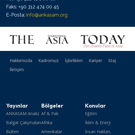
Faks: +90 312 474 00 45
E-Posta:
info@ankasam.org
Hakkımızda
Kadromuz
İşbirlikleri
Kariyer
Staj
İletişim
Yayınlar
Bölgeler
Konular
ANKASAM Analiz
Af & Pak
Eğitim
Balgat Çalışmaları
Afrika
İklim & Enerji
Bülten
Amerikalar
İnsan Hakları,