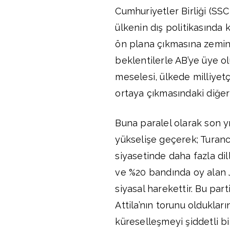
Cumhuriyetler Birliği (SSC
ülkenin dış politikasında k
ön plana çıkmasına zemin 
beklentilerle AB’ye üye ol
meselesi, ülkede milliyet
ortaya çıkmasındaki diğer 
Buna paralel olarak son yı
yükselişe geçerek; Turancı
siyasetinde daha fazla dil
ve %20 bandında oy alan J
siyasal harekettir. Bu par
Attila’nın torunu oldukları
küreselleşmeyi şiddetli bi