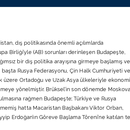
istan, dış politikasında önemli açılımlarda
pa Birliği’yle (AB) sorunları derinleşen Budapeşte,
ğımsız bir dış politika arayışına girmeye başlamış v
a başta Rusya Federasyonu, Çin Halk Cumhuriyeti v
k üzere Ortadoğu ve Uzak Asya ülkeleriyle ekonom
iştirmeye yönelmiştir. Brüksel’in son dönemde Moskov
bozulmasına rağmen Budapeşte; Türkiye ve Rusya
lememiş hatta Macaristan Başbakanı Viktor Orban,
ip Erdoğan’ın Göreve Başlama Töreni’ne katılan t