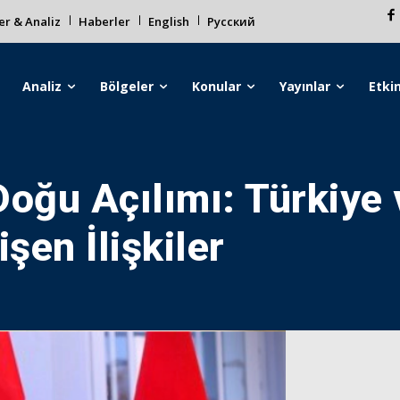
r & Analiz
Haberler
English
Русский
Analiz
Bölgeler
Konular
Yayınlar
Etkin
Doğu Açılımı: Türkiye 
şen İlişkiler