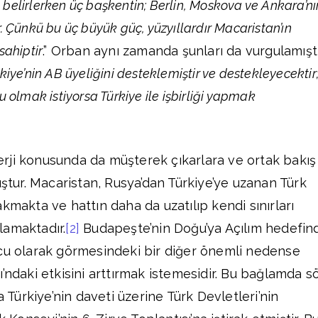
ı belirlerken üç başkentin; Berlin, Moskova ve Ankara’nı
 Çünkü bu üç büyük güç, yüzyıllardır Macaristan’ın
sahiptir
.” Orban aynı zamanda şunları da vurgulamıştı
iye’nin AB üyeliğini desteklemiştir ve destekleyecektir
 olmak istiyorsa Türkiye ile işbirliği yapmak
rji konusunda da müşterek çıkarlara ve ortak bakış
uştur. Macaristan, Rusya’dan Türkiye’ye uzanan Türk
kmakta ve hattın daha da uzatılıp kendi sınırları
lamaktadır.
[2]
Budapeşte’nin Doğu’ya Açılım hedefin
ncu olarak görmesindeki bir diğer önemli nedense
’ndaki etkisini arttırmak istemesidir. Bu bağlamda s
a Türkiye’nin daveti üzerine Türk Devletleri’nin