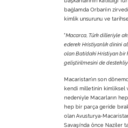
başkanlarının katıldığı Tür
bağlamda Orban’ın zirvede
kimlik unsurunu ve tarihse
“
Macarca, Türk dilleriyle ak
ederek Hristiyanlık dinini al
olan Batı’daki Hristiyan bir 
geliştirilmesini de destekliy
Macaristan’ın son dönem
kendi milletinin kimliksel 
nedeniyle Macarların hep 
hep bir parça geride bıra
olan Avusturya-Macarista
Savaşı’nda önce Naziler t