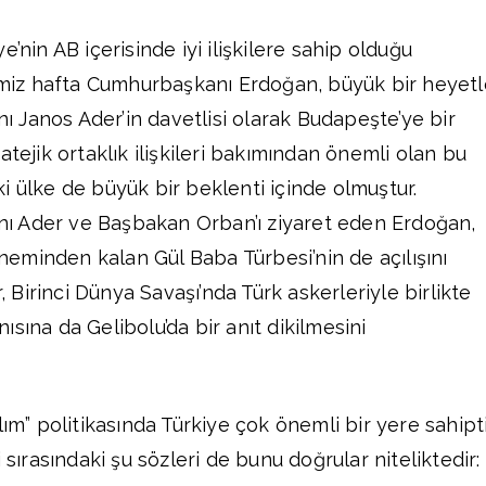
’nin AB içerisinde iyi ilişkilere sahip olduğu
ğimiz hafta Cumhurbaşkanı Erdoğan, büyük bir heyetl
Janos Ader’in davetlisi olarak Budapeşte’ye bir
atejik ortaklık ilişkileri bakımından önemli olan bu
 iki ülke de büyük bir beklenti içinde olmuştur.
ı Ader ve Başbakan Orban’ı ziyaret eden Erdoğan,
eminden kalan Gül Baba Türbesi’nin de açılışını
r, Birinci Dünya Savaşı’nda Türk askerleriyle birlikte
sına da Gelibolu’da bir anıt dikilmesini
lım” politikasında Türkiye çok önemli bir yere sahipti
 sırasındaki şu sözleri de bunu doğrular niteliktedir: