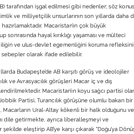
B) tarafından işgal edilmesi gibi nedenler; söz konu
imlik ve milliyetçilik unsurlarının son yıllarda daha 
hazırlamaktadır. Macaristan’ın çok büyük
up sonrasında hayal kırıklığı yaşaması ve mülteci
çiliğin ve ulus-devlet egemenliğini koruma refleksin
sebepler olarak ifade edilebilir.
llarda Budapeşte’de AB karşıtı görüş ve ideolojiler
lık ve Avrasyacılık görüşleri Macar iç ve dış
lendirilmektedir. Macaristan’ın koyu sağcı partisi ola
obbik Partisi, Turancılık görüşüne olumlu bakan bir
ti, Macarların Ural-Altay kökenli bir halk olduğunu v
nı dile getirmekte, ayrıca liberalleşmeyi ve
r şekilde eleştirip AB’ye karşı çıkarak “Doğu’ya Dönü