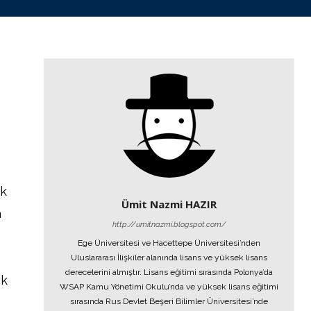
e
e
ik
Ümit Nazmi HAZIR
a
http://umitnazmi.blogspot.com/
Ege Üniversitesi ve Hacettepe Üniversitesi’nden
Uluslararası İlişkiler alanında lisans ve yüksek lisans
derecelerini almıştır. Lisans eğitimi sırasında Polonya’da
ek
WSAP Kamu Yönetimi Okulu’nda ve yüksek lisans eğitimi
sırasında Rus Devlet Beşeri Bilimler Üniversitesi’nde