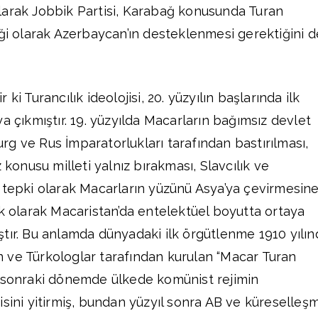
larak Jobbik Partisi, Karabağ konusunda Turan
eği olarak Azerbaycan’ın desteklenmesi gerektiğini d
ki Turancılık ideolojisi, 20. yüzyılın başlarında ilk
a çıkmıştır. 19. yüzyılda Macarların bağımsız devlet
g ve Rus İmparatorlukları tarafından bastırılması,
 konusu milleti yalnız bırakması, Slavcılık ve
 tepki olarak Macarların yüzünü Asya’ya çevirmesin
lk olarak Macaristan’da entelektüel boyutta ortaya
tır. Bu anlamda dünyadaki ilk örgütlenme 1910 yılın
 ve Türkologlar tarafından kurulan “Macar Turan
t sonraki dönemde ülkede komünist rejimin
isini yitirmiş, bundan yüzyıl sonra AB ve küreselleş