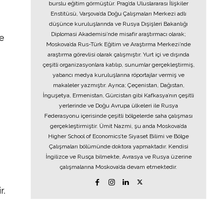
burslu eğitim görmüştür. Prag’da Uluslararası İlişkiler
Enstitüsü, Varşova’da Doğu Çalışmaları Merkezi adlı
düşünce kuruluşlarında ve Rusya Dışişleri Bakanlığı
Diplomasi Akademisi’nde misafir araştırmacı olarak;
e
Moskova’da Rus-Türk Eğitim ve Araştırma Merkezi’nde
araştırma görevlisi olarak çalışmıştır. Yurt içi ve dışında
çeşitli organizasyonlara katılıp, sunumlar gerçekleştirmiş,
yabancı medya kuruluşlarına röportajlar vermiş ve
makaleler yazmıştır. Ayrıca; Çeçenistan, Dağıstan,
İnguşetya, Ermenistan, Gürcistan gibi Kafkasya’nın çeşitli
yerlerinde ve Doğu Avrupa ülkeleri ile Rusya
Federasyonu içerisinde çeşitli bölgelerde saha çalışması
gerçekleştirmiştir. Ümit Nazmi, şu anda Moskova’da
Higher School of Economics’te Siyaset Bilimi ve Bölge
Çalışmaları bölümünde doktora yapmaktadır. Kendisi
İngilizce ve Rusça bilmekte, Avrasya ve Rusya üzerine
çalışmalarına Moskova’da devam etmektedir.
r.