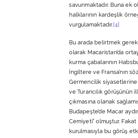
savunmaktadır. Buna ek o
halklarının kardeşlik örn
vurgulamaktadır.
[4]
Bu arada belirtmek gerekir 
olarak Macaristan’da ortay
kurma çabalarının Habsbur
İngiltere ve Fransa’nın söz
Germencilik siyasetlerine
ve Turancılık görüşünün i
çıkmasına olanak sağlamış
Budapeşte’de Macar aydın
Cemiyeti” olmuştur. Faka
kurulmasıyla bu görüş etk