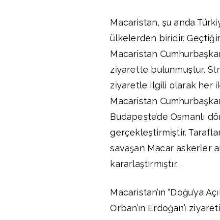
Macaristan, şu anda Türkiye
ülkelerden biridir. Geçti
Macaristan Cumhurbaşkanı 
ziyarette bulunmuştur. Str
ziyaretle ilgili olarak her
Macaristan Cumhurbaşkan
Budapeşte’de Osmanlı dön
gerçekleştirmiştir. Tarafla
savaşan Macar askerler anı
kararlaştırmıştır.
Macaristan’ın “Doğu’ya Açı
Orban’ın Erdoğan’ı ziyareti