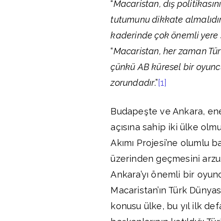
“
Macaristan, dış politikasın
tutumunu dikkate almalıdır.
kaderinde çok önemli yere 
“
Macaristan, her zaman Türk
çünkü AB küresel bir oyuncu
zorundadır
.”
[1]
Budapeşte ve Ankara, ene
açısına sahip iki ülke olm
Akımı Projesi’ne olumlu ba
üzerinden geçmesini arzu
Ankara’yı önemli bir oyu
Macaristan’ın Türk Dünyası
konusu ülke, bu yıl ilk def