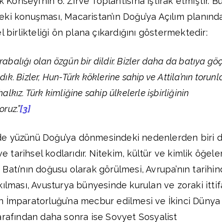
k Konseyi’nin 6. Zirve Toplantısı’na iştirak etmiştir. B
ki konuşması, Macaristan’ın Doğu’ya Açılım planınd
l birlikteliği ön plana çıkardığını göstermektedir:
rabalığı olan özgün bir dildir. Bizler daha da batıya gö
dık. Bizler, Hun-Türk köklerine sahip ve Attila’nın torunl
halkız. Türk kimliğine sahip ülkelerle işbirliğinin
oruz.”
[3]
de yüzünü Doğu’ya dönmesindeki nedenlerden biri 
ve tarihsel kodlarıdır. Nitekim, kültür ve kimlik öğeler
Batı’nın doğusu olarak görülmesi, Avrupa’nın tarihi
kılması, Avusturya bünyesinde kurulan ve zoraki itti
n İmparatorluğu’na mecbur edilmesi ve İkinci Dünya
arafından daha sonra ise Sovyet Sosyalist