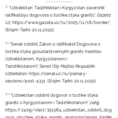
[i]
“Uzbekistan, Tadzhikistan i Kyrgyzstan zavershili
ratifikatsiyu dogovora o tochke styka granits”,
Gazeta
Uz
, https://www.gazeta.uz/ru/2025/11/18/border/,
(Erişim Tarihi: 20.11.2025).
[ii]
“Senat odobril Zakon o ratifikatsii Dogovora o
tochke styka gosudarstvennykh granits mezhdu
Uzbekistanom, Kyrgyzstanom i
Tadzhikistanom”,
Senat Oliy Majlisa Respubliki
Uzbekistan
, https://senat.uz/ru/plenary-
sessions/post-4331, (Erişim Tarihi: 20.11.2025).
[iii]
“Uzbekistan odobril dogovor o tochke styka
granits s Kyrgyzstanom i Tadzhikistanom”,
24Kg
,
https://24.kg/vlast/351584_uzbekistan_odobril_dog
ovor_otochke_styika_granits_skyirgyizstanom_itadjiki