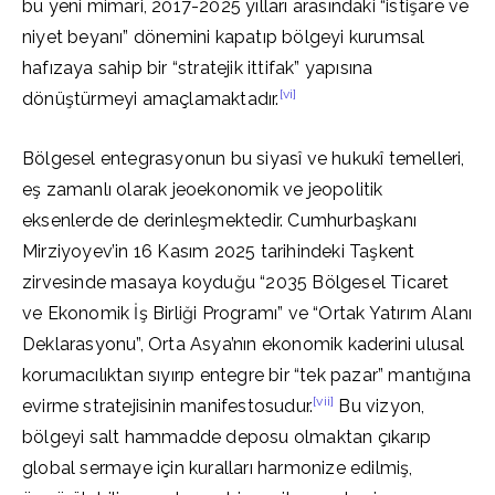
bu yeni mimari, 2017-2025 yılları arasındaki “istişare ve
niyet beyanı” dönemini kapatıp bölgeyi kurumsal
hafızaya sahip bir “stratejik ittifak” yapısına
[vi]
dönüştürmeyi amaçlamaktadır.
Bölgesel entegrasyonun bu siyasî ve hukukî temelleri,
eş zamanlı olarak jeoekonomik ve jeopolitik
eksenlerde de derinleşmektedir. Cumhurbaşkanı
Mirziyoyev’in 16 Kasım 2025 tarihindeki Taşkent
zirvesinde masaya koyduğu “2035 Bölgesel Ticaret
ve Ekonomik İş Birliği Programı” ve “Ortak Yatırım Alanı
Deklarasyonu”, Orta Asya’nın ekonomik kaderini ulusal
korumacılıktan sıyırıp entegre bir “tek pazar” mantığına
[vii]
evirme stratejisinin manifestosudur.
Bu vizyon,
bölgeyi salt hammadde deposu olmaktan çıkarıp
global sermaye için kuralları harmonize edilmiş,