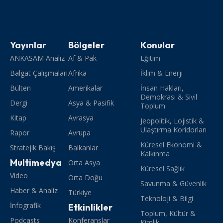
Yayınlar
Bölgeler
Konular
ANKASAM Analiz
Af & Pak
Eğitim
Balgat Çalışmaları
Afrika
İklim & Enerji
Bülten
Amerikalar
İnsan Hakları,
Demokrasi & Sivil
Dergi
Asya & Pasifik
Toplum
Kitap
Avrasya
Jeopolitik, Lojistik &
Ulaştırma Koridorları
Rapor
Avrupa
Küresel Ekonomi &
Stratejik Bakış
Balkanlar
Kalkınma
Multimedya
Orta Asya
Küresel Sağlık
Video
Orta Doğu
Savunma & Güvenlik
Haber & Analiz
Türkiye
Teknoloji & Bilgi
İnfografik
Etkinlikler
Toplum, Kültür &
Podcasts
Konferanslar
Kimlik