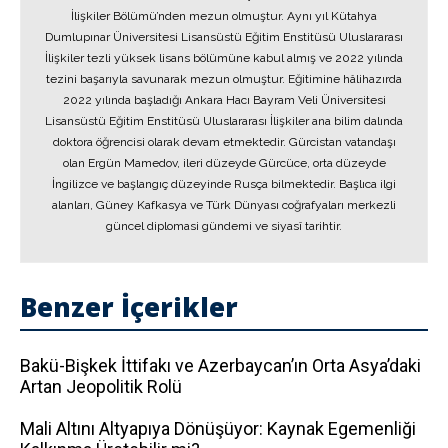
İlişkiler Bölümü’nden mezun olmuştur. Aynı yıl Kütahya
Dumlupınar Üniversitesi Lisansüstü Eğitim Enstitüsü Uluslararası
İlişkiler tezli yüksek lisans bölümüne kabul almış ve 2022 yılında
tezini başarıyla savunarak mezun olmuştur. Eğitimine hâlihazırda
2022 yılında başladığı Ankara Hacı Bayram Veli Üniversitesi
Lisansüstü Eğitim Enstitüsü Uluslararası İlişkiler ana bilim dalında
doktora öğrencisi olarak devam etmektedir. Gürcistan vatandaşı
olan Ergün Mamedov, ileri düzeyde Gürcüce, orta düzeyde
İngilizce ve başlangıç düzeyinde Rusça bilmektedir. Başlıca ilgi
alanları, Güney Kafkasya ve Türk Dünyası coğrafyaları merkezli
güncel diplomasi gündemi ve siyasî tarihtir.
Benzer İçerikler
Bakü-Bişkek İttifakı ve Azerbaycan’ın Orta Asya’daki
Artan Jeopolitik Rolü
Mali Altını Altyapıya Dönüşüyor: Kaynak Egemenliği