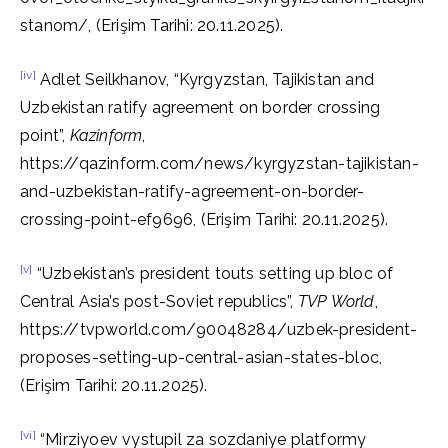
stanom/, (Erişim Tarihi: 20.11.2025).
[iv]
Adlet Seilkhanov, “Kyrgyzstan, Tajikistan and
Uzbekistan ratify agreement on border crossing
point”,
Kazinform
,
https://qazinform.com/news/kyrgyzstan-tajikistan-
and-uzbekistan-ratify-agreement-on-border-
crossing-point-ef9696, (Erişim Tarihi: 20.11.2025).
[v]
“Uzbekistan’s president touts setting up bloc of
Central Asia’s post-Soviet republics”,
TVP World
,
https://tvpworld.com/90048284/uzbek-president-
proposes-setting-up-central-asian-states-bloc,
(Erişim Tarihi: 20.11.2025).
[vi]
“Mirziyoev vystupil za sozdaniye platformy