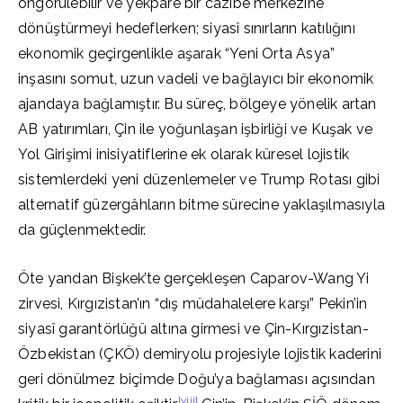
öngörülebilir ve yekpare bir cazibe merkezine
dönüştürmeyi hedeflerken; siyasî sınırların katılığını
ekonomik geçirgenlikle aşarak “Yeni Orta Asya”
inşasını somut, uzun vadeli ve bağlayıcı bir ekonomik
ajandaya bağlamıştır. Bu süreç, bölgeye yönelik artan
AB yatırımları, Çin ile yoğunlaşan işbirliği ve Kuşak ve
Yol Girişimi inisiyatiflerine ek olarak küresel lojistik
sistemlerdeki yeni düzenlemeler ve Trump Rotası gibi
alternatif güzergâhların bitme sürecine yaklaşılmasıyla
da güçlenmektedir.
Öte yandan Bişkek’te gerçekleşen Caparov-Wang Yi
zirvesi, Kırgızistan’ın “dış müdahalelere karşı” Pekin’in
siyasî garantörlüğü altına girmesi ve Çin-Kırgızistan-
Özbekistan (ÇKÖ) demiryolu projesiyle lojistik kaderini
geri dönülmez biçimde Doğu’ya bağlaması açısından
[viii]