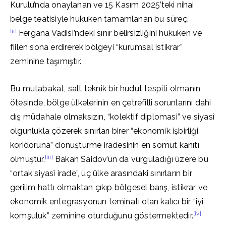
Kurulu’nda onaylanan ve 15 Kasım 2025’teki nihai
belge teatisiyle hukuken tamamlanan bu süreç,
[ii]
Fergana Vadisi’ndeki sınır belirsizliğini hukuken ve
fiilen sona erdirerek bölgeyi “kurumsal istikrar”
zeminine taşımıştır.
Bu mutabakat, salt teknik bir hudut tespiti olmanın
ötesinde, bölge ülkelerinin en çetrefilli sorunlarını dahi
dış müdahale olmaksızın, “kolektif diplomasi” ve siyasî
olgunlukla çözerek sınırları birer “ekonomik işbirliği
koridoruna” dönüştürme iradesinin en somut kanıtı
[iii]
olmuştur.
Bakan Saidov’un da vurguladığı üzere bu
“ortak siyasî irade”, üç ülke arasındaki sınırların bir
gerilim hattı olmaktan çıkıp bölgesel barış, istikrar ve
ekonomik entegrasyonun teminatı olan kalıcı bir “iyi
[iv]
komşuluk” zeminine oturduğunu göstermektedir.