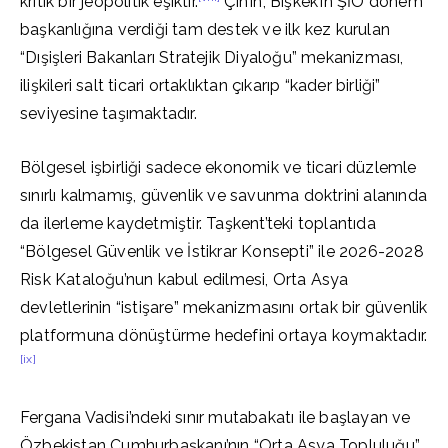
kritik bir jeopolitik eşiktir.
Çin’in, Bişkek’in ŞİÖ dönem
başkanlığına verdiği tam destek ve ilk kez kurulan
“Dışişleri Bakanları Stratejik Diyaloğu” mekanizması,
ilişkileri salt ticari ortaklıktan çıkarıp “kader birliği”
seviyesine taşımaktadır.
Bölgesel işbirliği sadece ekonomik ve ticari düzlemle
sınırlı kalmamış, güvenlik ve savunma doktrini alanında
da ilerleme kaydetmiştir. Taşkent’teki toplantıda
“Bölgesel Güvenlik ve İstikrar Konsepti” ile 2026-2028
Risk Kataloğu’nun kabul edilmesi, Orta Asya
devletlerinin “istişare” mekanizmasını ortak bir güvenlik
platformuna dönüştürme hedefini ortaya koymaktadır.
[ix]
Fergana Vadisi’ndeki sınır mutabakatı ile başlayan ve
Özbekistan Cumhurbaşkanı’nın “Orta Asya Topluluğu”