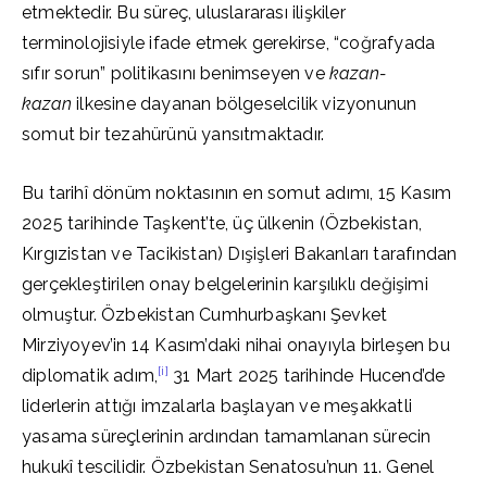
etmektedir. Bu süreç, uluslararası ilişkiler
terminolojisiyle ifade etmek gerekirse, “coğrafyada
sıfır sorun” politikasını benimseyen ve
kazan-
kazan
ilkesine dayanan bölgeselcilik vizyonunun
somut bir tezahürünü yansıtmaktadır.
Bu tarihî dönüm noktasının en somut adımı, 15 Kasım
2025 tarihinde Taşkent’te, üç ülkenin (Özbekistan,
Kırgızistan ve Tacikistan) Dışişleri Bakanları tarafından
gerçekleştirilen onay belgelerinin karşılıklı değişimi
olmuştur. Özbekistan Cumhurbaşkanı Şevket
Mirziyoyev’in 14 Kasım’daki nihai onayıyla birleşen bu
[i]
diplomatik adım,
31 Mart 2025 tarihinde Hucend’de
liderlerin attığı imzalarla başlayan ve meşakkatli
yasama süreçlerinin ardından tamamlanan sürecin
hukukî tescilidir. Özbekistan Senatosu’nun 11. Genel