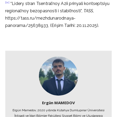
[ix]
“Lidery stran Tsentral’noy Azii prinyali kontseptsiyu
regional’noy bezopasnosti i stabil’nosti”,
TASS
,
https://tass.ru/mezhdunarodnaya-
panorama/25638933, (Erişim Tarihi: 20.11.2025).
Ergün MAMEDOV
Ergün Mamedov, 2020 yıllında Kütahya Dumlupınar Üniversitesi
İktisadi ve İdari Bilimler Fakültesi Siyaset Bilimi ve Uluslararası