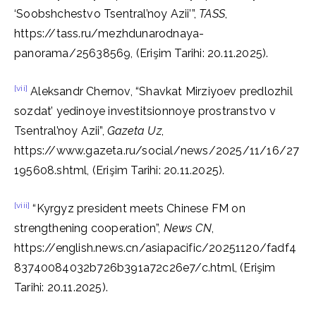
‘Soobshchestvo Tsentral’noy Azii’”,
TASS
,
https://tass.ru/mezhdunarodnaya-
panorama/25638569, (Erişim Tarihi: 20.11.2025).
[vii]
Aleksandr Chernov, “Shavkat Mirziyoev predlozhil
sozdat’ yedinoye investitsionnoye prostranstvo v
Tsentral’noy Azii”,
Gazeta Uz
,
https://www.gazeta.ru/social/news/2025/11/16/27
195608.shtml, (Erişim Tarihi: 20.11.2025).
[viii]
“Kyrgyz president meets Chinese FM on
strengthening cooperation”,
News CN
,
https://english.news.cn/asiapacific/20251120/fadf4
83740084032b726b391a72c26e7/c.html, (Erişim
Tarihi: 20.11.2025).