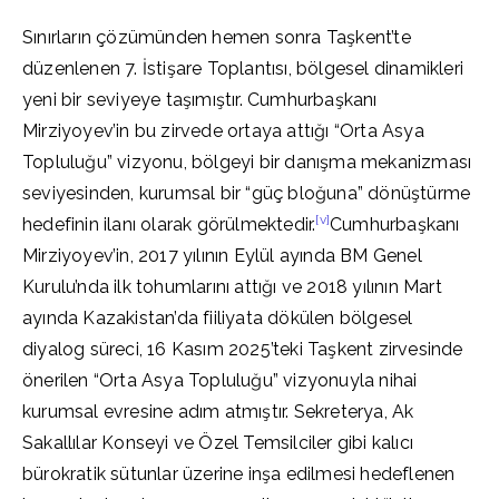
Sınırların çözümünden hemen sonra Taşkent’te
düzenlenen 7. İstişare Toplantısı, bölgesel dinamikleri
yeni bir seviyeye taşımıştır. Cumhurbaşkanı
Mirziyoyev’in bu zirvede ortaya attığı “Orta Asya
Topluluğu” vizyonu, bölgeyi bir danışma mekanizması
seviyesinden, kurumsal bir “güç bloğuna” dönüştürme
[v]
hedefinin ilanı olarak görülmektedir.
Cumhurbaşkanı
Mirziyoyev’in, 2017 yılının Eylül ayında BM Genel
Kurulu’nda ilk tohumlarını attığı ve 2018 yılının Mart
ayında Kazakistan’da fiiliyata dökülen bölgesel
diyalog süreci, 16 Kasım 2025’teki Taşkent zirvesinde
önerilen “Orta Asya Topluluğu” vizyonuyla nihai
kurumsal evresine adım atmıştır. Sekreterya, Ak
Sakallılar Konseyi ve Özel Temsilciler gibi kalıcı
bürokratik sütunlar üzerine inşa edilmesi hedeflenen