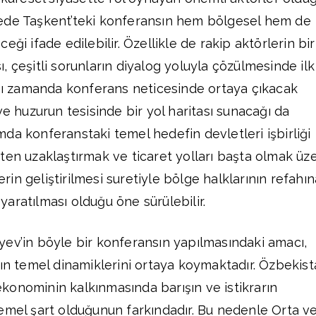
ede Taşkent’teki konferansın hem bölgesel hem de
ği ifade edilebilir. Özellikle de rakip aktörlerin bir
 çeşitli sorunların diyalog yoluyla çözülmesinde ilk
ynı zamanda konferans neticesinde ortaya çıkacak
ve huzurun tesisinde bir yol haritası sunacağı da
da konferanstaki temel hedefin devletleri işbirliği
ten uzaklaştırmak ve ticaret yolları başta olmak üz
lerin geliştirilmesi suretiyle bölge halklarının refahı
aratılması olduğu öne sürülebilir.
ev’in böyle bir konferansın yapılmasındaki amacı,
nın temel dinamiklerini ortaya koymaktadır. Özbekis
onominin kalkınmasında barışın ve istikrarın
emel şart olduğunun farkındadır. Bu nedenle Orta v