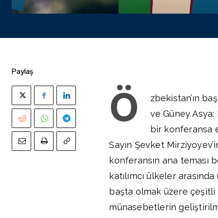
Paylaş
Ö
zbekistan’ın ba
ve Güney Asya: B
bir konferansa 
Sayın Şevket Mirziyoyev’i
konferansın ana teması bö
katılımcı ülkeler arasında u
başta olmak üzere çeşitli a
münasebetlerin geliştiril