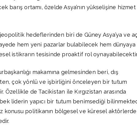
cek barış ortamı, özelde Asya’nın yükselişine hizmet
n jeopolitik hedeflerinden biri de Güney Asya’ya ve a
 sayede hem yeni pazarlar bulabilecek hem dünyaya
el istikrarın tesisinde proaktif rol oynayabilecektir
urbaşkanlığı makamına gelmesinden beri, dış
ten, çok yönlü ve işbirliğini önceleyen bir tutum
 Özellikle de Tacikistan ile Kırgızistan arasında
ek liderin yapıcı bir tutum benimsediği bilinmekted
z konusu politikanın bölgesel ve küresel aktörlerd
dir.