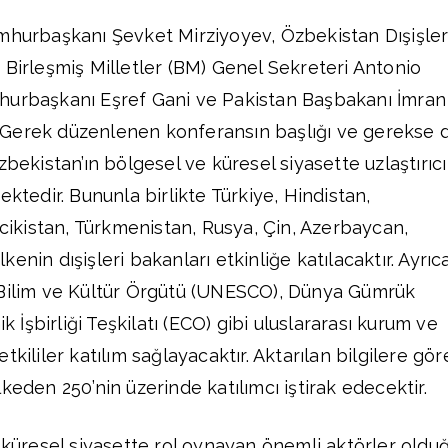
mhurbaşkanı Şevket Mirziyoyev, Özbekistan Dışişler
 Birleşmiş Milletler (BM) Genel Sekreteri Antonio
hurbaşkanı Eşref Gani ve Pakistan Başbakanı İmran
Gerek düzenlenen konferansın başlığı ve gerekse 
zbekistan’ın bölgesel ve küresel siyasette uzlaştırıcı
ektedir. Bununla birlikte Türkiye, Hindistan,
acikistan, Türkmenistan, Rusya, Çin, Azerbaycan,
enin dışişleri bakanları etkinliğe katılacaktır. Ayrıc
 Bilim ve Kültür Örgütü (UNESCO), Dünya Gümrük
şbirliği Teşkilatı (ECO) gibi uluslararası kurum ve
kililer katılım sağlayacaktır. Aktarılan bilgilere gör
keden 250’nin üzerinde katılımcı iştirak edecektir.
e küresel siyasette rol oynayan önemli aktörler oldu