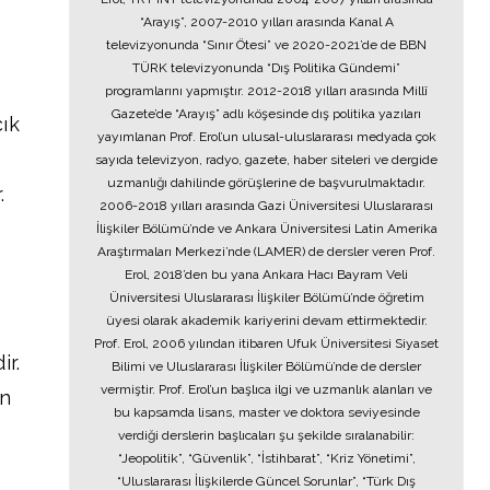
“Arayış”, 2007-2010 yılları arasında Kanal A
televizyonunda “Sınır Ötesi” ve 2020-2021’de de BBN
TÜRK televizyonunda “Dış Politika Gündemi”
programlarını yapmıştır. 2012-2018 yılları arasında Millî
Gazete’de “Arayış” adlı köşesinde dış politika yazıları
çık
yayımlanan Prof. Erol’un ulusal-uluslararası medyada çok
sayıda televizyon, radyo, gazete, haber siteleri ve dergide
uzmanlığı dahilinde görüşlerine de başvurulmaktadır.
.
2006-2018 yılları arasında Gazi Üniversitesi Uluslararası
İlişkiler Bölümü’nde ve Ankara Üniversitesi Latin Amerika
Araştırmaları Merkezi’nde (LAMER) de dersler veren Prof.
Erol, 2018’den bu yana Ankara Hacı Bayram Veli
Üniversitesi Uluslararası İlişkiler Bölümü’nde öğretim
üyesi olarak akademik kariyerini devam ettirmektedir.
Prof. Erol, 2006 yılından itibaren Ufuk Üniversitesi Siyaset
ir.
Bilimi ve Uluslararası İlişkiler Bölümü’nde de dersler
vermiştir. Prof. Erol’un başlıca ilgi ve uzmanlık alanları ve
en
bu kapsamda lisans, master ve doktora seviyesinde
verdiği derslerin başlıcaları şu şekilde sıralanabilir:
“Jeopolitik”, “Güvenlik”, “İstihbarat”, “Kriz Yönetimi”,
“Uluslararası İlişkilerde Güncel Sorunlar”, “Türk Dış