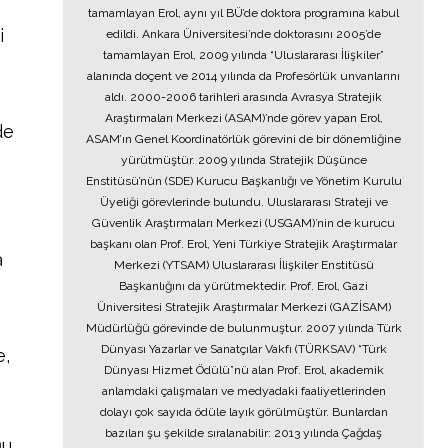
tamamlayan Erol, aynı yıl BÜ’de doktora programına kabul
i
edildi. Ankara Üniversitesi’nde doktorasını 2005’de
tamamlayan Erol, 2009 yılında “Uluslararası İlişkiler”
alanında doçent ve 2014 yılında da Profesörlük unvanlarını
aldı. 2000-2006 tarihleri arasında Avrasya Stratejik
Araştırmaları Merkezi (ASAM)’nde görev yapan Erol,
de
ASAM’ın Genel Koordinatörlük görevini de bir dönemliğine
yürütmüştür. 2009 yılında Stratejik Düşünce
Enstitüsü’nün (SDE) Kurucu Başkanlığı ve Yönetim Kurulu
Üyeliği görevlerinde bulundu. Uluslararası Strateji ve
Güvenlik Araştırmaları Merkezi (USGAM)’nin de kurucu
başkanı olan Prof. Erol, Yeni Türkiye Stratejik Araştırmalar
a
Merkezi (YTSAM) Uluslararası İlişkiler Enstitüsü
Başkanlığını da yürütmektedir. Prof. Erol, Gazi
Üniversitesi Stratejik Araştırmalar Merkezi (GAZİSAM)
Müdürlüğü görevinde de bulunmuştur. 2007 yılında Türk
Dünyası Yazarlar ve Sanatçılar Vakfı (TÜRKSAV) “Türk
e,
Dünyası Hizmet Ödülü”nü alan Prof. Erol, akademik
anlamdaki çalışmaları ve medyadaki faaliyetlerinden
dolayı çok sayıda ödüle layık görülmüştür. Bunlardan
bazıları şu şekilde sıralanabilir: 2013 yılında Çağdaş
ğu