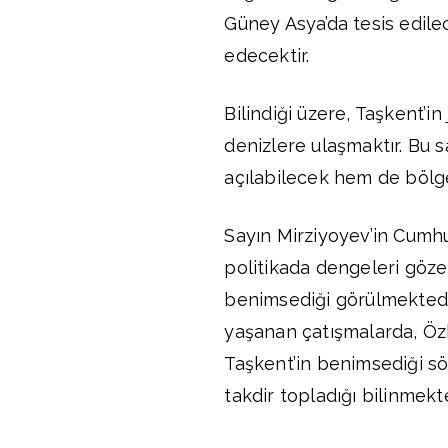
Güney Asya’da tesis edile
edecektir.
Bilindiği üzere, Taşkent’i
denizlere ulaşmaktır. Bu
açılabilecek hem de bölges
Sayın Mirziyoyev’in Cumh
politikada dengeleri göze
benimsediği görülmektedir.
yaşanan çatışmalarda, Özb
Taşkent’in benimsediği sö
takdir topladığı bilinmekte