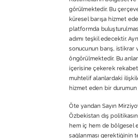
görülmektedir. Bu çerçev
küresel barışa hizmet edece
platformda buluşturulması,
adımı teşkil edecektir. A
sonucunun barış, istikrar 
öngörülmektedir. Bu anlam
içerisine çekerek rekabet
muhtelif alanlardaki ilişki
hizmet eden bir durumun y
Öte yandan Sayın Mirziyoy
Özbekistan dış politikası
hem iç hem de bölgesel ek
sağlanması gerektiğinin t