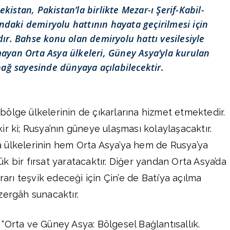
istan, Pakistan’la birlikte Mezar-ı Şerif-Kabil-
daki demiryolu hattının hayata geçirilmesi için
r. Bahse konu olan demiryolu hattı vesilesiyle
lmayan Orta Asya ülkeleri, Güney Asya’yla kurulan
bağ sayesinde dünyaya açılabilecektir.
ölge ülkelerinin de çıkarlarına hizmet etmektedir.
r ki; Rusya’nın güneye ulaşması kolaylaşacaktır.
 ülkelerinin hem Orta Asya’ya hem de Rusya’ya
k bir fırsat yaratacaktır. Diğer yandan Orta Asya’da
rarı teşvik edeceği için Çin’e de Batı’ya açılma
zergâh sunacaktır.
“Orta ve Güney Asya: Bölgesel Bağlantısallık.