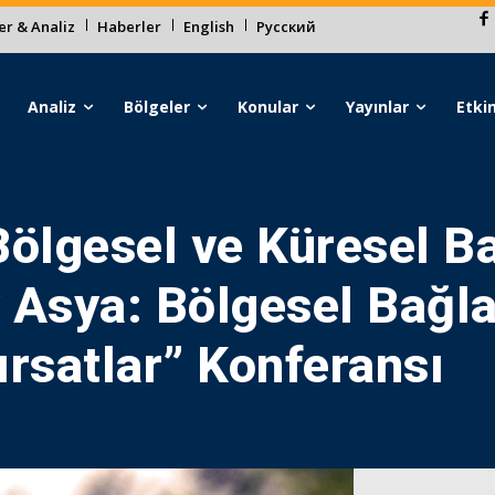
r & Analiz
Haberler
English
Русский
Analiz
Bölgeler
Konular
Yayınlar
Etkin
ölgesel ve Küresel Ba
 Asya: Bölgesel Bağlan
ırsatlar” Konferansı