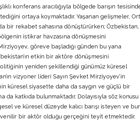
şlıklı konferans aracılığıyla bölgede barışın tesisind
stediğini ortaya koymaktadır. Yaşanan gelişmeler, Or
da bir rekabet sahasına dönüştürürken; Özbekistan,
 bölgenin istikrar havzasına dönüşmesini
Mirziyoyev, göreve başladığı günden bu yana
zbekistan’ın etkin bir aktöre dönüşmesini
olitiğinin yeniden şekillendiği günümüz küresel
n’ın vizyoner lideri Sayın Şevket Mirziyoyev’in
nin küresel siyasette daha da saygın ve güçlü bir
na da katkıda bulunmaktadır. Dolayısıyla söz konusu
gesel ve küresel düzeyde kalıcı barışı isteyen ve bu
enilir bir aktör olduğu gerçeğini teyit etmektedir.