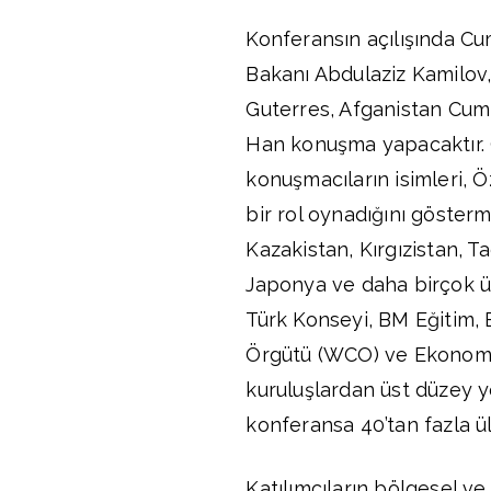
Konferansın açılışında Cu
Bakanı Abdulaziz Kamilov,
Guterres, Afganistan Cum
Han konuşma yapacaktır. 
konuşmacıların isimleri, Ö
bir rol oynadığını gösterm
Kazakistan, Kırgızistan, T
Japonya ve daha birçok ülk
Türk Konseyi, BM Eğitim,
Örgütü (WCO) ve Ekonomik İ
kuruluşlardan üst düzey yet
konferansa 40’tan fazla ül
Katılımcıların bölgesel v