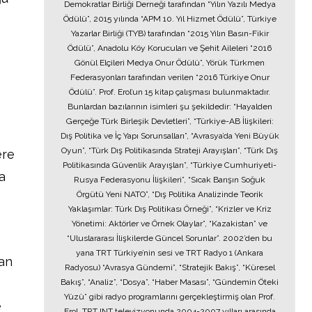
Demokratlar Birliği Derneği tarafından “Yılın Yazılı Medya
Ödülü”, 2015 yılında “APM 10. Yıl Hizmet Ödülü”, Türkiye
Yazarlar Birliği (TYB) tarafından “2015 Yılın Basın-Fikir
Ödülü”, Anadolu Köy Korucuları ve Şehit Aileleri “2016
Gönül Elçileri Medya Onur Ödülü”, Yörük Türkmen
Federasyonları tarafından verilen “2016 Türkiye Onur
Ödülü”. Prof. Erol’un 15 kitap çalışması bulunmaktadır.
Bunlardan bazılarının isimleri şu şekildedir: “Hayalden
Gerçeğe Türk Birleşik Devletleri”, “Türkiye-AB İlişkileri:
Dış Politika ve İç Yapı Sorunsalları”, “Avrasya’da Yeni Büyük
Oyun”, “Türk Dış Politikasında Strateji Arayışları”, “Türk Dış
ere
Politikasında Güvenlik Arayışları”, “Türkiye Cumhuriyeti-
na
Rusya Federasyonu İlişkileri”, “Sıcak Barışın Soğuk
Örgütü Yeni NATO”, “Dış Politika Analizinde Teorik
Yaklaşımlar: Türk Dış Politikası Örneği”, “Krizler ve Kriz
Yönetimi: Aktörler ve Örnek Olaylar”, “Kazakistan” ve
“Uluslararası İlişkilerde Güncel Sorunlar”. 2002’den bu
yana TRT Türkiye’nin sesi ve TRT Radyo 1 (Ankara
tan
Radyosu) “Avrasya Gündemi”, “Stratejik Bakış”, “Küresel
Bakış”, “Analiz”, “Dosya”, “Haber Masası”, “Gündemin Öteki
Yüzü” gibi radyo programlarını gerçekleştirmiş olan Prof.
e
Erol, TRT INT televizyonunda 2004-2007 yılları arasında