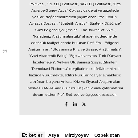
Politikası”, “Rus Dış Politikası”, “ABD Dış Politikası”, “Orta
Asya ve Güney Asya”. Çok sayıda dergi ve gazetede
yazıları-değerlendirmeleri yayımlanan Prof. Erol’un;
“Avrasya Dosyası”, “Stratejik Analiz”, “Stratejik Düşünce”,
“Gazi Bölgesel Çalışmalar”, “The Journal of SSPS”,
“Karadeniz Araştırmaları gibi” akademik dergilerde
editörlük faaliyetlerinde bulunan Prof. Erol, “Bölgesel
Araştırmalar”, “Uluslararası Kriz ve Siyaset Araştırmaları”,
“Gazi Akademik Bakış”, “Ege Üniversitesi Türk Dünyası
İncelemeleri”, “Ankara Uluslararası Sosyal Bilimler”,
“Demokrasi Platformu” dergilerinin editörlüklerini hali
hazırda yürütmekte, editör kurullarında yer almaktadır.
2016’dan bu yana Ankara Kriz ve Siyaset Araştırmaları
Merkezi (ANKASAM) Kurucu Başkanı olarak çalışmalarını
devam ettiren Prof. Erol, evli ve üç çocuk babasıdır.
Asya
Mirziyoyev
Özbekistan
Etiketler