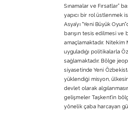
Sınamalar ve Fırsatlar” ba
yapıcı bir rol üstlenmek i
Asya’yı “Yeni Büyük Oyun”
barışın tesis edilmesi ve
amaçlamaktadır. Nitekim 
uyguladığı politikalarla Ö
sağlamaktadır. Bölge jeop
siyasetinde Yeni Özbekista
yüklendiği misyon, ülkesi
devlet olarak algılanması
gelişmeler Taşkent’in böl
yönelik çaba harcayan güv