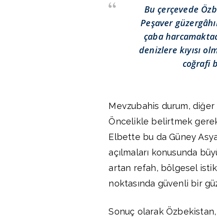
Bu çerçevede Özbek
Peşaver güzergâhın
çaba harcamaktadı
denizlere kıyısı o
coğrafi 
Mevzubahis durum, diğer b
Öncelikle belirtmek gereki
Elbette bu da Güney Asya
açılmaları konusunda büyü
artan refah, bölgesel istik
noktasında güvenli bir gü
Sonuç olarak Özbekistan, 