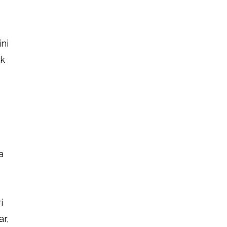
ni
ak
a
i
r,