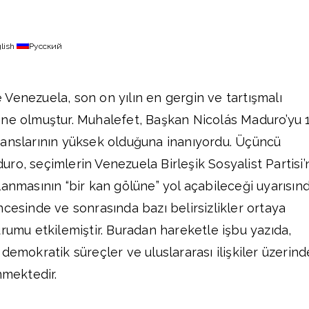
lish
Русский
Venezuela, son on yılın en gergin ve tartışmalı
hne olmuştur. Muhalefet, Başkan Nicolás Maduro’yu 
şanslarının yüksek olduğuna inanıyordu. Üçüncü
ro, seçimlerin Venezuela Birleşik Sosyalist Partisi’
lanmasının “bir kan gölüne” yol açabileceği uyarısın
cesinde ve sonrasında bazı belirsizlikler ortaya
urumu etkilemiştir. Buradan hareketle işbu yazıda,
demokratik süreçler ve uluslararası ilişkiler üzerind
nmektedir.