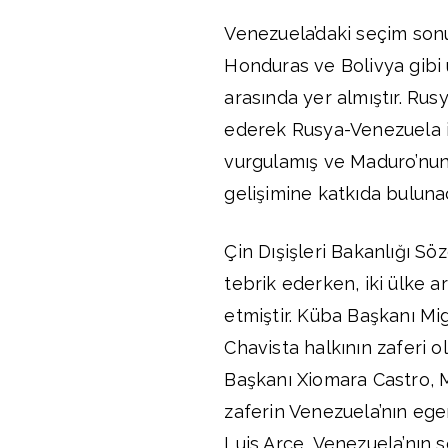
Venezuela’daki seçim sonu
Honduras ve Bolivya gibi 
arasında yer almıştır. Rus
ederek Rusya-Venezuela ili
vurgulamış ve Maduro’nun 
gelişimine katkıda bulunac
Çin Dışişleri Bakanlığı S
tebrik ederken, iki ülke a
etmiştir. Küba Başkanı Mi
Chavista halkının zaferi 
Başkanı Xiomara Castro, M
zaferin Venezuela’nın egem
Luis Arce, Venezuela’nın s