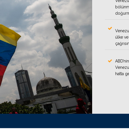
Venezue
bölünme
doğurm
Venezue
ülke ve 
çağrısı
ABD’nin
Venezue
hatta g