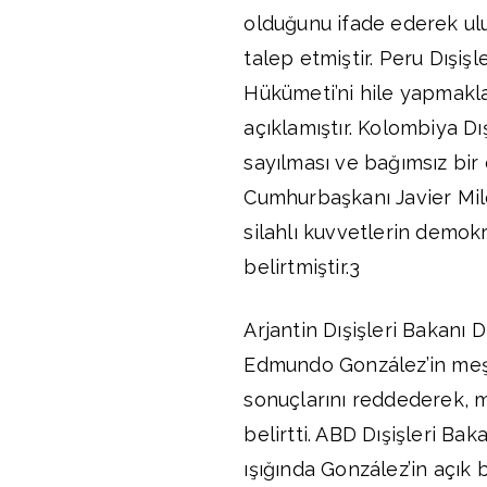
olduğunu ifade ederek ulu
talep etmiştir. Peru Dışi
Hükümeti’ni hile yapmakl
açıklamıştır. Kolombiya Dı
sayılması ve bağımsız bir 
Cumhurbaşkanı Javier Mile
silahlı kuvvetlerin demokr
belirtmiştir.3
Arjantin Dışişleri Bakanı
Edmundo González’in meşr
sonuçlarını reddederek, 
belirtti. ABD Dışişleri Ba
ışığında González’in açık b