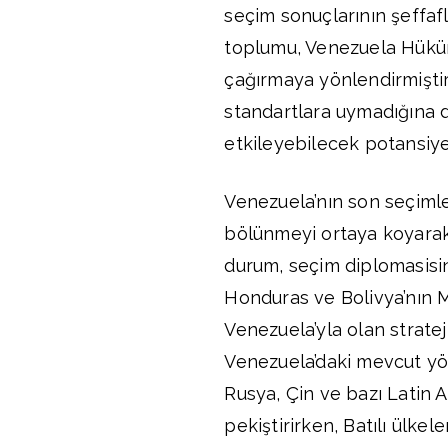
seçim sonuçlarının şeffafl
toplumu, Venezuela Hüküme
çağırmaya yönlendirmiştir.
standartlara uymadığına da
etkileyebilecek potansiyel
Venezuela’nın son seçimle
bölünmeyi ortaya koyarak
durum, seçim diplomasisin
Honduras ve Bolivya’nın M
Venezuela’yla olan stratej
Venezuela’daki mevcut yön
Rusya, Çin ve bazı Latin A
pekiştirirken, Batılı ülkele