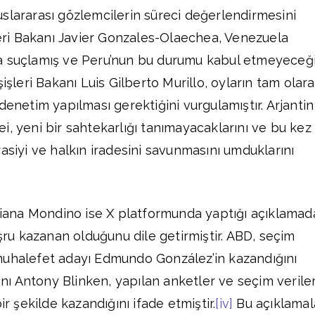
slararası gözlemcilerin süreci değerlendirmesini
şleri Bakanı Javier Gonzales-Olaechea, Venezuela
a suçlamış ve Peru’nun bu durumu kabul etmeyeceği
şişleri Bakanı Luis Gilberto Murillo, oyların tam olar
denetim yapılması gerektiğini vurgulamıştır. Arjantin
i, yeni bir sahtekarlığı tanımayacaklarını ve bu kez
asiyi ve halkın iradesini savunmasını umduklarını
 Diana Mondino ise X platformunda yaptığı açıklamad
u kazanan olduğunu dile getirmiştir. ABD, seçim
muhalefet adayı Edmundo González’in kazandığını
kanı Antony Blinken, yapılan anketler ve seçim veriler
ir şekilde kazandığını ifade etmiştir.
[iv]
Bu açıklamala