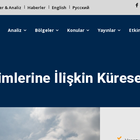
r & Analiz
Haberler
English
Русский
Analiz
Bölgeler
Konular
Yayınlar
Etkin
mlerine İlişkin Küres