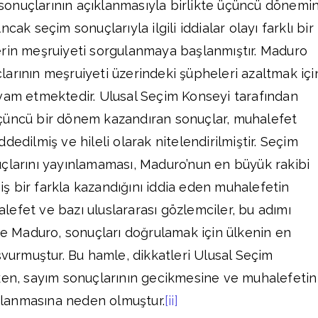
onuçlarının açıklanmasıyla birlikte üçüncü dönemi
cak seçim sonuçlarıyla ilgili iddialar olayı farklı bir
erin meşruiyeti sorgulanmaya başlanmıştır. Maduro
arının meşruiyeti üzerindeki şüpheleri azaltmak içi
vam etmektedir. Ulusal Seçim Konseyi tarafından
çüncü bir dönem kazandıran sonuçlar, muhalefet
dedilmiş ve hileli olarak nitelendirilmiştir. Seçim
çlarını yayınlamaması, Maduro’nun en büyük rakibi
 bir farkla kazandığını iddia eden muhalefetin
halefet ve bazı uluslararası gözlemciler, bu adımı
ine Maduro, sonuçları doğrulamak için ülkenin en
rmuştur. Bu hamle, dikkatleri Ulusal Seçim
ken, sayım sonuçlarının gecikmesine ve muhalefetin
şılanmasına neden olmuştur.
[ii]