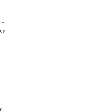
ını
ıca
r