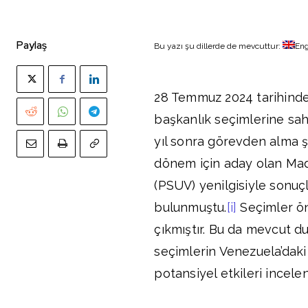
Paylaş
Bu yazı şu dillerde de mevcuttur:
Eng
28 Temmuz 2024 tarihinde 
başkanlık seçimlerine sa
yıl sonra görevden alma 
dönem için aday olan Madu
(PSUV) yenilgisiyle sonuç
bulunmuştu.
[i]
Seçimler ön
çıkmıştır. Bu da mevcut d
seçimlerin Venezuela’daki 
potansiyel etkileri incele