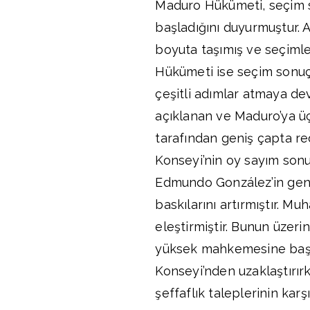
Maduro Hükümeti, seçim s
başladığını duyurmuştur. An
boyuta taşımış ve seçiml
Hükümeti ise seçim sonuçl
çeşitli adımlar atmaya de
açıklanan ve Maduro’ya ü
tarafından geniş çapta red
Konseyi’nin oy sayım sonu
Edmundo González’in geniş
baskılarını artırmıştır. Mu
eleştirmiştir. Bunun üzer
yüksek mahkemesine başvu
Konseyi’nden uzaklaştırır
şeffaflık taleplerinin kar