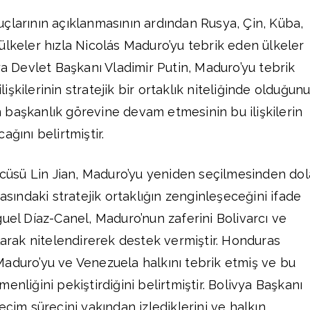
çlarının açıklanmasının ardından Rusya, Çin, Küba,
ülkeler hızla Nicolás Maduro’yu tebrik eden ülkeler
ya Devlet Başkanı Vladimir Putin, Maduro’yu tebrik
şkilerinin stratejik bir ortaklık niteliğinde olduğun
başkanlık görevine devam etmesinin bu ilişkilerin
ağını belirtmiştir.
özcüsü Lin Jian, Maduro’yu yeniden seçilmesinden dol
rasındaki stratejik ortaklığın zenginleşeceğini ifade
guel Díaz-Canel, Maduro’nun zaferini Bolivarcı ve
olarak nitelendirerek destek vermiştir. Honduras
aduro’yu ve Venezuela halkını tebrik etmiş ve bu
enliğini pekiştirdiğini belirtmiştir. Bolivya Başkanı
eçim sürecini yakından izlediklerini ve halkın