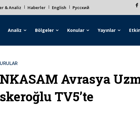
r & Analiz
Haberler
English
Русский
Analiz
Bölgeler
Konular
Yayınlar
Etkin
URULAR
NKASAM Avrasya Uzman
skeroğlu TV5’te