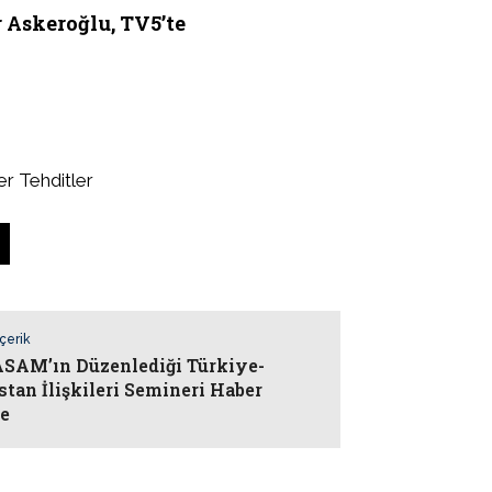
Askeroğlu, TV5’te
r Tehditler
İçerik
AM’ın Düzenlediği Türkiye-
stan İlişkileri Semineri Haber
te