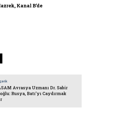
zrek, Kanal B’de
İçerik
AM Avrasya Uzmanı Dr. Sabir
oğlu: Rusya, Batı’yı Caydırmak
or