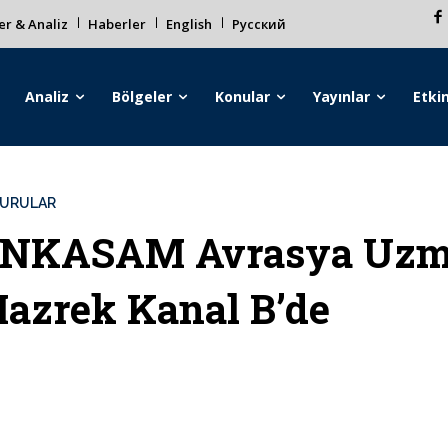
r & Analiz
Haberler
English
Русский
Analiz
Bölgeler
Konular
Yayınlar
Etkin
URULAR
NKASAM Avrasya Uzma
azrek Kanal B’de