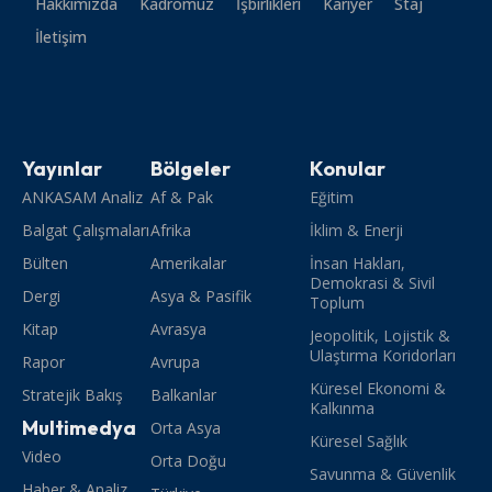
Hakkımızda
Kadromuz
İşbirlikleri
Kariyer
Staj
İletişim
Yayınlar
Bölgeler
Konular
ANKASAM Analiz
Af & Pak
Eğitim
Balgat Çalışmaları
Afrika
İklim & Enerji
Bülten
Amerikalar
İnsan Hakları,
Demokrasi & Sivil
Dergi
Asya & Pasifik
Toplum
Kitap
Avrasya
Jeopolitik, Lojistik &
Ulaştırma Koridorları
Rapor
Avrupa
Küresel Ekonomi &
Stratejik Bakış
Balkanlar
Kalkınma
Multimedya
Orta Asya
Küresel Sağlık
Video
Orta Doğu
Savunma & Güvenlik
Haber & Analiz