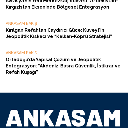
Avrasya’nın Yeni Merkezkaç Kuvveti: Özbekistan-
Kırgızistan Ekseninde Bölgesel Entegrasyon
ANKASAM BAKIŞ
Kırılgan Refahtan Caydırıcı Güce: Kuveyt’in
Jeopolitik Kıskacı ve “Kalkan-Köprü Stratejisi”
ANKASAM BAKIŞ
Ortadoğu’da Yapısal Çözüm ve Jeopolitik
Entegrasyon: “Akdeniz-Basra Güvenlik, İstikrar ve
Refah Kuşağı”