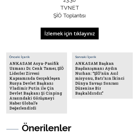
TVNET
ŞİÖ Toplantısı
İzlemek için tıklayınız
Önceki İçerik
Sonraki İçerik
ANKASAM Asya-Pasifik
ANKASAM Başkan
Uzmanı Dr. Cenk Tamer, ŞİÖ
Başdanışmanı Aydın
Liderler Zirvesi
Nurhan: “ŞİÖ’nün Asıl
Kapsamında Gerçekleşen
misyonu, Batı’nın İkinci
Rusya Devlet Başkanı
Dünya Savaşı Sonrası
Vladimir Putin ile Çin
Düzenine Bir
Devlet Başkanı Şi Cinping
Başkaldırıdır.”
Arasındaki Görüşmeyi
Haber Global’e
Değerlendirdi
Önerilenler