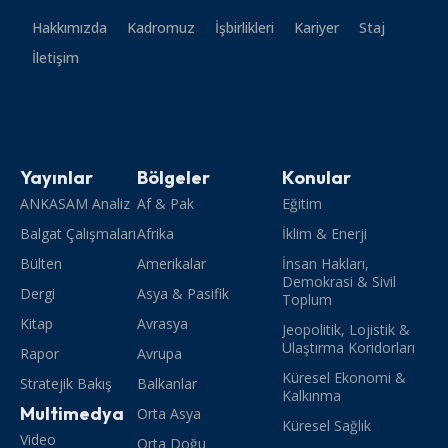
Hakkımızda
Kadromuz
İşbirlikleri
Kariyer
Staj
İletişim
Yayınlar
Bölgeler
Konular
ANKASAM Analiz
Af & Pak
Eğitim
Balgat Çalışmaları
Afrika
İklim & Enerji
Bülten
Amerikalar
İnsan Hakları,
Demokrasi & Sivil
Dergi
Asya & Pasifik
Toplum
Kitap
Avrasya
Jeopolitik, Lojistik &
Ulaştırma Koridorları
Rapor
Avrupa
Küresel Ekonomi &
Stratejik Bakış
Balkanlar
Kalkınma
Multimedya
Orta Asya
Küresel Sağlık
Video
Orta Doğu