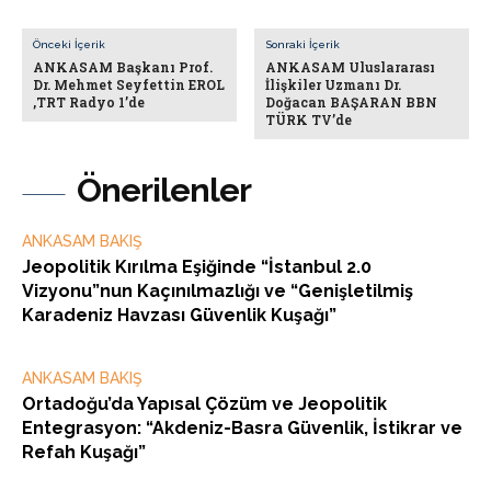
Önceki İçerik
Sonraki İçerik
ANKASAM Başkanı Prof.
ANKASAM Uluslararası
Dr. Mehmet Seyfettin EROL
İlişkiler Uzmanı Dr.
,TRT Radyo 1’de
Doğacan BAŞARAN BBN
TÜRK TV’de
Önerilenler
ANKASAM BAKIŞ
Jeopolitik Kırılma Eşiğinde “İstanbul 2.0
Vizyonu”nun Kaçınılmazlığı ve “Genişletilmiş
Karadeniz Havzası Güvenlik Kuşağı”
ANKASAM BAKIŞ
Ortadoğu’da Yapısal Çözüm ve Jeopolitik
Entegrasyon: “Akdeniz-Basra Güvenlik, İstikrar ve
Refah Kuşağı”