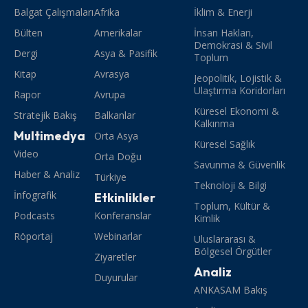
Balgat Çalışmaları
Afrika
İklim & Enerji
Bülten
Amerikalar
İnsan Hakları,
Demokrasi & Sivil
Dergi
Asya & Pasifik
Toplum
Kitap
Avrasya
Jeopolitik, Lojistik &
Ulaştırma Koridorları
Rapor
Avrupa
Küresel Ekonomi &
Stratejik Bakış
Balkanlar
Kalkınma
Multimedya
Orta Asya
Küresel Sağlık
Video
Orta Doğu
Savunma & Güvenlik
Haber & Analiz
Türkiye
Teknoloji & Bilgi
İnfografik
Etkinlikler
Toplum, Kültür &
Podcasts
Konferanslar
Kimlik
Röportaj
Webinarlar
Uluslararası &
Bölgesel Örgütler
Ziyaretler
Analiz
Duyurular
ANKASAM Bakış