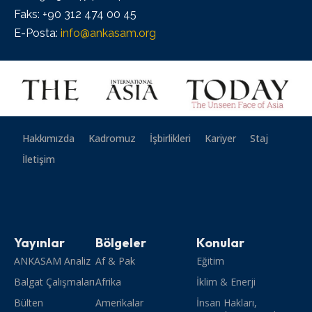
Faks: +90 312 474 00 45
E-Posta:
info@ankasam.org
Hakkımızda
Kadromuz
İşbirlikleri
Kariyer
Staj
İletişim
Yayınlar
Bölgeler
Konular
ANKASAM Analiz
Af & Pak
Eğitim
Balgat Çalışmaları
Afrika
İklim & Enerji
Bülten
Amerikalar
İnsan Hakları,