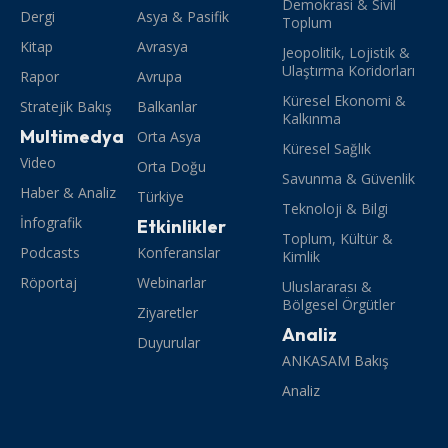
Demokrasi & Sivil
Dergi
Asya & Pasifik
Toplum
Kitap
Avrasya
Jeopolitik, Lojistik &
Ulaştırma Koridorları
Rapor
Avrupa
Küresel Ekonomi &
Stratejik Bakış
Balkanlar
Kalkınma
Multimedya
Orta Asya
Küresel Sağlık
Video
Orta Doğu
Savunma & Güvenlik
Haber & Analiz
Türkiye
Teknoloji & Bilgi
İnfografik
Etkinlikler
Toplum, Kültür &
Podcasts
Konferanslar
Kimlik
Röportaj
Webinarlar
Uluslararası &
Bölgesel Örgütler
Ziyaretler
Analiz
Duyurular
ANKASAM Bakış
Analiz