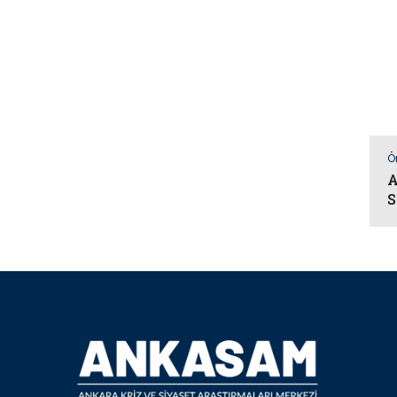
Ö
A
S