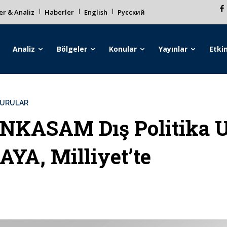
r & Analiz
Haberler
English
Русский
Analiz
Bölgeler
Konular
Yayınlar
Etkin
URULAR
NKASAM Dış Politika 
AYA, Milliyet’te