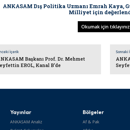
ANKASAM Dış Politika Uzmanı Emrah Kaya, Gür
Milliyet için değerlend
Okumak için tıklayınız
nceki İçerik
Sonraki 
NKASAM Başkanı Prof. Dr. Mehmet
ANKAS
eyfettin EROL, Kanal B’de
Seyfe
Yayınlar
Bölgeler
ANKASAM Analiz
Af & Pak