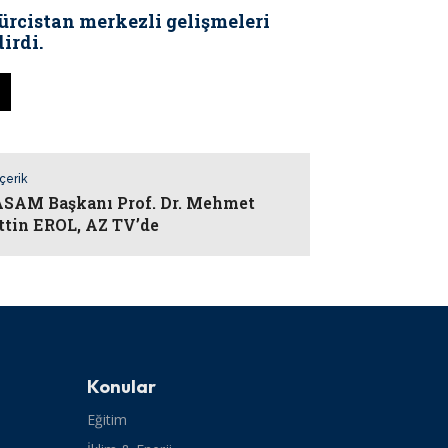
cistan merkezli gelişmeleri
irdi.
İçerik
AM Başkanı Prof. Dr. Mehmet
ttin EROL, AZ TV’de
Konular
Eğitim