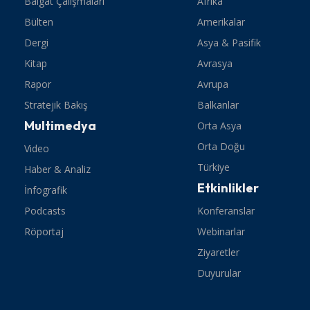
Balgat Çalışmaları
Afrika
Bülten
Amerikalar
Dergi
Asya & Pasifik
Kitap
Avrasya
Rapor
Avrupa
Stratejik Bakış
Balkanlar
Multimedya
Orta Asya
Orta Doğu
Video
Türkiye
Haber & Analiz
Etkinlikler
İnfografik
Podcasts
Konferanslar
Röportaj
Webinarlar
Ziyaretler
Duyurular