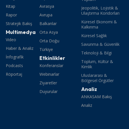
Kitap
Avrasya
Jeopolitik, Lojistik &
Ulaştırma Koridorları
Rapor
Avrupa
Küresel Ekonomi &
Stratejik Bakış
Balkanlar
Kalkınma
Multimedya
Orta Asya
Küresel Sağlık
Video
Orta Doğu
Savunma & Güvenlik
Haber & Analiz
Türkiye
Teknoloji & Bilgi
İnfografik
Etkinlikler
Toplum, Kültür &
Podcasts
Konferanslar
Kimlik
Röportaj
Webinarlar
Uluslararası &
Bölgesel Örgütler
Ziyaretler
Analiz
Duyurular
ANKASAM Bakış
Analiz