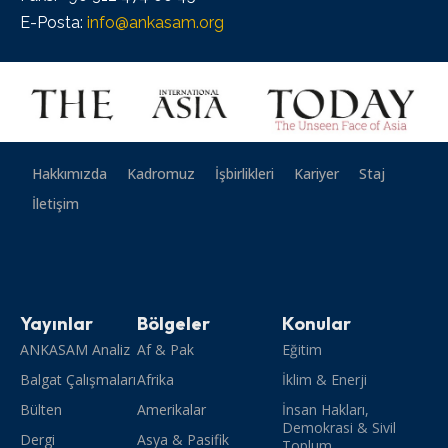
E-Posta:
info@ankasam.org
Hakkımızda
Kadromuz
İşbirlikleri
Kariyer
Staj
İletişim
Yayınlar
Bölgeler
Konular
ANKASAM Analiz
Af & Pak
Eğitim
Balgat Çalışmaları
Afrika
İklim & Enerji
Bülten
Amerikalar
İnsan Hakları,
Demokrasi & Sivil
Dergi
Asya & Pasifik
Toplum