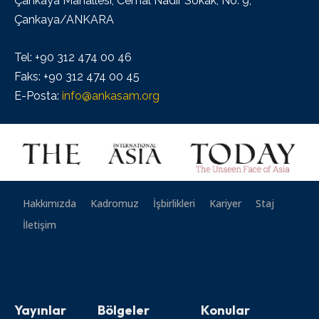
Çankaya Mahallesi, Cemal Nadir Sokak, No: 9,
Çankaya/ANKARA
Tel: +90 312 474 00 46
Faks: +90 312 474 00 45
E-Posta:
info@ankasam.org
Hakkımızda
Kadromuz
İşbirlikleri
Kariyer
Staj
İletişim
Yayınlar
Bölgeler
Konular