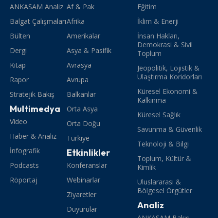
ANKASAM Analiz
Af & Pak
Eğitim
Balgat Çalışmaları
Afrika
İklim & Enerji
Bülten
Amerikalar
İnsan Hakları,
Demokrasi & Sivil
Dergi
Asya & Pasifik
Toplum
Kitap
Avrasya
Jeopolitik, Lojistik &
Ulaştırma Koridorları
Rapor
Avrupa
Küresel Ekonomi &
Stratejik Bakış
Balkanlar
Kalkınma
Multimedya
Orta Asya
Küresel Sağlık
Video
Orta Doğu
Savunma & Güvenlik
Haber & Analiz
Türkiye
Teknoloji & Bilgi
İnfografik
Etkinlikler
Toplum, Kültür &
Podcasts
Konferanslar
Kimlik
Röportaj
Webinarlar
Uluslararası &
Bölgesel Örgütler
Ziyaretler
Analiz
Duyurular
ANKASAM Bakış