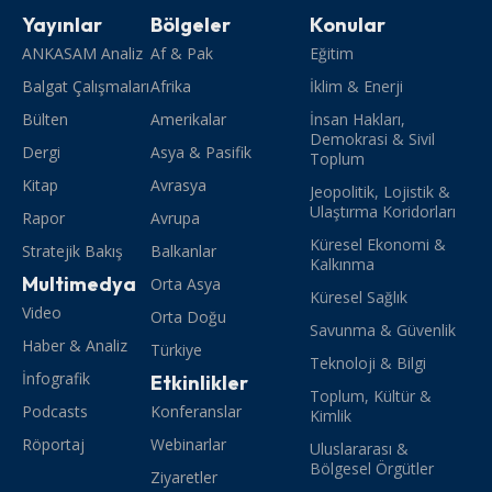
Yayınlar
Bölgeler
Konular
ANKASAM Analiz
Af & Pak
Eğitim
Balgat Çalışmaları
Afrika
İklim & Enerji
Bülten
Amerikalar
İnsan Hakları,
Demokrasi & Sivil
Dergi
Asya & Pasifik
Toplum
Kitap
Avrasya
Jeopolitik, Lojistik &
Ulaştırma Koridorları
Rapor
Avrupa
Küresel Ekonomi &
Stratejik Bakış
Balkanlar
Kalkınma
Multimedya
Orta Asya
Küresel Sağlık
Video
Orta Doğu
Savunma & Güvenlik
Haber & Analiz
Türkiye
Teknoloji & Bilgi
İnfografik
Etkinlikler
Toplum, Kültür &
Podcasts
Konferanslar
Kimlik
Röportaj
Webinarlar
Uluslararası &
Bölgesel Örgütler
Ziyaretler