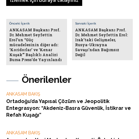
İzlemek için buraya tıklayınız
Önceki İçerik
Sonraki İçerik
ANKASAM Başkanı Prof.
ANKASAM Başkanı Prof.
Dr. Mehmet Seyfettin
Dr. Mehmet Seyfettin Erol:
Erol’un “Güç
Irak’taki Gelişmeler,
mücadelesinin diğer adı:
Rusya-Ukrayna
‘Koridorlar’ ve ‘Kenar
Savaşı’ndan Bağımsız
Kuşak’” Başlıklı Analizi
Değil
Bursa Press’de Yayınlandı
Önerilenler
ANKASAM BAKIŞ
Ortadoğu’da Yapısal Çözüm ve Jeopolitik
Entegrasyon: “Akdeniz-Basra Güvenlik, İstikrar ve
Refah Kuşağı”
ANKASAM BAKIŞ