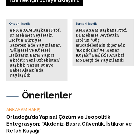
İzlemek için buraya tıklayınız
Önceki İçerik
Sonraki İçerik
ANKASAM Başkanı Prof.
ANKASAM Başkanı Prof.
Dr. Mehmet Seyfettin
Dr. Mehmet Seyfettin
Erol’un Hürriyet
Erol’un “Güç
Gazetesi’nde Yayınlanan
mücadelesinin diğer adı:
“Bölgesel ve Küresel
‘Koridorlar’ ve ‘Kenar
İstikrarın Barış Yapıcı
Kuşak’” Başlıklı Analizi
Aktörü: Yeni Özbekistan”
M5 Dergi’de Yayınlandı
Başlıklı Yazısı Dunyo
Haber Ajansı’nda
Paylaşıldı
Önerilenler
ANKASAM BAKIŞ
Ortadoğu’da Yapısal Çözüm ve Jeopolitik
Entegrasyon: “Akdeniz-Basra Güvenlik, İstikrar ve
Refah Kuşağı”