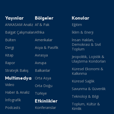
Yayınlar
Bölgeler
Konular
ANKASAM Analiz
Af & Pak
Eğitim
Balgat Çalışmaları
Afrika
İklim & Enerji
Bülten
Amerikalar
İnsan Hakları,
Demokrasi & Sivil
Dergi
Asya & Pasifik
Toplum
Kitap
Avrasya
Jeopolitik, Lojistik &
Ulaştırma Koridorları
Rapor
Avrupa
Küresel Ekonomi &
Stratejik Bakış
Balkanlar
Kalkınma
Multimedya
Orta Asya
Küresel Sağlık
Video
Orta Doğu
Savunma & Güvenlik
Haber & Analiz
Türkiye
Teknoloji & Bilgi
İnfografik
Etkinlikler
Toplum, Kültür &
Podcasts
Konferanslar
Kimlik