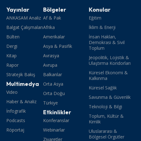
Yayınlar
Bölgeler
Konular
ANKASAM Analiz
Af & Pak
Eğitim
Balgat Çalışmaları
Afrika
İklim & Enerji
Bülten
Amerikalar
İnsan Hakları,
Demokrasi & Sivil
Dergi
Asya & Pasifik
Toplum
Kitap
Avrasya
Jeopolitik, Lojistik &
Ulaştırma Koridorları
Rapor
Avrupa
Küresel Ekonomi &
Stratejik Bakış
Balkanlar
Kalkınma
Multimedya
Orta Asya
Küresel Sağlık
Video
Orta Doğu
Savunma & Güvenlik
Haber & Analiz
Türkiye
Teknoloji & Bilgi
İnfografik
Etkinlikler
Toplum, Kültür &
Podcasts
Konferanslar
Kimlik
Röportaj
Webinarlar
Uluslararası &
Bölgesel Örgütler
Ziyaretler