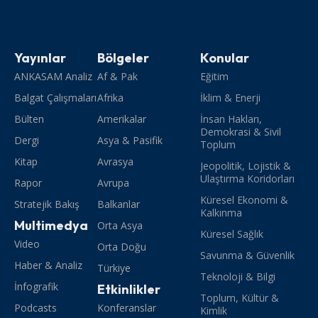
Yayınlar
Bölgeler
Konular
ANKASAM Analiz
Af & Pak
Eğitim
Balgat Çalışmaları
Afrika
İklim & Enerji
Bülten
Amerikalar
İnsan Hakları,
Demokrasi & Sivil
Dergi
Asya & Pasifik
Toplum
Kitap
Avrasya
Jeopolitik, Lojistik &
Ulaştırma Koridorları
Rapor
Avrupa
Küresel Ekonomi &
Stratejik Bakış
Balkanlar
Kalkınma
Multimedya
Orta Asya
Küresel Sağlık
Video
Orta Doğu
Savunma & Güvenlik
Haber & Analiz
Türkiye
Teknoloji & Bilgi
İnfografik
Etkinlikler
Toplum, Kültür &
Podcasts
Konferanslar
Kimlik