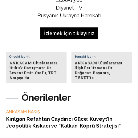
Diyanet TV
Rusya’nın Ukrayna Harekatı
İzlemek için tıklayınız
Önceki İçerik
Sonraki İçerik
ANKASAM Uluslararası
ANKASAM Uluslararası
Hukuk Danışmanı Dr.
İlişkiler Uzmanı Dr.
Levent Ersin Orallı, TRT
Doğacan Başaran,
Arapça’da
TVNET’te
Önerilenler
ANKASAM BAKIŞ
Kırılgan Refahtan Caydırıcı Güce: Kuveyt’in
Jeopolitik Kıskacı ve “Kalkan-Köprü Stratejisi”