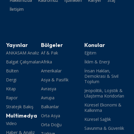
Hakkımızda
Kadromuz
İşbirlikleri
Kariyer
Staj
İletişim
Yayınlar
Bölgeler
Konular
ANKASAM Analiz
Af & Pak
Eğitim
Balgat Çalışmaları
Afrika
İklim & Enerji
Bülten
Amerikalar
İnsan Hakları,
Demokrasi & Sivil
Dergi
Asya & Pasifik
Toplum
Kitap
Avrasya
Jeopolitik, Lojistik &
Ulaştırma Koridorları
Rapor
Avrupa
Küresel Ekonomi &
Stratejik Bakış
Balkanlar
Kalkınma
Multimedya
Orta Asya
Küresel Sağlık
Video
Orta Doğu
Savunma & Güvenlik
Haber & Analiz
Türkiye