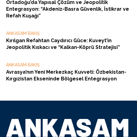
Ortadoğu’da Yapısal Çözüm ve Jeopolitik
Entegrasyon: “Akdeniz-Basra Güvenlik, İstikrar ve
Refah Kuşağı”
ANKASAM BAKIŞ
Kırılgan Refahtan Caydırıcı Güce: Kuveyt’in
Jeopolitik Kıskacı ve “Kalkan-Köprü Stratejisi”
ANKASAM BAKIŞ
Avrasya’nın Yeni Merkezkaç Kuvveti: Özbekistan-
Kırgızistan Ekseninde Bölgesel Entegrasyon