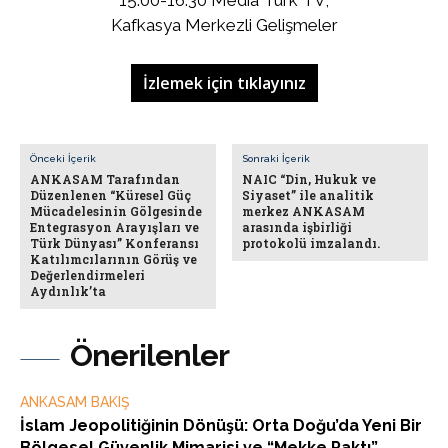
Kafkasya Merkezli Gelişmeler
İzlemek için tıklayınız
Önceki İçerik
Sonraki İçerik
ANKASAM Tarafından
NAIC “Din, Hukuk ve
Düzenlenen “Küresel Güç
Siyaset” ile analitik
Mücadelesinin Gölgesinde
merkez ANKASAM
Entegrasyon Arayışları ve
arasında işbirliği
Türk Dünyası” Konferansı
protokolü imzalandı.
Katılımcılarının Görüş ve
Değerlendirmeleri
Aydınlık’ta
Önerilenler
ANKASAM BAKIŞ
İslam Jeopolitiğinin Dönüşü: Orta Doğu’da Yeni Bir
Bölgesel Güvenlik Mimarisi ve “Mekke Paktı”