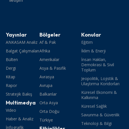
İletişim
Yayınlar
Bölgeler
Konular
ANKASAM Analiz
Af & Pak
Eğitim
Balgat Çalışmaları
Afrika
İklim & Enerji
Bülten
Amerikalar
İnsan Hakları,
Demokrasi & Sivil
Dergi
Asya & Pasifik
Toplum
Kitap
Avrasya
Jeopolitik, Lojistik &
Ulaştırma Koridorları
Rapor
Avrupa
Küresel Ekonomi &
Stratejik Bakış
Balkanlar
Kalkınma
Multimedya
Orta Asya
Küresel Sağlık
Video
Orta Doğu
Savunma & Güvenlik
Haber & Analiz
Türkiye
Teknoloji & Bilgi
İnfografik
Etkinlikler