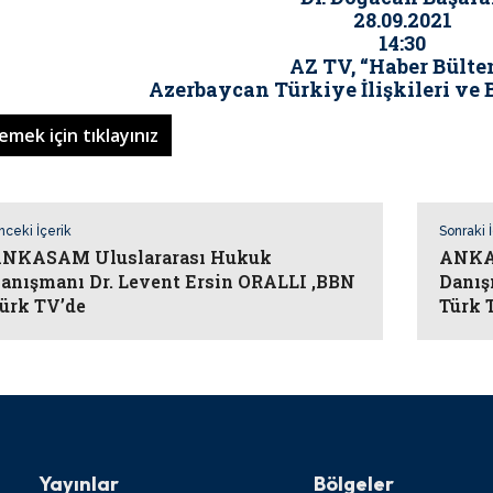
28.09.2021
14:30
AZ TV, “Haber Bülte
Azerbaycan Türkiye İlişkileri ve B
lemek için tıklayınız
nceki İçerik
Sonraki 
NKASAM Uluslararası Hukuk
ANKA
anışmanı Dr. Levent Ersin ORALLI ,BBN
Danış
ürk TV’de
Türk 
Yayınlar
Bölgeler