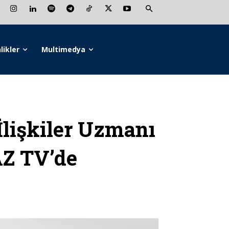
likler
Multimedya
lişkiler Uzmanı
Z TV’de