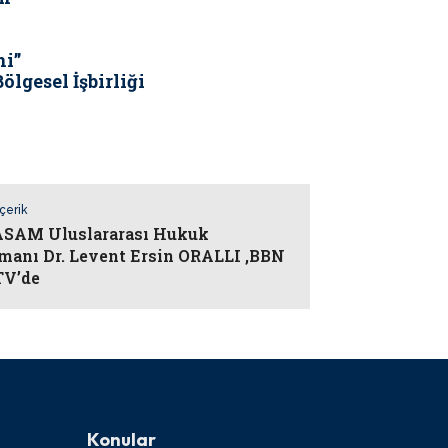
ni”
ölgesel İşbirliği
İçerik
SAM Uluslararası Hukuk
manı Dr. Levent Ersin ORALLI ,BBN
TV’de
Konular