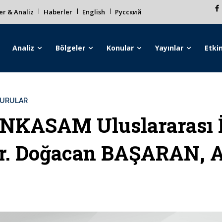
r & Analiz
Haberler
English
Русский
Analiz
Bölgeler
Konular
Yayınlar
Etkin
URULAR
NKASAM Uluslararası İ
r. Doğacan BAŞARAN, A