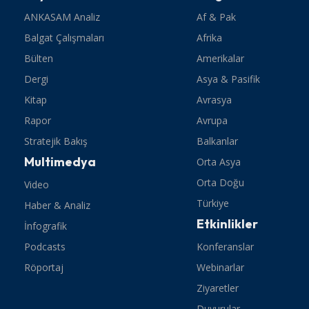
ANKASAM Analiz
Af & Pak
Balgat Çalışmaları
Afrika
Bülten
Amerikalar
Dergi
Asya & Pasifik
Kitap
Avrasya
Rapor
Avrupa
Stratejik Bakış
Balkanlar
Multimedya
Orta Asya
Orta Doğu
Video
Türkiye
Haber & Analiz
Etkinlikler
İnfografik
Podcasts
Konferanslar
Röportaj
Webinarlar
Ziyaretler
Duyurular