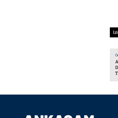
İz
Ö
A
D
T