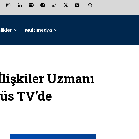
likler
Multimedya
lişkiler Uzmanı
düs TV’de