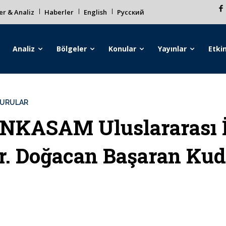
r & Analiz
Haberler
English
Русский
Analiz
Bölgeler
Konular
Yayınlar
Etkin
URULAR
NKASAM Uluslararası İ
r. Doğacan Başaran Ku