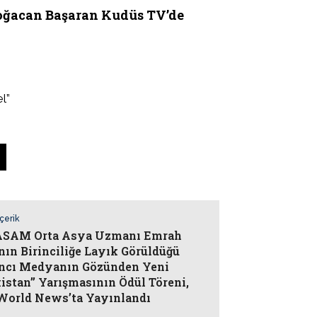
Doğacan Başaran Kudüs TV’de
l”
i
İçerik
SAM Orta Asya Uzmanı Emrah
nın Birinciliğe Layık Görüldüğü
ncı Medyanın Gözünden Yeni
istan” Yarışmasının Ödül Töreni,
orld News’ta Yayınlandı