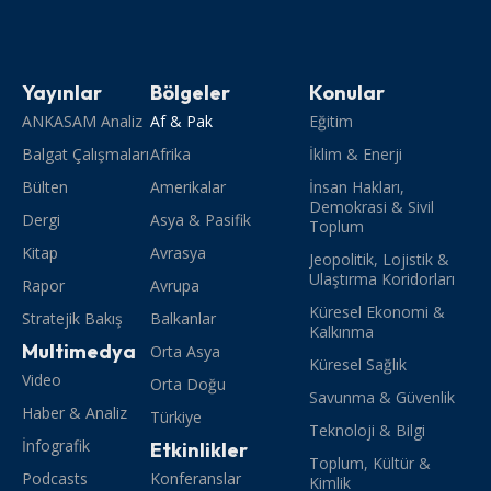
Yayınlar
Bölgeler
Konular
ANKASAM Analiz
Af & Pak
Eğitim
Balgat Çalışmaları
Afrika
İklim & Enerji
Bülten
Amerikalar
İnsan Hakları,
Demokrasi & Sivil
Dergi
Asya & Pasifik
Toplum
Kitap
Avrasya
Jeopolitik, Lojistik &
Ulaştırma Koridorları
Rapor
Avrupa
Küresel Ekonomi &
Stratejik Bakış
Balkanlar
Kalkınma
Multimedya
Orta Asya
Küresel Sağlık
Video
Orta Doğu
Savunma & Güvenlik
Haber & Analiz
Türkiye
Teknoloji & Bilgi
İnfografik
Etkinlikler
Toplum, Kültür &
Podcasts
Konferanslar
Kimlik