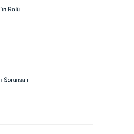
’ın Rolü
ı Sorunsalı