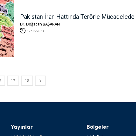
Pakistan-İran Hattında Terörle Mücadelede İş
Dr. Doğacan BAŞARAN
12/06/2023
6
17
18
Yayınlar
Bölgeler