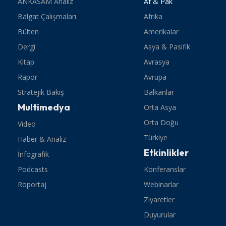
ANKASAM Analiz
Af & Pak
Balgat Çalışmaları
Afrika
Bülten
Amerikalar
Dergi
Asya & Pasifik
Kitap
Avrasya
Rapor
Avrupa
Stratejik Bakış
Balkanlar
Multimedya
Orta Asya
Orta Doğu
Video
Türkiye
Haber & Analiz
Etkinlikler
İnfografik
Podcasts
Konferanslar
Röportaj
Webinarlar
Ziyaretler
Duyurular