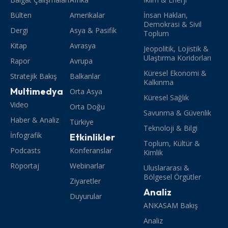
Bülten
Amerikalar
İnsan Hakları,
Demokrasi & Sivil
Dergi
Asya & Pasifik
Toplum
Kitap
Avrasya
Jeopolitik, Lojistik &
Ulaştırma Koridorları
Rapor
Avrupa
Küresel Ekonomi &
Stratejik Bakış
Balkanlar
Kalkınma
Multimedya
Orta Asya
Küresel Sağlık
Video
Orta Doğu
Savunma & Güvenlik
Haber & Analiz
Türkiye
Teknoloji & Bilgi
İnfografik
Etkinlikler
Toplum, Kültür &
Podcasts
Konferanslar
Kimlik
Röportaj
Webinarlar
Uluslararası &
Bölgesel Örgütler
Ziyaretler
Analiz
Duyurular
ANKASAM Bakış
Analiz