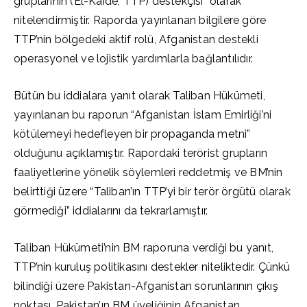
gruplarının (El-Kaide, TTP) destekçisi” olarak
nitelendirmiştir. Raporda yayınlanan bilgilere göre
TTP’nin bölgedeki aktif rolü, Afganistan destekli
operasyonel ve lojistik yardımlarla bağlantılıdır.
Bütün bu iddialara yanıt olarak Taliban Hükümeti,
yayınlanan bu raporun “Afganistan İslam Emirliği’ni
kötülemeyi hedefleyen bir propaganda metni”
olduğunu açıklamıştır. Rapordaki terörist grupların
faaliyetlerine yönelik söylemleri reddetmiş ve BM’nin
belirttiği üzere “Taliban’ın TTP’yi bir terör örgütü olarak
görmediği” iddialarını da tekrarlamıştır.
Taliban Hükümeti’nin BM raporuna verdiği bu yanıt,
TTP’nin kuruluş politikasını destekler niteliktedir. Çünkü
bilindiği üzere Pakistan-Afganistan sorunlarının çıkış
noktası, Pakistan’ın BM üyeliğinin Afganistan