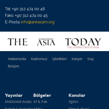
Tel: +90 312 474 00 46
Faks: +90 312 474 00 45
E-Posta:
info@ankasam.org
Hakkımızda
Kadromuz
İşbirlikleri
Kariyer
Staj
İletişim
Yayınlar
Bölgeler
Konular
ANKASAM Analiz
Af & Pak
Eğitim
Balgat Çalışmaları
Afrika
İklim & Enerji