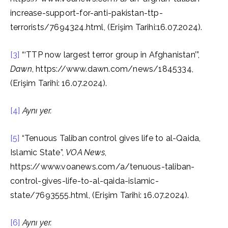
increase-support-for-anti-pakistan-ttp-
terrorists/7694324.html, (Erişim Tarihi:16.07.2024).
[3]
“‘TTP now largest terror group in Afghanistan’”,
Dawn
, https://www.dawn.com/news/1845334,
(Erişim Tarihi: 16.07.2024).
[4]
Aynı yer.
[5]
“Tenuous Taliban control gives life to al-Qaida,
Islamic State”,
VOA News
,
https://www.voanews.com/a/tenuous-taliban-
control-gives-life-to-al-qaida-islamic-
state/7693555.html, (Erişim Tarihi: 16.07.2024).
[6]
Aynı yer.