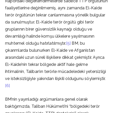
Rapordaki değerlendirmelerde sadece TTP örgütünün
faaliyetlerine değinilmemiş, aynı zamanda El-Kaide
terör örgütünün tekrar canlanmasına yönelik bulgular
da sunulmuştur. El-Kaide terör örgütü gibi terör
gruplarının birer güvensizlik kaynağı olduğu ve
devamlılığı halinde komşu ülkelere yayılmasının
muhtemel olduğu hatırlatılmıştır.
[5]
BM, bu
çıkarımlarda bulunurken El-Kaide ve Afganistan
arasındaki uzun süreli ilişkilere dikkat çekmiştir. Ayrıca
El-Kaide’nin tekrar bölgede aktif hale gelme
ihtimalinin, Taliban’ın terörle mücadeledeki yetersizliği
ve isteksizliğiyle yakından ilişkili olduğunu söylemiştir.
[6]
BM’nin yayınladığı argümanlara genel olarak
baktığımızda, Taliban Hükümeti’ni “bölgedeki terör