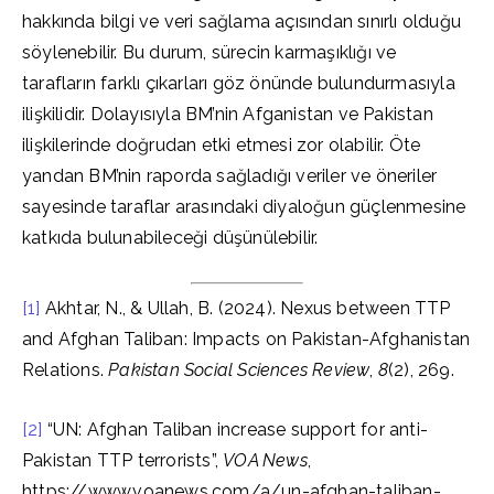
hakkında bilgi ve veri sağlama açısından sınırlı olduğu
söylenebilir. Bu durum, sürecin karmaşıklığı ve
tarafların farklı çıkarları göz önünde bulundurmasıyla
ilişkilidir. Dolayısıyla BM’nin Afganistan ve Pakistan
ilişkilerinde doğrudan etki etmesi zor olabilir. Öte
yandan BM’nin raporda sağladığı veriler ve öneriler
sayesinde taraflar arasındaki diyaloğun güçlenmesine
katkıda bulunabileceği düşünülebilir.
[1]
Akhtar, N., & Ullah, B. (2024). Nexus between TTP
and Afghan Taliban: Impacts on Pakistan-Afghanistan
Relations.
Pakistan Social Sciences Review
,
8
(2), 269.
[2]
“UN: Afghan Taliban increase support for anti-
Pakistan TTP terrorists”,
VOA News
,
https://www.voanews.com/a/un-afghan-taliban-