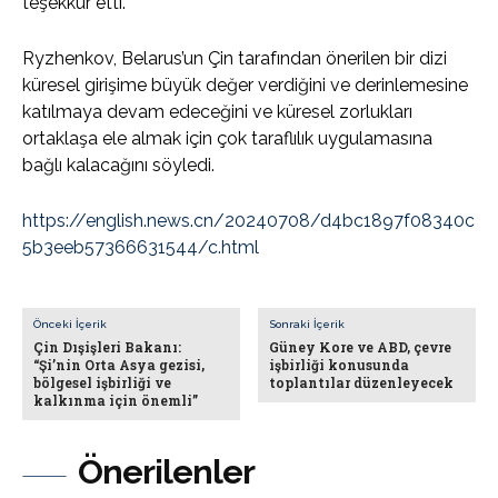
teşekkür etti.
Ryzhenkov, Belarus’un Çin tarafından önerilen bir dizi
küresel girişime büyük değer verdiğini ve derinlemesine
katılmaya devam edeceğini ve küresel zorlukları
ortaklaşa ele almak için çok taraflılık uygulamasına
bağlı kalacağını söyledi.
https://english.news.cn/20240708/d4bc1897f08340c
5b3eeb57366631544/c.html
Önceki İçerik
Sonraki İçerik
Çin Dışişleri Bakanı:
Güney Kore ve ABD, çevre
“Şi’nin Orta Asya gezisi,
işbirliği konusunda
bölgesel işbirliği ve
toplantılar düzenleyecek
kalkınma için önemli”
Önerilenler