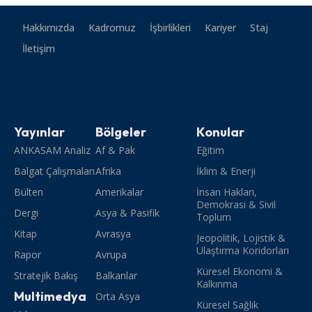
Hakkımızda
Kadromuz
İşbirlikleri
Kariyer
Staj
İletişim
Yayınlar
Bölgeler
Konular
ANKASAM Analiz
Af & Pak
Eğitim
Balgat Çalışmaları
Afrika
İklim & Enerji
Bülten
Amerikalar
İnsan Hakları,
Demokrasi & Sivil
Dergi
Asya & Pasifik
Toplum
Kitap
Avrasya
Jeopolitik, Lojistik &
Ulaştırma Koridorları
Rapor
Avrupa
Küresel Ekonomi &
Stratejik Bakış
Balkanlar
Kalkınma
Multimedya
Orta Asya
Küresel Sağlık