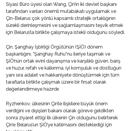
Siyasi Büro üyesi olan Wang, Çin’in iki devlet başkanı
tarafından varılan önemli mutabakatı uygulamak ve
Çin-Belarus çok yönlü kapsamlı stratejik ortaklığının
sürekli derinleşmesini ve sağlamlaşmasını teşvik etmek
için Belarus’la birlikte çalışmaya istekli olduğunu söyledi.
Çin, Şanghay İşbirliği Örgütü’nün (ŞİÖ) dönem
başkanlığını, “Şanghay Ruhu”nu ileriye taşımak ve
ŞİÖ’nün ortak evini dayanışma ve karşılıklı güven, barış
ve huzur, refah ve kalkınma, iyi komşuluk ve dostluğun
yanı sıra adalet ve hakkaniyete dönüştürmek için tüm
taraflarla birlikte çalışmak üzere bir fırsat olarak
değerlendirmeye hazırdır.
Ryzhenkov, ülkesinin Çin’le ilişkilere büyük önem
verdiğini ve dışişleri bakanı olarak göreve geldikten
sonra ziyaret ettiği ilk ülkenin Çin olduğunu belirterek
Çin’e Belarus’un ŞİÖ’ye katılmasını desteklediği için