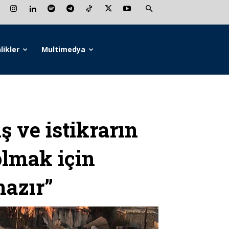
likler
Multimedya
ş ve istikrarın
lmak için
hazır”