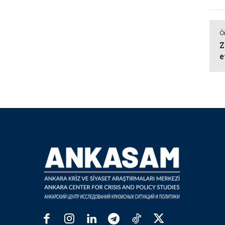
Ö
Z
e