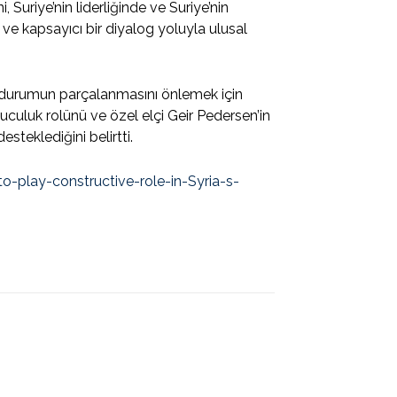
 Suriye’nin liderliğinde ve Suriye’nin
i ve kapsayıcı bir diyalog yoluyla ulusal
iç durumun parçalanmasını önlemek için
luculuk rolünü ve özel elçi Geir Pedersen’in
steklediğini belirtti.
play-constructive-role-in-Syria-s-