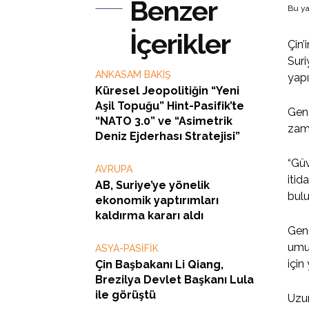
Benzer
Bu ya
İçerikler
Çin’
Suri
ANKASAM BAKIŞ
yapı
Küresel Jeopolitiğin “Yeni
Aşil Topuğu” Hint-Pasifik’te
Geng
“NATO 3.0” ve “Asimetrik
zama
Deniz Ejderhası Stratejisi”
“Güv
AVRUPA
itid
AB, Suriye’ye yönelik
bul
ekonomik yaptırımları
kaldırma kararı aldı
Geng
umuy
ASYA-PASİFİK
için
Çin Başbakanı Li Qiang,
Brezilya Devlet Başkanı Lula
ile görüştü
Uzun