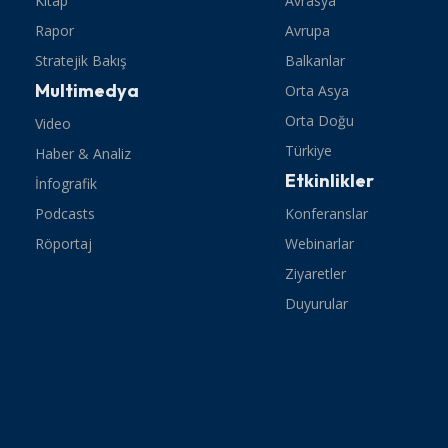
Kitap
Avrasya
Rapor
Avrupa
Stratejik Bakış
Balkanlar
Multimedya
Orta Asya
Orta Doğu
Video
Türkiye
Haber & Analiz
Etkinlikler
İnfografik
Podcasts
Konferanslar
Röportaj
Webinarlar
Ziyaretler
Duyurular