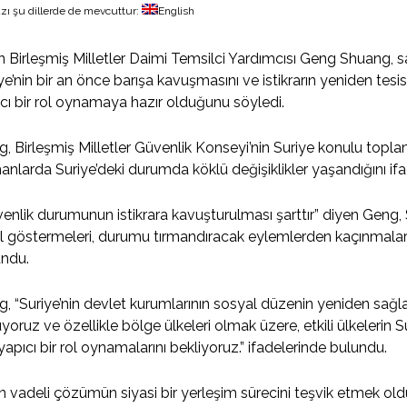
zı şu dillerde de mevcuttur:
English
in Birleşmiş Milletler Daimi Temsilci Yardımcısı Geng Shuang, s
ye’nin bir an önce barışa kavuşmasını ve istikrarın yeniden t
cı bir rol oynamaya hazır olduğunu söyledi.
, Birleşmiş Milletler Güvenlik Konseyi’nin Suriye konulu topl
nlarda Suriye’deki durumda köklü değişiklikler yaşandığını ifad
enlik durumunun istikrara kavuşturulması şarttır” diyen Geng, Sur
al göstermeleri, durumu tırmandıracak eylemlerden kaçınmaları
undu.
, “Suriye’nin devlet kurumlarının sosyal düzenin yeniden sağl
oruz ve özellikle bölge ülkeleri olmak üzere, etkili ülkelerin 
 yapıcı bir rol oynamalarını bekliyoruz.” ifadelerinde bulundu.
 vadeli çözümün siyasi bir yerleşim sürecini teşvik etmek oldu