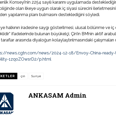
nlik Konseyi’nin 2254 sayılı kararını uygulamada desteklediğini,
pliğinde olan ilkeye uygun olarak iç siyasi sürecini ilerletmesin
den yapılanma planı bulmasını desteklediğini söyledi.
iye halkının iradesine saygı gösterilmesi, ulusal bölünme ve 
klidir” ifadelerinde bulunan büyükelçi, Çin’in BM’nin aktif arabu
taraflar arasında diyaloğun kolaylaştırılmasındaki çalışmaları de
ps://news.cgtn.com/news/2024-12-18/Envoy-China-ready-to-
bility-1zqoZOwsrD2/p.html
IKETLER
çin
Suriye
ANKASAM Admin