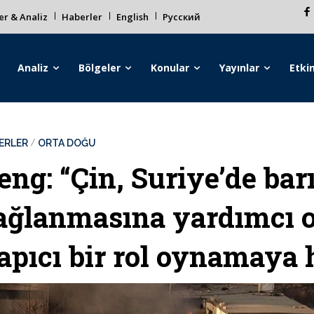
r & Analiz
Haberler
English
Русский
Analiz
Bölgeler
Konular
Yayınlar
Etkin
ERLER
ORTA DOĞU
eng: “Çin, Suriye’de barı
ağlanmasına yardımcı o
apıcı bir rol oynamaya 