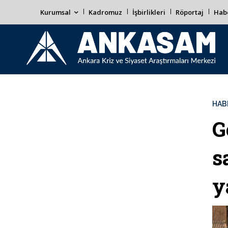
Kurumsal
Kadromuz
İşbirlikleri
Röportaj
Habe
HAB
G
s
y