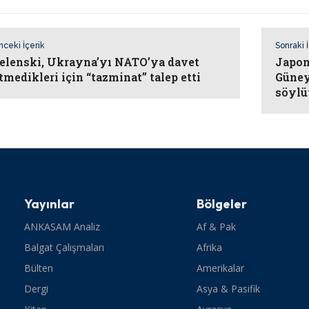
nceki İçerik
Sonraki 
elenski, Ukrayna’yı NATO’ya davet
Japon
tmedikleri için “tazminat” talep etti
Güney
söylü
Yayınlar
Bölgeler
ANKASAM Analiz
Af & Pak
Balgat Çalışmaları
Afrika
Bülten
Amerikalar
Dergi
Asya & Pasifik