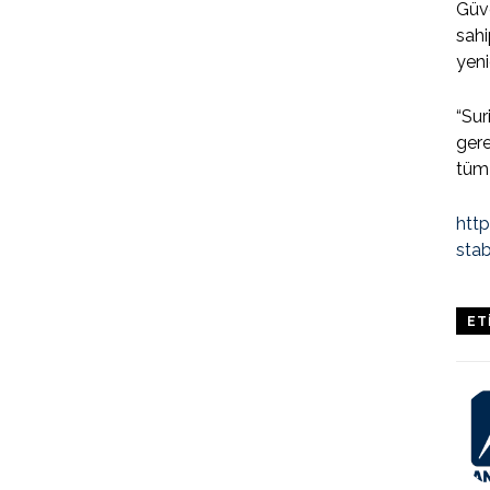
Güve
sahi
yeni
“Sur
gere
tüm 
htt
sta
ET