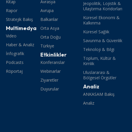
Kitap
Avrasya
Jeopolitik, Lojistik &
Ulaştırma Koridorları
Rapor
Avrupa
Küresel Ekonomi &
Stratejik Bakış
Balkanlar
Kalkınma
Multimedya
Orta Asya
Küresel Sağlık
Video
Orta Doğu
Savunma & Güvenlik
Haber & Analiz
Türkiye
Teknoloji & Bilgi
İnfografik
Etkinlikler
Toplum, Kültür &
Podcasts
Konferanslar
Kimlik
Röportaj
Webinarlar
Uluslararası &
Bölgesel Örgütler
Ziyaretler
Analiz
Duyurular
ANKASAM Bakış
Analiz