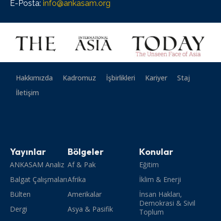
E-Posta:
info@ankasam.org
Hakkımızda
Kadromuz
İşbirlikleri
Kariyer
Staj
İletişim
Yayınlar
Bölgeler
Konular
ANKASAM Analiz
Af & Pak
Eğitim
Balgat Çalışmaları
Afrika
İklim & Enerji
Bülten
Amerikalar
İnsan Hakları,
Demokrasi & Sivil
Dergi
Asya & Pasifik
Toplum