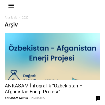
Ana Sayfa
2025
Arşiv
ANKASAM İnfografik “Özbekistan –
Afganistan Enerji Projesi”
ANKASAM Admin
-
20/08/2025
0